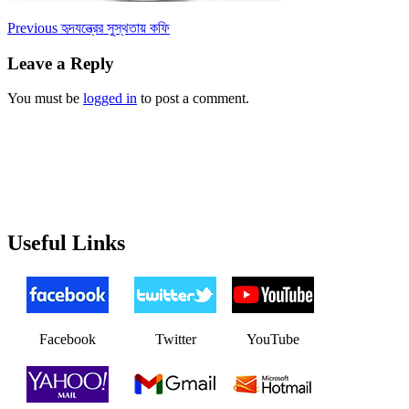
Post
Previous
Previous
হৃদযন্ত্রের সুস্থতায় কফি
post:
navigation
Leave a Reply
You must be
logged in
to post a comment.
Useful Links
Facebook
Twitter
YouTube