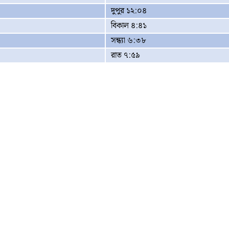
দুপুর ১২:০৪
বিকাল ৪:৪১
সন্ধ্যা ৬:৩৮
রাত ৭:৫৯