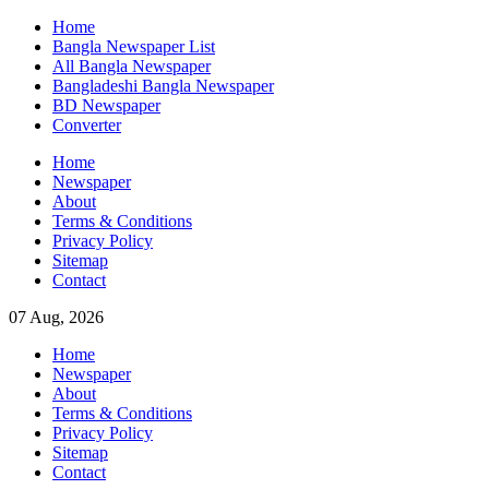
Skip
Home
to
Bangla Newspaper List
content
All Bangla Newspaper
Bangladeshi Bangla Newspaper
BD Newspaper
Converter
Home
Newspaper
About
Terms & Conditions
Privacy Policy
Sitemap
Contact
07 Aug, 2026
Home
Newspaper
About
Terms & Conditions
Privacy Policy
Sitemap
Contact