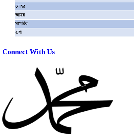
যোহর
আছর
মাগরিব
এশা
Connect With Us