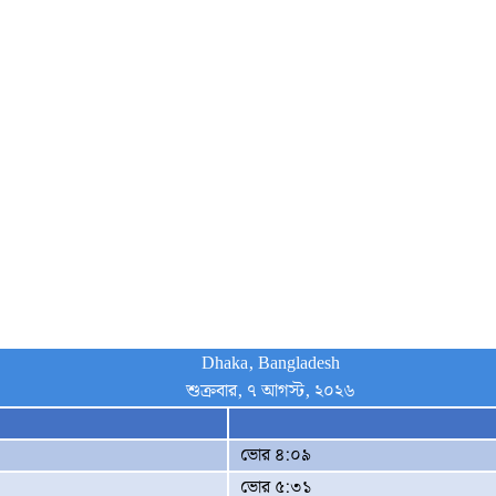
Dhaka, Bangladesh
শুক্রবার, ৭ আগস্ট, ২০২৬
ভোর ৪:০৯
ভোর ৫:৩১