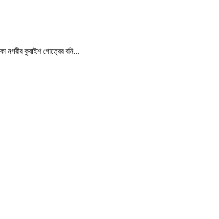
্কা নগরীর কুরাইশ গোত্রের বনি...