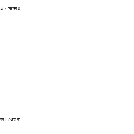
১৯৬১ সালের ৪...
েন। খেয়ে না...