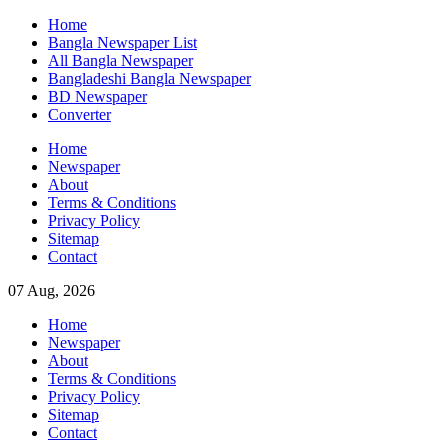
Skip
Home
to
Bangla Newspaper List
content
All Bangla Newspaper
Bangladeshi Bangla Newspaper
BD Newspaper
Converter
Home
Newspaper
About
Terms & Conditions
Privacy Policy
Sitemap
Contact
07 Aug, 2026
Home
Newspaper
About
Terms & Conditions
Privacy Policy
Sitemap
Contact