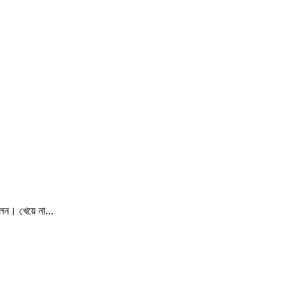
েন। খেয়ে না...