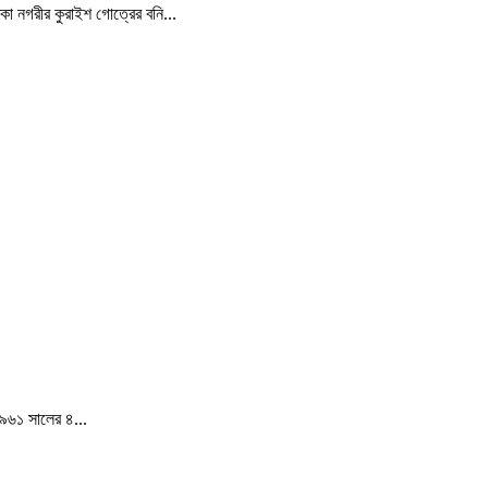
্কা নগরীর কুরাইশ গোত্রের বনি...
১৯৬১ সালের ৪...