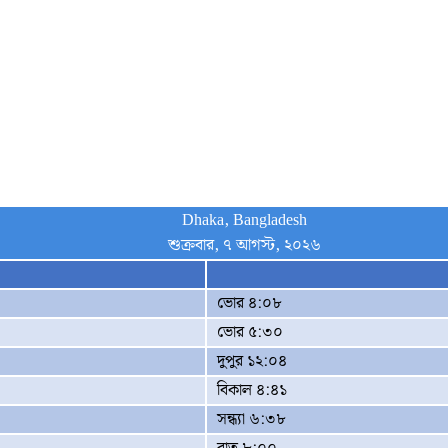
Dhaka, Bangladesh
শুক্রবার, ৭ আগস্ট, ২০২৬
ভোর ৪:০৮
ভোর ৫:৩০
দুপুর ১২:০৪
বিকাল ৪:৪১
সন্ধ্যা ৬:৩৮