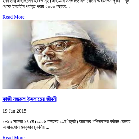
ইবরাহীম(আঃ)ছিলেন হযরত নূহ (আঃ)-এর সম্ভবত: এগারোতম অধঃস্তন পুরুষ। নূহ
থেকে ইবরাহীম পর্যন্ত প্রায় ২০০০ বছরের...
Read More
কাজী নজরুল ইসলামের জীবনী
19 Jan 2015
১৮৯৯ সালের ২৪ মে (১৩০৬ বঙ্গাব্দের ১১ই জ্যৈষ্ঠ) ভারতের পশ্চিমবঙ্গের বর্ধমান জেলার
আসানসোল মহকুমার চুরুলিয়া...
Read More