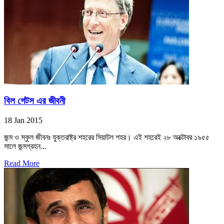
বিল গেটস এর জীবনী
18 Jan 2015
জন্ম ও স্কুল জীবনঃ যুক্তরাষ্ট্র শহরের সিয়াটল শহর। এই শহরেই ২৮ অক্টোবর ১৯৫৫
সালে জন্মগ্রহন...
Read More