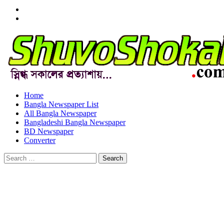
Menu
Item
Menu
Item
Home
Bangla Newspaper List
All Bangla Newspaper
Bangladeshi Bangla Newspaper
BD Newspaper
Converter
Search
for: