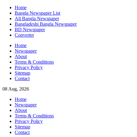
Skip
Home
to
Bangla Newspaper List
content
All Bangla Newspaper
Bangladeshi Bangla Newspaper
BD Newspaper
Converter
Home
Newspaper
About
Terms & Conditions
Privacy Policy
Sitemap
Contact
08 Aug, 2026
Home
Newspaper
About
Terms & Conditions
Privacy Policy
Sitemap
Contact