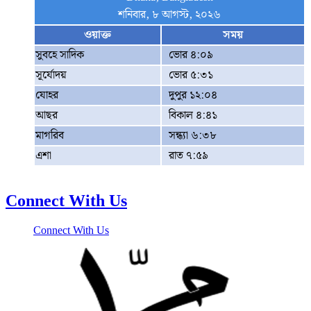
শনিবার, ৮ আগস্ট, ২০২৬
ওয়াক্ত
সময়
সুবহে সাদিক
ভোর ৪:০৯
সূর্যোদয়
ভোর ৫:৩১
যোহর
দুপুর ১২:০৪
আছর
বিকাল ৪:৪১
মাগরিব
সন্ধ্যা ৬:৩৮
এশা
রাত ৭:৫৯
Connect With Us
Connect With Us