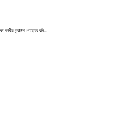
্কা নগরীর কুরাইশ গোত্রের বনি...