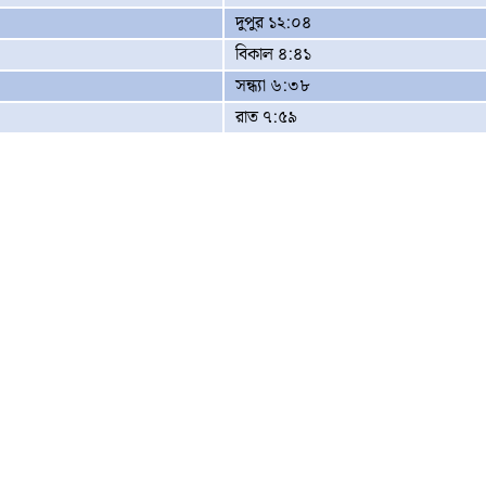
দুপুর ১২:০৪
বিকাল ৪:৪১
সন্ধ্যা ৬:৩৮
রাত ৭:৫৯