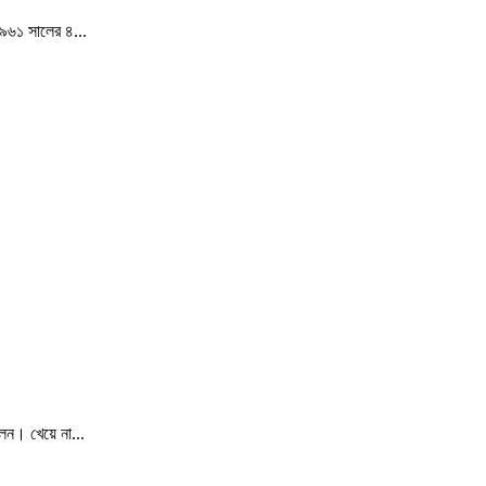
১৯৬১ সালের ৪...
েন। খেয়ে না...