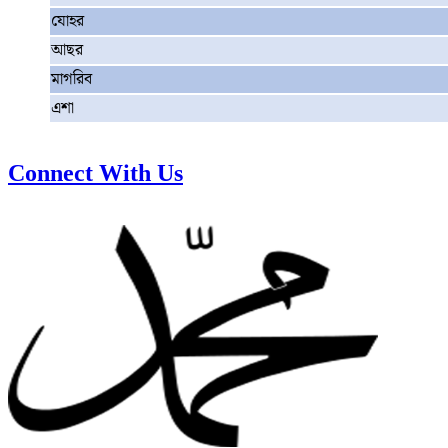
যোহর
আছর
মাগরিব
এশা
Connect With Us