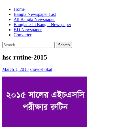
Home
Bangla Newspaper List
All Bangla Newspaper
Bangladeshi Bangla Newspaper
BD Newspaper
Converter
Search
for:
hsc rutine-2015
March 1, 2015
shuvoshokal