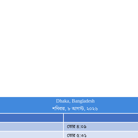
Dhaka, Bangladesh
শনিবার, ৮ আগস্ট, ২০২৬
ভোর ৪:০৯
ভোর ৫:৩১