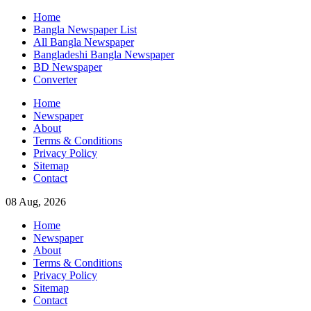
Skip
Home
to
Bangla Newspaper List
content
All Bangla Newspaper
Bangladeshi Bangla Newspaper
BD Newspaper
Converter
Home
Newspaper
About
Terms & Conditions
Privacy Policy
Sitemap
Contact
08 Aug, 2026
Home
Newspaper
About
Terms & Conditions
Privacy Policy
Sitemap
Contact