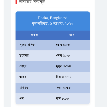
নামাজের সময়সূচি
Dhaka, Bangladesh
বৃহস্পতিবার, ৬ আগস্ট, ২০২৬
ওয়াক্ত
সময়
সুবহে সাদিক
ভোর ৪:০৮
সূর্যোদয়
ভোর ৫:৩০
যোহর
দুপুর ১২:০৪
আছর
বিকাল ৪:৪১
মাগরিব
সন্ধ্যা ৬:৩৮
এশা
রাত ৮:০০