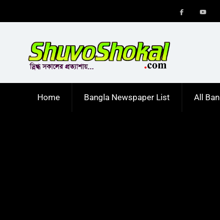
Skip
to
Menu
Men
content
Item
Item
Home
Bangla Newspaper List
All Ba