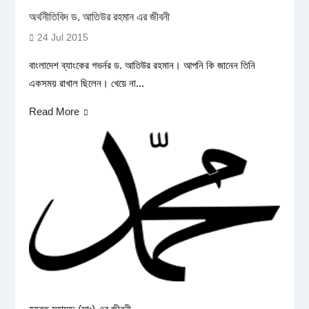
অর্থনীতিবিদ ড. আতিউর রহমান এর জীবনী
24 Jul 2015
বাংলাদেশ ব্যাংকের গভর্নর ড. আতিউর রহমান। আপনি কি জানেন তিনি
একসময় রাখাল ছিলেন। খেয়ে না...
Read More