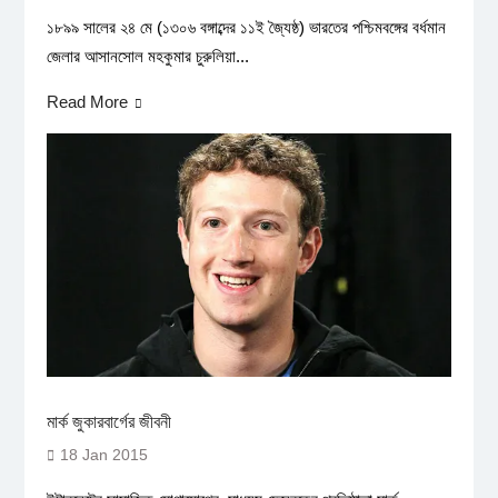
১৮৯৯ সালের ২৪ মে (১৩০৬ বঙ্গাব্দের ১১ই জ্যৈষ্ঠ) ভারতের পশ্চিমবঙ্গের বর্ধমান
জেলার আসানসোল মহকুমার চুরুলিয়া...
Read More
মার্ক জুকারবার্গের জীবনী
18 Jan 2015