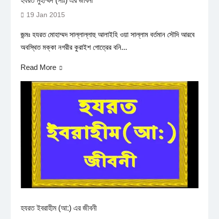
হযরত মুহাম্মদ (সাঃ) এর জীবনী
19 Jan 2015
জন্মঃ হযরত মোহাম্মদ সাল্লাল্লাহু আলাইহি ওয়া সাল্লাম বর্তমান সৌদি আরবে
অবস্থিত মক্কা নগরীর কুরাইশ গোত্রের বনি...
Read More
হযরত ইবরাহীম (আ:) এর জীবনী