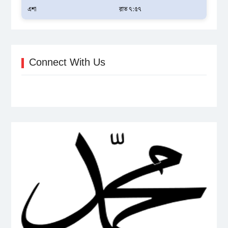
এশা
রাত ৭:৫৭
Connect With Us