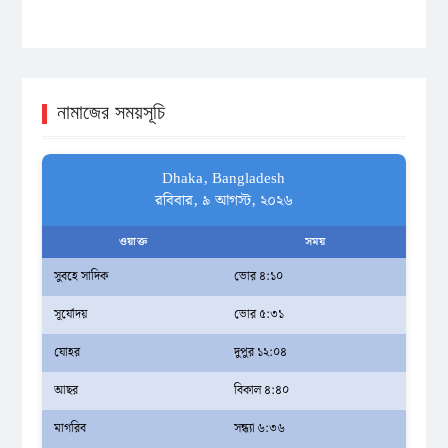
নামাজের সময়সূচি
Dhaka, Bangladesh
রবিবার, ৯ আগস্ট, ২০২৬
ওয়াক্ত
সময়
সুবহে সাদিক
ভোর ৪:১০
সূর্যোদয়
ভোর ৫:৩১
যোহর
দুপুর ১২:০৪
আছর
বিকাল ৪:৪০
মাগরিব
সন্ধ্যা ৬:৩৬