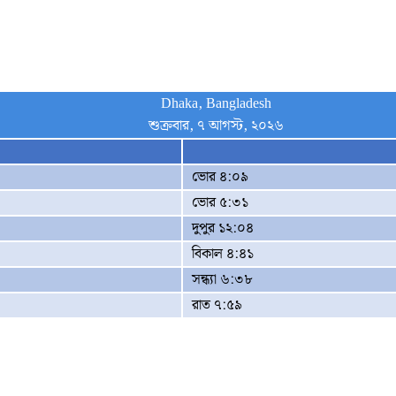
Dhaka, Bangladesh
শুক্রবার, ৭ আগস্ট, ২০২৬
ভোর ৪:০৯
ভোর ৫:৩১
দুপুর ১২:০৪
বিকাল ৪:৪১
সন্ধ্যা ৬:৩৮
রাত ৭:৫৯