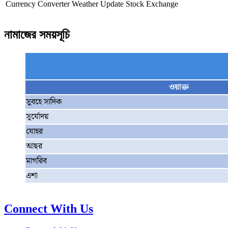
Currency Converter
Weather Update
Stock Exchange
নামাজের সময়সূচি
ওয়াক্ত
সুবহে সাদিক
সূর্যোদয়
যোহর
আছর
মাগরিব
এশা
Connect With Us