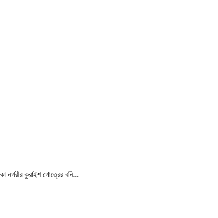
্কা নগরীর কুরাইশ গোত্রের বনি...