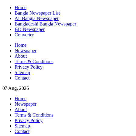
Skip
Home
to
Bangla Newspaper List
content
All Bangla Newspaper
Bangladeshi Bangla Newspaper
BD Newspaper
Converter
Home
Newspaper
About
Terms & Conditions
Privacy Policy
Sitemap
Contact
07 Aug, 2026
Home
Newspaper
About
Terms & Conditions
Privacy Policy
Sitemap
Contact