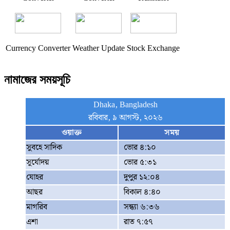
Currency Converter
Weather Update
Stock Exchange
নামাজের সময়সূচি
Dhaka, Bangladesh
রবিবার, ৯ আগস্ট, ২০২৬
ওয়াক্ত
সময়
সুবহে সাদিক
ভোর ৪:১০
সূর্যোদয়
ভোর ৫:৩১
যোহর
দুপুর ১২:০৪
আছর
বিকাল ৪:৪০
মাগরিব
সন্ধ্যা ৬:৩৬
এশা
রাত ৭:৫৭