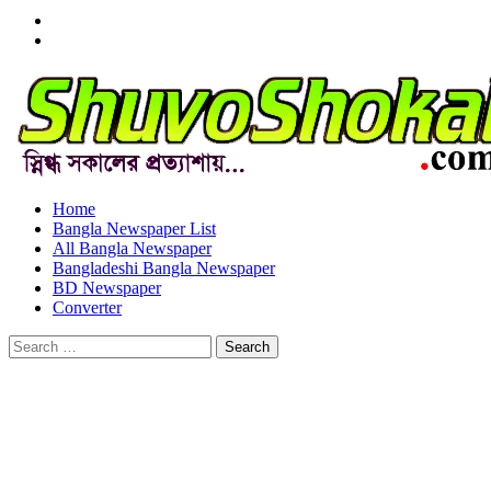
Menu
Item
Menu
Item
Home
Bangla Newspaper List
All Bangla Newspaper
Bangladeshi Bangla Newspaper
BD Newspaper
Converter
Search
for: