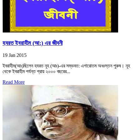
হযরত ইবরাহীম (আ:) এর জীবনী
19 Jan 2015
ইবরাহীম(আঃ)ছিলেন হযরত নূহ (আঃ)-এর সম্ভবত: এগারোতম অধঃস্তন পুরুষ। নূহ
থেকে ইবরাহীম পর্যন্ত প্রায় ২০০০ বছরের...
Read More