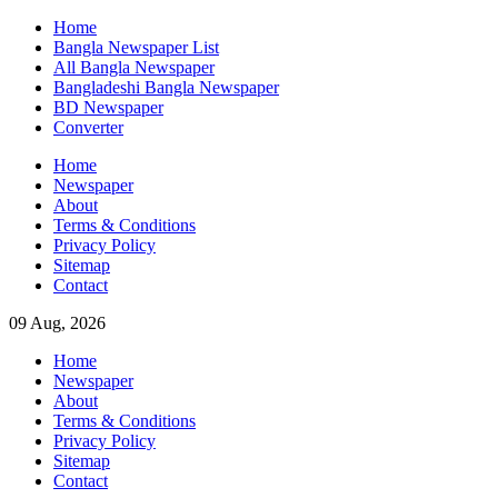
Skip
Home
to
Bangla Newspaper List
content
All Bangla Newspaper
Bangladeshi Bangla Newspaper
BD Newspaper
Converter
Home
Newspaper
About
Terms & Conditions
Privacy Policy
Sitemap
Contact
09 Aug, 2026
Home
Newspaper
About
Terms & Conditions
Privacy Policy
Sitemap
Contact