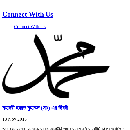
Connect With Us
Connect With Us
মহানবী হযরত মুহাম্মদ (সাঃ) এর জীবনী
13 Nov 2015
জন্মঃ হযরত মোহাম্মদ সাল্লাল্লাহু আলাইহি ওয়া সাল্লাম বর্তমান সৌদি আরবে অবস্থিত