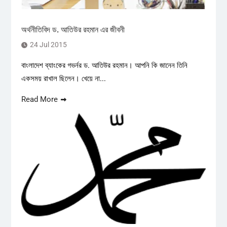
অর্থনীতিবিদ ড. আতিউর রহমান এর জীবনী
24 Jul 2015
বাংলাদেশ ব্যাংকের গভর্নর ড. আতিউর রহমান। আপনি কি জানেন তিনি
একসময় রাখাল ছিলেন। খেয়ে না...
Read More