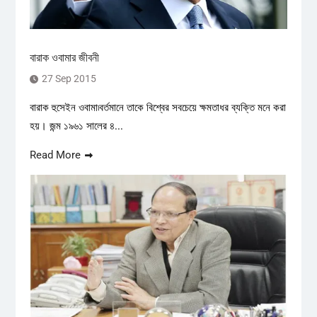
বারাক ওবামার জীবনী
27 Sep 2015
বারাক হুসেইন ওবামা৷বর্তমানে তাকে বিশ্বের সবচেয়ে ক্ষমতাধর ব্যক্তি মনে করা
হয়। জন্ম ১৯৬১ সালের ৪...
Read More