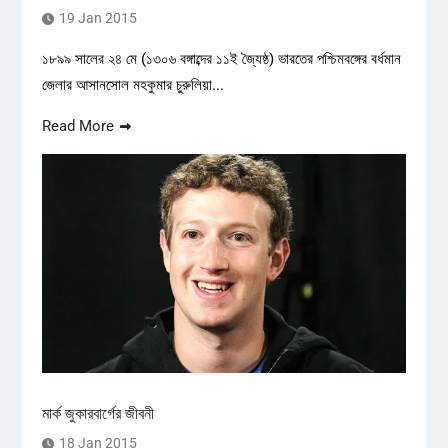
19 Jan 2015
১৮৯৯ সালের ২৪ মে (১৩০৬ বঙ্গাব্দের ১১ই জ্যৈষ্ঠ) ভারতের পশ্চিমবঙ্গের বর্ধমান
জেলার আসানসোল মহকুমার চুরুলিয়া...
Read More
মার্ক জুকারবার্গের জীবনী
18 Jan 2015