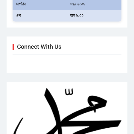
মাগরিব
সন্ধ্যা ৬:৩৮
এশা
রাত ৮:০০
Connect With Us