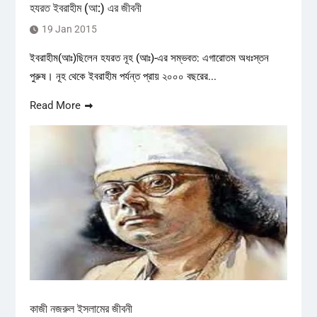
হযরত ইবরাহীম (আ:) এর জীবনী
19 Jan 2015
ইবরাহীম(আঃ)ছিলেন হযরত নূহ (আঃ)-এর সম্ভবত: এগারোতম অধঃস্তন
পুরুষ। নূহ থেকে ইবরাহীম পর্যন্ত প্রায় ২০০০ বছরের...
Read More
কাজী নজরুল ইসলামের জীবনী