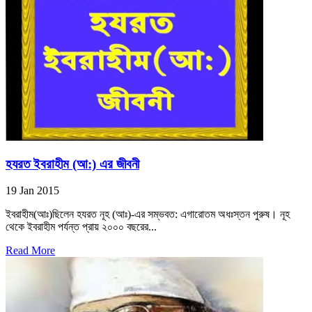
হযরত ইবরাহীম (আ:) এর জীবনী
19 Jan 2015
ইবরাহীম(আঃ)ছিলেন হযরত নূহ (আঃ)-এর সম্ভবত: এগারোতম অধঃস্তন পুরুষ। নূহ
থেকে ইবরাহীম পর্যন্ত প্রায় ২০০০ বছরের...
Read More