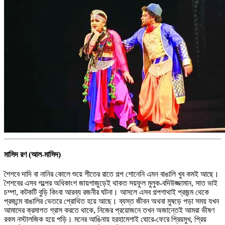
মাসিদ রণ (আল-মাসিদ)
শৈশবে দাদি বা নানির কোলে শুয়ে শীতের রাতে গল্প শোনেনি এমন বাঙালি খুব কমই আছে।
শৈশবের এসব গল্পের অধিকাংশ জায়গাজুড়েই থাকত সয়ফুল মুলুক-বদিউজ্জামান, সাত ভাই
চম্পা, কটকটি বুড়ি কিংবা আরব্য রজনীর ঘটনা। আসলে এসব গল্পগাথাই প্রজন্ম থেকে
প্রজন্মে বাঙালির ভেতরে প্রোথিত হয়ে আছে। ব্যস্ত জীবন অথবা মুষড়ে পড়া সময় যখন
আমাদের ক্রমাগত গ্রাস করতে থাকে, নিজের প্রয়োজনে তখন অজান্তেই আমরা ভীষণ
রকম নস্টালজিক হয়ে পড়ি। মনের আঙিনায় হরহামেশাই ঘোরে-ফেরে প্রিয়মুখ, প্রিয়