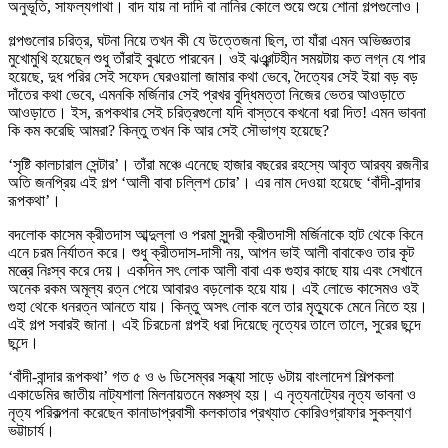
অনুভূতি, সাফল্যগাথা। বাদ যায় না দাদি বা নানির কোলে শুয়ে শুয়ে শোনা গল্পগুলোও।
গল্পগুলোর চরিত্র, ঘটনা নিয়ে তখন কী যে উত্তেজনা ছিল, তা যাঁরা এমন অভিজ্ঞতার
মুখোমুখি হয়েছেন শুধু তাঁরাই বুঝতে পারবেন। ওই ঝঞ্ঝাটহীন সময়টায় কত লগ্ন যে পার
হয়েছে, দুধ পরির সেই সফেদ ঘেরওয়ালা জামার কথা ভেবে, দৈত্যের সেই ইয়া বড় বড়
দাঁতের কথা ভেবে, এমনকি মর্জিনার সেই প্রখর বুদ্ধিমত্তা নিজের ভেতর আওড়াতে
আওড়াতে। ইস, রূপকথার সেই চরিত্রগুলো যদি বাস্তবে কখনো ধরা দিত! এমন ভাবনা
কি কম করেছি আমরা? কিন্তু তখন কি আর সেই সৌভাগ্য হয়েছে?
‘সৃষ্টি কালচারাল সেন্টার’। তাঁরা মঞ্চে এনেছে হাজার বছরের রহস্যে আবৃত আরব্য রজনীর
অতি জনপ্রিয় এই গল্প ‘আলী বাবা চল্লিশ চোর’। এর নাম দেওয়া হয়েছে ‘বাঁদী-বান্দার
রূপকথা’।
বদলোক কাসেম ক্রীতদাস আব্দুল্লা ও পরমা সুন্দরী ক্রীতদাসী মর্জিনাকে হাট থেকে কিনে
এনে চরম নির্যাতন করে। শুধু ক্রীতদাস-দাসী নয়, আপন ভাই আলী বাবাকেও তার কূট
মন্ত্রে নিঃস্ব করে দেয়। একদিন সৎ লোক আলী বাবা এক গুহার কাছে যায় এবং সেখানে
অনেক রকম অমূল্য রত্ন পেয়ে আবারও বড়লোক হয়ে যায়। এই লোভে কাসেমও ওই
গুহা থেকে ধনরত্ন আনতে যায়। কিন্তু অসৎ লোক বলে তার মৃত্যুকে মেনে নিতে হয়।
এই গল্প সবারই জানা। এই চিরচেনা গল্পই ধরা দিয়েছে নৃত্যের তালে তালে, সুরের ছন্দে
ছন্দে।
‘বাঁদী-বান্দার রূপকথা’ গত ৫ ও ৬ ডিসেম্বর সন্ধ্যা সাড়ে ৬টায় বাংলাদেশ শিল্পকলা
একাডেমির জাতীয় নাট্যশালা মিলনায়তনে মঞ্চস্থ হয়। এ নৃত্যনাট্যের নৃত্য ভাবনা ও
নৃত্য পরিকল্পনা করেছেন কানাডাপ্রবাসী কলকাতার প্রখ্যাত কোরিওগ্রাফার সুকল্যাণ
ভট্টাচার্য।