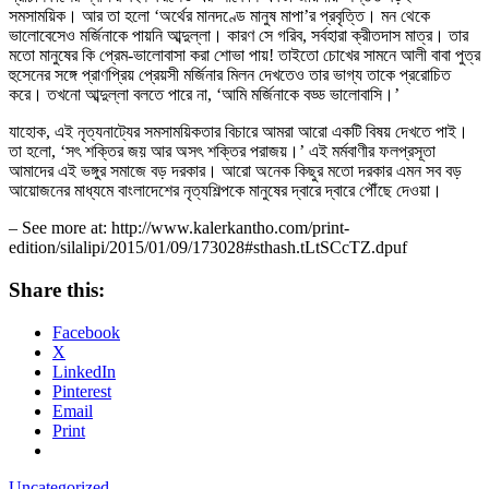
সমসাময়িক। আর তা হলো ‘অর্থের মানদণ্ডে মানুষ মাপা’র প্রবৃত্তি। মন থেকে
ভালোবেসেও মর্জিনাকে পায়নি আব্দুল্লা। কারণ সে গরিব, সর্বহারা ক্রীতদাস মাত্র। তার
মতো মানুষের কি প্রেম-ভালোবাসা করা শোভা পায়! তাইতো চোখের সামনে আলী বাবা পুত্র
হুসেনের সঙ্গে প্রাণপ্রিয় প্রেয়সী মর্জিনার মিলন দেখতেও তার ভাগ্য তাকে প্ররোচিত
করে। তখনো আব্দুল্লা বলতে পারে না, ‘আমি মর্জিনাকে বড্ড ভালোবাসি।’
যাহোক, এই নৃত্যনাট্যের সমসাময়িকতার বিচারে আমরা আরো একটি বিষয় দেখতে পাই।
তা হলো, ‘সৎ শক্তির জয় আর অসৎ শক্তির পরাজয়।’ এই মর্মবাণীর ফলপ্রসূতা
আমাদের এই ভঙ্গুর সমাজে বড় দরকার। আরো অনেক কিছুর মতো দরকার এমন সব বড়
আয়োজনের মাধ্যমে বাংলাদেশের নৃত্যশিল্পকে মানুষের দ্বারে দ্বারে পৌঁছে দেওয়া।
– See more at: http://www.kalerkantho.com/print-
edition/silalipi/2015/01/09/173028#sthash.tLtSCcTZ.dpuf
Share this:
Facebook
X
LinkedIn
Pinterest
Email
Print
Uncategorized