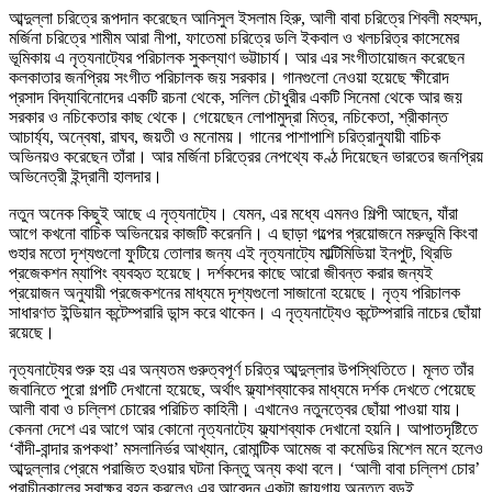
আব্দুল্লা চরিত্রে রূপদান করেছেন আনিসুল ইসলাম হিরু, আলী বাবা চরিত্রে শিবলী মহম্মদ,
মর্জিনা চরিত্রে শামীম আরা নীপা, ফাতেমা চরিত্রে ডলি ইকবাল ও খলচরিত্র কাসেমের
ভূমিকায় এ নৃত্যনাট্যের পরিচালক সুকল্যাণ ভট্টাচার্য। আর এর সংগীতায়োজন করেছেন
কলকাতার জনপ্রিয় সংগীত পরিচালক জয় সরকার। গানগুলো নেওয়া হয়েছে ক্ষীরোদ
প্রসাদ বিদ্যাবিনোদের একটি রচনা থেকে, সলিল চৌধুরীর একটি সিনেমা থেকে আর জয়
সরকার ও নচিকেতার কাছ থেকে। গেয়েছেন লোপামুদ্রা মিত্র, নচিকেতা, শ্রীকান্ত
আচার্য্য, অন্বেষা, রাঘব, জয়তী ও মনোময়। গানের পাশাপাশি চরিত্রানুযায়ী বাচিক
অভিনয়ও করেছেন তাঁরা। আর মর্জিনা চরিত্রের নেপথ্যে কণ্ঠ দিয়েছেন ভারতের জনপ্রিয়
অভিনেত্রী ইন্দ্রানী হালদার।
নতুন অনেক কিছুই আছে এ নৃত্যনাট্যে। যেমন, এর মধ্যে এমনও শিল্পী আছেন, যাঁরা
আগে কখনো বাচিক অভিনয়ের কাজটি করেননি। এ ছাড়া গল্পের প্রয়োজনে মরুভূমি কিংবা
গুহার মতো দৃশ্যগুলো ফুটিয়ে তোলার জন্য এই নৃত্যনাট্যে মাল্টিমিডিয়া ইনপুট, থ্রিডি
প্রজেকশন ম্যাপিং ব্যবহৃত হয়েছে। দর্শকদের কাছে আরো জীবন্ত করার জন্যই
প্রয়োজন অনুযায়ী প্রজেকশনের মাধ্যমে দৃশ্যগুলো সাজানো হয়েছে। নৃত্য পরিচালক
সাধারণত ইন্ডিয়ান কন্টেম্পরারি ডান্স করে থাকেন। এ নৃত্যনাট্যেও কন্টেম্পরারি নাচের ছোঁয়া
রয়েছে।
নৃত্যনাট্যের শুরু হয় এর অন্যতম গুরুত্বপূর্ণ চরিত্র আব্দুল্লার উপস্থিতিতে। মূলত তাঁর
জবানিতে পুরো গল্পটি দেখানো হয়েছে, অর্থাৎ ফ্ল্যাশব্যাকের মাধ্যমে দর্শক দেখতে পেয়েছে
আলী বাবা ও চল্লিশ চোরের পরিচিত কাহিনী। এখানেও নতুনত্বের ছোঁয়া পাওয়া যায়।
কেননা দেশে এর আগে আর কোনো নৃত্যনাট্যে ফ্ল্যাশব্যাক দেখানো হয়নি। আপাতদৃষ্টিতে
‘বাঁদী-বান্দার রূপকথা’ মসলানির্ভর আখ্যান, রোমান্টিক আমেজ বা কমেডির মিশেল মনে হলেও
আব্দুল্লার প্রেমে পরাজিত হওয়ার ঘটনা কিন্তু অন্য কথা বলে। ‘আলী বাবা চল্লিশ চোর’
প্রাচীনকালের স্বাক্ষর বহন করলেও এর আবেদন একটা জায়গায় অন্তত বড়ই