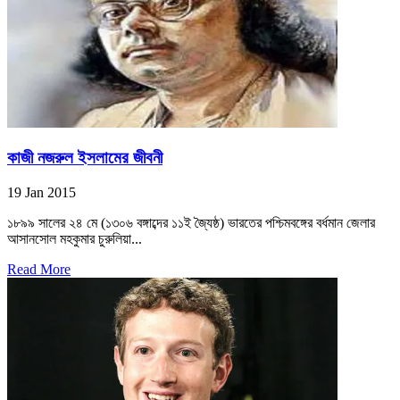
কাজী নজরুল ইসলামের জীবনী
19 Jan 2015
১৮৯৯ সালের ২৪ মে (১৩০৬ বঙ্গাব্দের ১১ই জ্যৈষ্ঠ) ভারতের পশ্চিমবঙ্গের বর্ধমান জেলার
আসানসোল মহকুমার চুরুলিয়া...
Read More