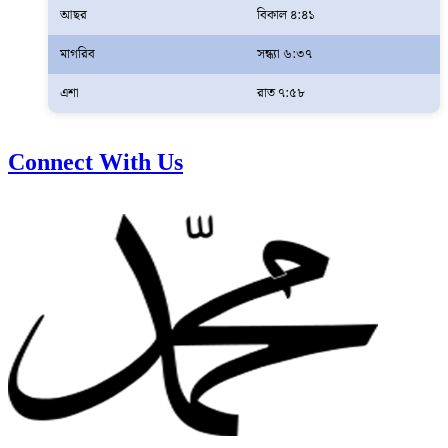
আছর
বিকাল ৪:৪১
মাগরিব
সন্ধ্যা ৬:৩৭
এশা
রাত ৭:৫৮
Connect With Us