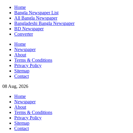
Skip
Home
to
Bangla Newspaper List
content
All Bangla Newspaper
Bangladeshi Bangla Newspaper
BD Newspaper
Converter
Home
Newspaper
About
Terms & Conditions
Privacy Policy
Sitemap
Contact
08 Aug, 2026
Home
Newspaper
About
Terms & Conditions
Privacy Policy
Sitemap
Contact