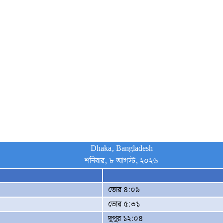
Dhaka, Bangladesh
শনিবার, ৮ আগস্ট, ২০২৬
ভোর ৪:০৯
ভোর ৫:৩১
দুপুর ১২:০৪