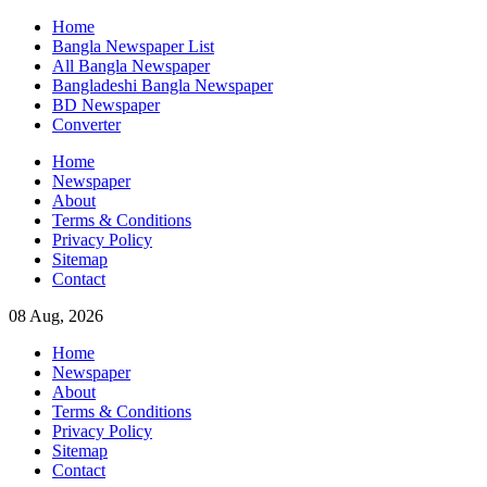
Skip
Home
to
Bangla Newspaper List
content
All Bangla Newspaper
Bangladeshi Bangla Newspaper
BD Newspaper
Converter
Home
Newspaper
About
Terms & Conditions
Privacy Policy
Sitemap
Contact
08 Aug, 2026
Home
Newspaper
About
Terms & Conditions
Privacy Policy
Sitemap
Contact