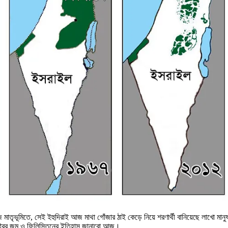
 মাতৃভূমিতে, সেই ইহুদিরাই আজ মাথা গোঁজার ঠাই কেড়ে নিয়ে শরণার্থী বানিয়েছে লাখো মান
াষ্ট্রের জন্ম ও ফিলিস্তিনের ইতিহাস জানাবো আজ।