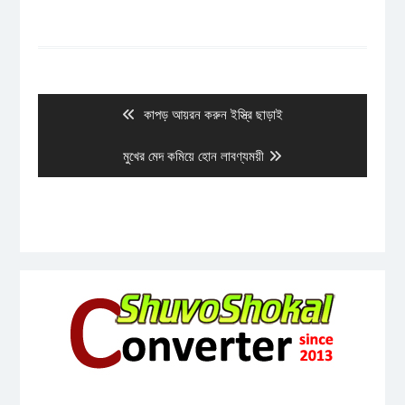
Post
navigation
Previous
কাপড় আয়রন করুন ইস্ত্রি ছাড়াই
post:
Next
মুখের মেদ কমিয়ে হোন লাবণ্যময়ী
post: