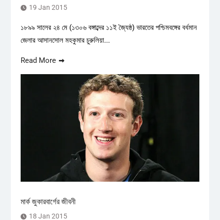
19 Jan 2015
১৮৯৯ সালের ২৪ মে (১৩০৬ বঙ্গাব্দের ১১ই জ্যৈষ্ঠ) ভারতের পশ্চিমবঙ্গের বর্ধমান
জেলার আসানসোল মহকুমার চুরুলিয়া...
Read More
মার্ক জুকারবার্গের জীবনী
18 Jan 2015