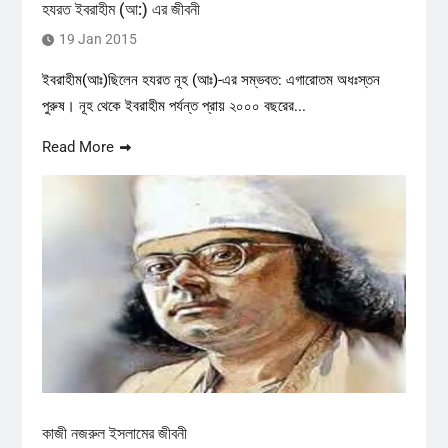
হযরত ইবরাহীম (আ:) এর জীবনী
19 Jan 2015
ইবরাহীম(আঃ)ছিলেন হযরত নূহ (আঃ)-এর সম্ভবত: এগারোতম অধঃস্তন
পুরুষ। নূহ থেকে ইবরাহীম পর্যন্ত প্রায় ২০০০ বছরের...
Read More
কাজী নজরুল ইসলামের জীবনী