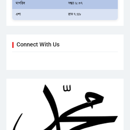
মাগরিব
সন্ধ্যা ৬:৩৭
এশা
রাত ৭:৫৮
Connect With Us