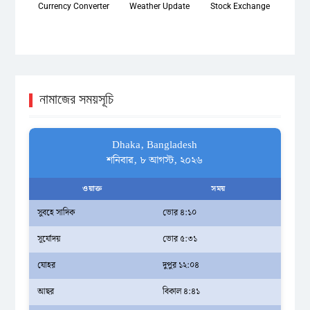
Currency Converter
Weather Update
Stock Exchange
নামাজের সময়সূচি
Dhaka, Bangladesh
শনিবার, ৮ আগস্ট, ২০২৬
ওয়াক্ত
সময়
সুবহে সাদিক
ভোর ৪:১০
সূর্যোদয়
ভোর ৫:৩১
যোহর
দুপুর ১২:০৪
আছর
বিকাল ৪:৪১