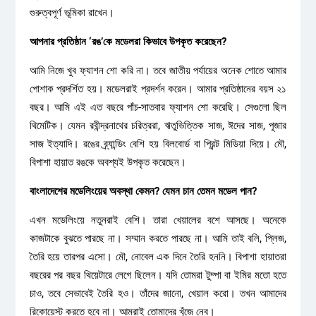
গুরুত্বপূর্ণ ভূমিকা রাখেন।
আপনার প্রতিষ্ঠান ‘রঙ’কে মডেলরা কিভাবে উপকৃত করেছেন?
আমি নিজে খুব ফ্যাশন শো করি না। তবে জাতীয় পর্যায়ের অনেক শোতে আমার
পোশাক প্রদর্শিত হয়। মডেলরাই প্রদর্শন করেন। আমার প্রতিষ্ঠানের বয়স ২১
বছর। আমি এই এত বছরে পাঁচ-সাতবার ফ্যাশন শো করেছি। সেগুলো ছিল
থিমেটিক। যেমন রবীন্দ্রনাথের চরিত্ররা, ঋতুভিত্তিক সাজ, ঈদের সাজ, পূজার
সাজ ইত্যাদি। রঙের ব্র্যান্ডিং বেশি হয় বিলবোর্ড বা প্রিন্ট মিডিয়া দিয়ে। মৌ,
বিপাশা হায়াত রঙকে অবশ্যই উপকৃত করেছেন।
বাংলাদেশের মডেলিংয়ের অবস্থা কেমন? যেমন চান তেমন মডেল পান?
এখন মডেলিংয়ে নতুনরাই বেশি। তারা খেয়ালের বশে আসছে। অনেকে
কাজটাকে বুঝতে পারছে না। সম্মান করতে পারছে না। আমি তাই বলি, প্লিজ,
তৈরি হয়ে তারপর এসো। মৌ, নোবেল এক দিনে তৈরি হননি। বিপাশা হায়াতরা
বছরের পর বছর থিয়েটারে লেগে ছিলেন। যদি তোমরা টুম্পা বা ইমির মতো হতে
চাও, তবে সেভাবেই তৈরি হও। তাঁদের জানো, খেয়াল করো। তখন আমাদের
রিকোয়েস্ট করতে হবে না। আমরাই তোমাদের খুঁজে নেব।