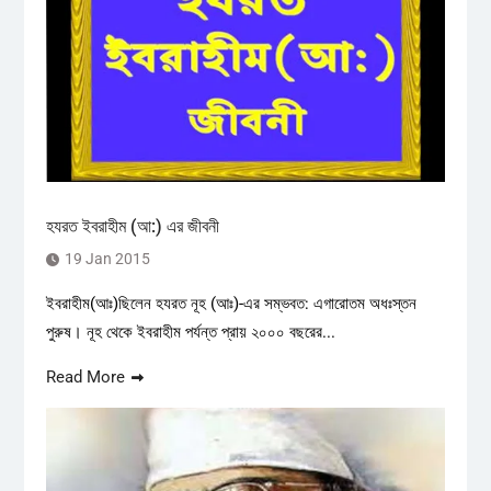
হযরত ইবরাহীম (আ:) এর জীবনী
19 Jan 2015
ইবরাহীম(আঃ)ছিলেন হযরত নূহ (আঃ)-এর সম্ভবত: এগারোতম অধঃস্তন
পুরুষ। নূহ থেকে ইবরাহীম পর্যন্ত প্রায় ২০০০ বছরের...
Read More