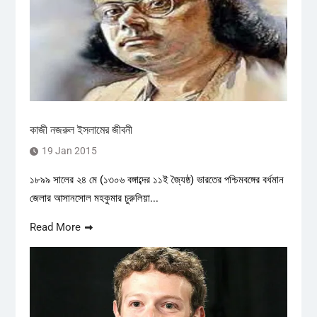
কাজী নজরুল ইসলামের জীবনী
19 Jan 2015
১৮৯৯ সালের ২৪ মে (১৩০৬ বঙ্গাব্দের ১১ই জ্যৈষ্ঠ) ভারতের পশ্চিমবঙ্গের বর্ধমান
জেলার আসানসোল মহকুমার চুরুলিয়া...
Read More