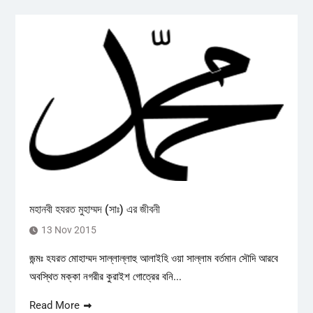
মহানবী হযরত মুহাম্মদ (সাঃ) এর জীবনী
13 Nov 2015
জন্মঃ হযরত মোহাম্মদ সাল্লাল্লাহু আলাইহি ওয়া সাল্লাম বর্তমান সৌদি আরবে
অবস্থিত মক্কা নগরীর কুরাইশ গোত্রের বনি...
Read More