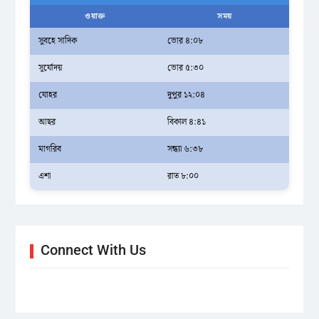
ওয়াক্ত
সময়
সুবহে সাদিক
ভোর ৪:০৮
সূর্যোদয়
ভোর ৫:৩০
যোহর
দুপুর ১২:০৪
আছর
বিকাল ৪:৪১
মাগরিব
সন্ধ্যা ৬:৩৮
এশা
রাত ৮:০০
Connect With Us