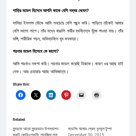
শাড়ির মডেল হিসেবে আপনি কাকে বেশি নম্বর দেবেন?
সাদিয়া ইসলাম মৌকে আমি সবচেয়ে বেশি পছন্দ করি। শাড়িতে তাঁকেই আমার
বেশি ভালো লাগে। তাঁর মধ্যে বাঙালি নারীর ব্যক্তিত্ব খুঁজে পাওয়া যায়। তাঁর
ভঙ্গি, শারীরিক গড়ন, অভিব্যক্তি খুব মনকাড়া।
গয়নার মডেল হিসেবে কে ভালো?
আমি গয়নাও নকশা করি। গয়নার মডেল করেছি হিরাকে। কারণ ওর আছে হাই
নেক। আর চেহারায় আছে আভিজাত্য।
Share this:
Related
সুন্দরকে আরো সুন্দরভাবে উপস্থাপন
মডেলিং আমার প্রেম: বুলবুল টুম্পা
করাই কোরিওগ্রাফি :সানজিদা লুনা
December 30, 2015