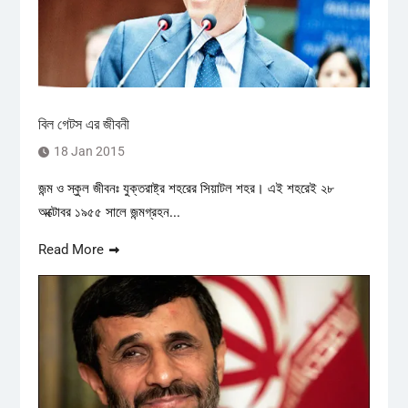
বিল গেটস এর জীবনী
18 Jan 2015
জন্ম ও স্কুল জীবনঃ যুক্তরাষ্ট্র শহরের সিয়াটল শহর। এই শহরেই ২৮
অক্টোবর ১৯৫৫ সালে জন্মগ্রহন...
Read More