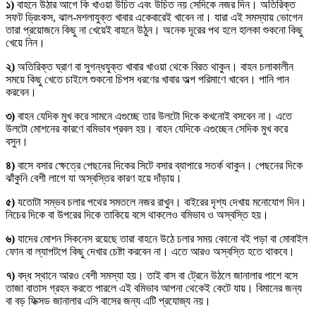
১)
বাহনে উঠার আগে কি খাওয়া উচিত এবং উচিত নয় সেদিকে নজর দিন। অতিরিক্ত
সফট ড্রিংকস, ঝাল-মশলাযুক্ত খাবার একেবারেই খাবেন না। যারা এই সমস্যায় ভোগেন
তারা প্রয়োজনে কিছু না খেয়েই বাহনে উঠুন। অনেক দূরের পথ হলে হালকা শুকনো কিছু
খেয়ে নিন।
২)
অতিরিক্ত ঘ্রাণ বা সুগন্ধযুক্ত খাবার খাওয়া থেকে বিরত থাকুন। বাহন চলাকালীন
সময়ে কিছু খেতে চাইলে শুকনো চিপস ধরণের খাবার অল্প পরিমাণে খাবেন। পানি পান
করবেন।
৩)
বাহন যেদিক মুখ করে সামনে এগুচ্ছে তার উলটো দিকে কখনোই বসবেন না। এতে
উলটো মোশনের কারণে বমিভাব প্রবল হয়। বাহন যেদিকে এগুচ্ছেন সেদিক মুখ করে
বসুন।
৪)
বাসে বসার ক্ষেত্রে পেছনের দিকের সিটে বসার ব্যাপারে সতর্ক থাকুন। পেছনের দিকে
ঝাঁকুনি বেশী লাগে যা অস্বস্তির কারণ হয়ে দাঁড়ায়।
৫)
যতোটা সম্ভব চলার পথের সমতলে নজর রাখুন। বাইরের দৃশ্য দেখায় মনোযোগ দিন।
নিচের দিকে বা উপরের দিকে তাকিয়ে বসে থাকলেও বমিভাব ও অস্বস্তি হয়।
৬)
যাদের মোশন সিকনেস রয়েছে তারা বাহনে উঠে চলার সময় কোনো বই পড়া বা মোবাইল
ফোন বা ল্যাপটপে কিছু দেখার চেষ্টা করবেন না। এতে আরও অস্বস্তি হতে থাকবে।
৭)
বদ্ধ স্থানে আরও বেশী সমস্যা হয়। তাই বাস বা ট্রেনে উঠলে জানালার পাশে বসে
তাজা বাতাস গ্রহন করতে পারলে এই বমিভাব আপনা থেকেই কেটে যায়। বিমানের জন্য
বা বড় ফিক্সড জানালার এসি বাসের জন্য এটি প্রযোজ্য নয়।