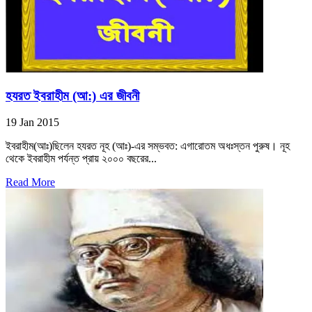
হযরত ইবরাহীম (আ:) এর জীবনী
19 Jan 2015
ইবরাহীম(আঃ)ছিলেন হযরত নূহ (আঃ)-এর সম্ভবত: এগারোতম অধঃস্তন পুরুষ। নূহ
থেকে ইবরাহীম পর্যন্ত প্রায় ২০০০ বছরের...
Read More