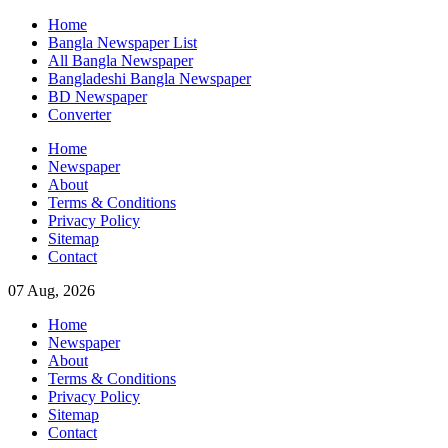
Skip
Home
to
Bangla Newspaper List
content
All Bangla Newspaper
Bangladeshi Bangla Newspaper
BD Newspaper
Converter
Home
Newspaper
About
Terms & Conditions
Privacy Policy
Sitemap
Contact
07 Aug, 2026
Home
Newspaper
About
Terms & Conditions
Privacy Policy
Sitemap
Contact