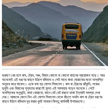
ভ্রমণে বের হলে বাস, ট্রেন, লঞ্চ, বিমান কোনো না কোনো বাহনের প্রয়োজন পড়ে। আর
অনেকেই এই ধরণের বাহনে উঠলে বমিভাব ও সেই সাথে মাথা ঘোরানোর মতো অস্বস্তি
অনুভব করে থাকেন। একে বলা হয় মোশন সিকনেস। বাস বা ট্রেনের ঝাঁকুনি, লঞ্চের
দুলুনি এবং বিমানের শূন্যতার কারণেই মূলত এই সমস্যায় পড়েন অনেকে। পেটে
অসস্তিকর অনুভূতি, মাথা ঘোরানো, কানে ভোঁ ভোঁ করতে থাকা ইত্যাদি সমস্যা দেখা
দেয়। আজকে জেনে নিন এই মোশন সিকনেস থেকে বাঁচতে অর্থাৎ বাস বা ট্রেন ধরণের
বাহনে উঠলে বমিভাব দূর করার খুবই সাধারণ কিন্তু কার্যকরী উপায়গুলো।