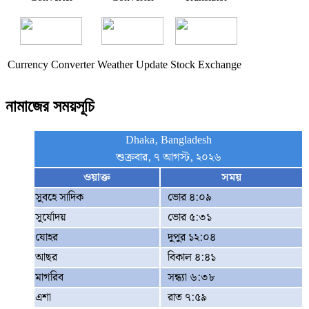
Currency Converter
Weather Update
Stock Exchange
নামাজের সময়সূচি
Dhaka, Bangladesh
শুক্রবার, ৭ আগস্ট, ২০২৬
ওয়াক্ত
সময়
সুবহে সাদিক
ভোর ৪:০৯
সূর্যোদয়
ভোর ৫:৩১
যোহর
দুপুর ১২:০৪
আছর
বিকাল ৪:৪১
মাগরিব
সন্ধ্যা ৬:৩৮
এশা
রাত ৭:৫৯