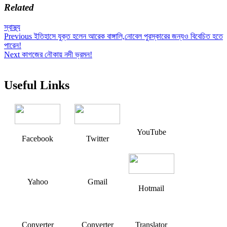
Related
স্বাস্থ্য
Post
Previous
Previous
ইতিহাসে যুক্ত হলেন আরেক বাঙ্গালি,নোবেল পুরস্কারের জন্যও বিবেচিত হতে
post:
পারেন!
navigation
Next
Next
কাগজের নৌকায় নদী ভ্রমন!
post:
Useful Links
YouTube
Facebook
Twitter
Yahoo
Gmail
Hotmail
Converter
Converter
Translator