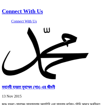
Connect With Us
Connect With Us
মহানবী হযরত মুহাম্মদ (সাঃ) এর জীবনী
13 Nov 2015
জন্মঃ হযরত মোহাম্মদ সাল্লাল্লাহু আলাইহি ওয়া সাল্লাম বর্তমান সৌদি আরবে অবস্থিত