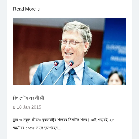
Read More
বিল গেটস এর জীবনী
18 Jan 2015
জন্ম ও স্কুল জীবনঃ যুক্তরাষ্ট্র শহরের সিয়াটল শহর। এই শহরেই ২৮
অক্টোবর ১৯৫৫ সালে জন্মগ্রহন...