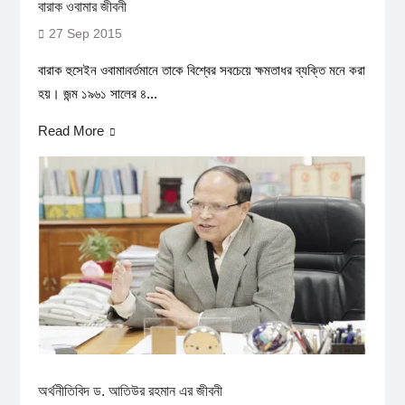
বারাক ওবামার জীবনী
27 Sep 2015
বারাক হুসেইন ওবামা৷বর্তমানে তাকে বিশ্বের সবচেয়ে ক্ষমতাধর ব্যক্তি মনে করা
হয়। জন্ম ১৯৬১ সালের ৪...
Read More
অর্থনীতিবিদ ড. আতিউর রহমান এর জীবনী