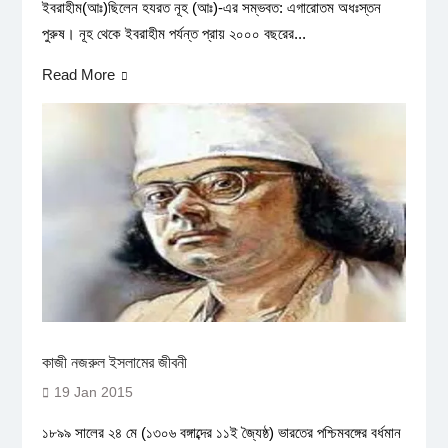
ইবরাহীম(আঃ)ছিলেন হযরত নূহ (আঃ)-এর সম্ভবত: এগারোতম অধঃস্তন
পুরুষ। নূহ থেকে ইবরাহীম পর্যন্ত প্রায় ২০০০ বছরের...
Read More
কাজী নজরুল ইসলামের জীবনী
19 Jan 2015
১৮৯৯ সালের ২৪ মে (১৩০৬ বঙ্গাব্দের ১১ই জ্যৈষ্ঠ) ভারতের পশ্চিমবঙ্গের বর্ধমান