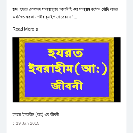
জন্মঃ হযরত মোহাম্মদ সাল্লাল্লাহু আলাইহি ওয়া সাল্লাম বর্তমান সৌদি আরবে
অবস্থিত মক্কা নগরীর কুরাইশ গোত্রের বনি...
Read More
হযরত ইবরাহীম (আ:) এর জীবনী
19 Jan 2015