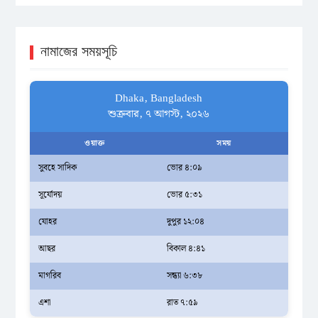
নামাজের সময়সূচি
Dhaka, Bangladesh
শুক্রবার, ৭ আগস্ট, ২০২৬
ওয়াক্ত
সময়
সুবহে সাদিক
ভোর ৪:০৯
সূর্যোদয়
ভোর ৫:৩১
যোহর
দুপুর ১২:০৪
আছর
বিকাল ৪:৪১
মাগরিব
সন্ধ্যা ৬:৩৮
এশা
রাত ৭:৫৯