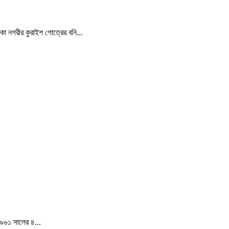
্কা নগরীর কুরাইশ গোত্রের বনি...
১৯৬১ সালের ৪...