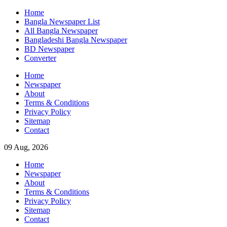
Skip
Home
to
Bangla Newspaper List
content
All Bangla Newspaper
Bangladeshi Bangla Newspaper
BD Newspaper
Converter
Home
Newspaper
About
Terms & Conditions
Privacy Policy
Sitemap
Contact
09 Aug, 2026
Home
Newspaper
About
Terms & Conditions
Privacy Policy
Sitemap
Contact