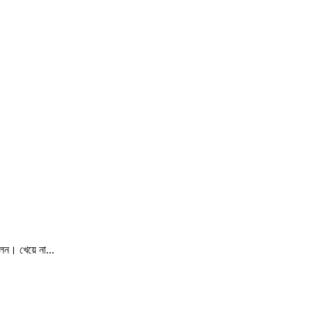
েন। খেয়ে না...