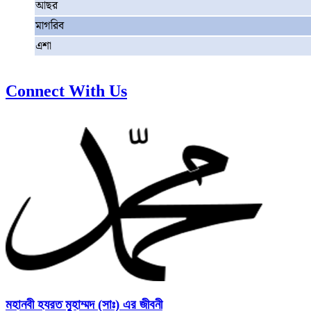
আছর
মাগরিব
এশা
Connect With Us
মহানবী হযরত মুহাম্মদ (সাঃ) এর জীবনী