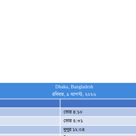
Dhaka, Bangladesh
রবিবার, ৯ আগস্ট, ২০২৬
ভোর ৪:১০
ভোর ৫:৩১
দুপুর ১২:০৪