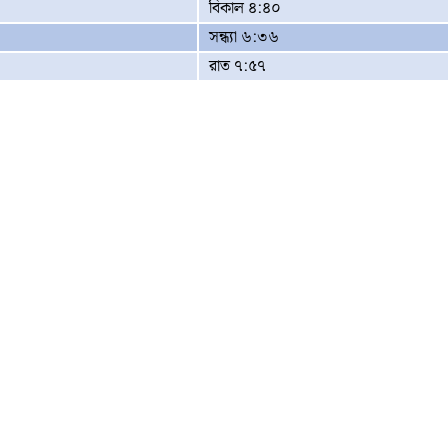
বিকাল ৪:৪০
সন্ধ্যা ৬:৩৬
রাত ৭:৫৭