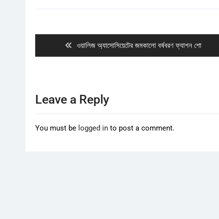
Post
navigation
Previous
ওয়ালিজ অ্যাসোসিয়েটের জমকালো বর্ষবরণ ফ্যাশন শো
post:
Leave a Reply
You must be
logged in
to post a comment.