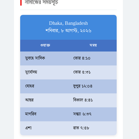
নামাজের সময়সূচি
Dhaka, Bangladesh
শনিবার, ৮ আগস্ট, ২০২৬
ওয়াক্ত
সময়
সুবহে সাদিক
ভোর ৪:১০
সূর্যোদয়
ভোর ৫:৩১
যোহর
দুপুর ১২:০৪
আছর
বিকাল ৪:৪১
মাগরিব
সন্ধ্যা ৬:৩৭
এশা
রাত ৭:৫৮