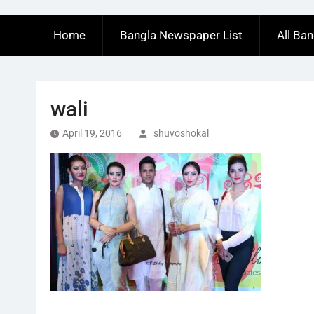
Home
Bangla Newspaper List
All Ba
wali
April 19, 2016
shuvoshokal