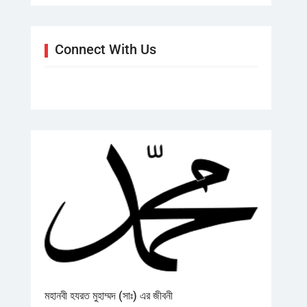
Connect With Us
মহানবী হযরত মুহাম্মদ (সাঃ) এর জীবনী