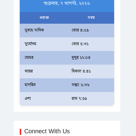
শুক্রবার, ৭ আগস্ট, ২০২৬
ওয়াক্ত
সময়
সুবহে সাদিক
ভোর ৪:০৯
সূর্যোদয়
ভোর ৫:৩১
যোহর
দুপুর ১২:০৪
আছর
বিকাল ৪:৪১
মাগরিব
সন্ধ্যা ৬:৩৮
এশা
রাত ৭:৫৯
Connect With Us