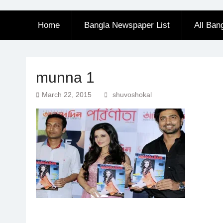
Home
Bangla Newspaper List
All Ban
munna 1
March 22, 2015
shuvoshokal