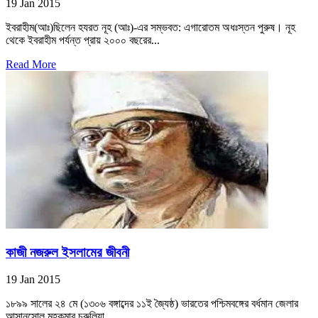
19 Jan 2015
ইবরাহীম(আঃ)ছিলেন হযরত নূহ (আঃ)-এর সম্ভবত: এগারোতম অধঃস্তন পুরুষ। নূহ
থেকে ইবরাহীম পর্যন্ত প্রায় ২০০০ বছরের...
Read More
কাজী নজরুল ইসলামের জীবনী
19 Jan 2015
১৮৯৯ সালের ২৪ মে (১৩০৬ বঙ্গাব্দের ১১ই জ্যৈষ্ঠ) ভারতের পশ্চিমবঙ্গের বর্ধমান জেলার
আসানসোল মহকুমার চুরুলিয়া...