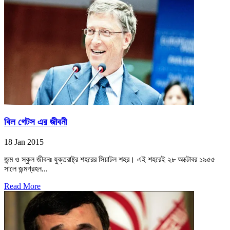
বিল গেটস এর জীবনী
18 Jan 2015
জন্ম ও স্কুল জীবনঃ যুক্তরাষ্ট্র শহরের সিয়াটল শহর। এই শহরেই ২৮ অক্টোবর ১৯৫৫
সালে জন্মগ্রহন...
Read More