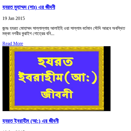
হযরত মুহাম্মদ (সাঃ) এর জীবনী
19 Jan 2015
জন্মঃ হযরত মোহাম্মদ সাল্লাল্লাহু আলাইহি ওয়া সাল্লাম বর্তমান সৌদি আরবে অবস্থিত
মক্কা নগরীর কুরাইশ গোত্রের বনি...
Read More
হযরত ইবরাহীম (আ:) এর জীবনী