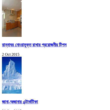
রান্নাঘর নোংরামুক্ত রাখার প্রয়োজনীয় টিপস
2 Oct 2015
জানা-অজানার এন্টার্কটিকা