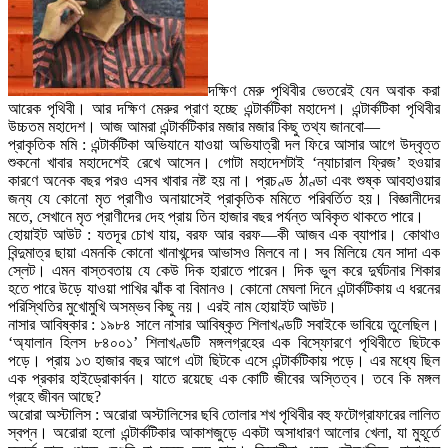
দক্ষিণ মেরু পৃথিবীর ভেতরেই যেন অবাক করা
আরেক পৃথিবী। আর দক্ষিণ মেরুর প্রাণ হচ্ছে এন্টার্কটিকা মহাদেশ। এন্টার্কটিকা পৃথিবীর
উচ্চতম মহাদেশ। আজ আমরা এন্টার্কটিকার মজার মজার কিছু তথ্য জানবো—
প্রাকৃতিক মমি : এন্টার্কটিকা অভিযানে যাওয়া অভিযাত্রী দল ফিরে আসার আগে উদ্বৃত্ত
শুকনো খাবার মহাদেশেই রেখে আসেন। গোটা মহাদেশটাই ‘ন্যাচারাল ফ্রিজ’ হওয়ার
কারণে অনেক বছর পরও এসব খাবার নষ্ট হয় না। প্রচণ্ড ঠাণ্ডা এবং শুষ্ক আবহাওয়ার
জন্য যে কোনো মৃত প্রাণীও অনায়াসেই প্রাকৃতিক মমিতে পরিবর্তিত হয়। বিজ্ঞানীদের
মতে, সেখানে মৃত প্রাণীদের দেহ প্রায় তিন হাজার বছর পর্যন্ত অবিকৃত থাকতে পারে।
হোয়াইট আউট : যতদূর চোখ যায়, বরফ আর বরফ—কী আজব এক ব্যাপার। কোথাও
বিন্দুমাত্র ছায়া এমনকি কোনো খানাখন্দের আভাসও মিলবে না। সব মিলিয়ে যেন সাদা এক
স্লেট। এমন বাস্তবতায় যে কেউ দিক হারাতে পারেন। দিক ভুল করে দুর্ঘটনার শিকার
হতে পারে উড়ে যাওয়া পাখির ঝাঁক বা বিমানও। কোনো মেঘলা দিনে এন্টার্কটিকায় এ ধরনের
পরিস্থিতির মুখোমুখি অসম্ভব কিছু নয়। এরই নাম হোয়াইট আউট।
নাসার আবিষ্কার : ১৯৮৪ সালে নাসার আবিষ্কৃত শিলাখণ্ডটি সবাইকে ভাবিয়ে তুলেছিল।
‘অ্যালান হিলস ৮৪০০১’ শিলাখণ্ডটি মঙ্গলগ্রহের এক বিস্ফোরণে পৃথিবীতে ছিটকে
পড়ে। প্রায় ১৩ হাজার বছর আগে এটা ছিটকে এসে এন্টার্কটিকায় পড়ে। এর মধ্যে ছিল
এক প্রকার হাইড্রোকার্বন। যাতে রয়েছে এক কোটি জীবের অস্তিত্ব। তবে কি মঙ্গল
গ্রহে জীবন আছে?
অরোরা অস্টালিস : অরোরা অস্টালিসের ছবি তোলার শখ পৃথিবীর বহু ফটোগ্রাফারের লালিত
স্বপ্ন। অরোরা হলো এন্টার্কটিকার আকাশজুড়ে একটা অসাধারণ আলোর খেলা, যা মুহূর্তে