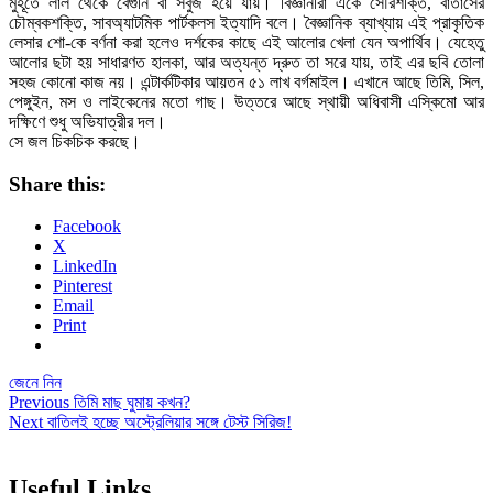
মুহূর্তে লাল থেকে বেগুনি বা সবুজ হয়ে যায়। বিজ্ঞানীরা একে সৌরশক্তি, বাতাসের
চৌম্বকশক্তি, সাবঅ্যাটমিক পার্টকলস ইত্যাদি বলে। বৈজ্ঞানিক ব্যাখ্যায় এই প্রাকৃতিক
লেসার শো-কে বর্ণনা করা হলেও দর্শকের কাছে এই আলোর খেলা যেন অপার্থিব। যেহেতু
আলোর ছটা হয় সাধারণত হালকা, আর অত্যন্ত দ্রুত তা সরে যায়, তাই এর ছবি তোলা
সহজ কোনো কাজ নয়। এন্টার্কটিকার আয়তন ৫১ লাখ বর্গমাইল। এখানে আছে তিমি, সিল,
পেঙ্গুইন, মস ও লাইকেনের মতো গাছ। উত্তরে আছে স্থায়ী অধিবাসী এস্কিমো আর
দক্ষিণে শুধু অভিযাত্রীর দল।
সে জল চিকচিক করছে।
Share this:
Facebook
X
LinkedIn
Pinterest
Email
Print
জেনে নিন
Post
Previous
Previous
তিমি মাছ ঘুমায় কখন?
Next
post:
Next
বাতিলই হচ্ছে অস্ট্রেলিয়ার সঙ্গে টেস্ট সিরিজ!
navigation
post:
Useful Links