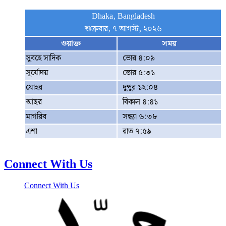
Dhaka, Bangladesh
শুক্রবার, ৭ আগস্ট, ২০২৬
ওয়াক্ত
সময়
সুবহে সাদিক
ভোর ৪:০৯
সূর্যোদয়
ভোর ৫:৩১
যোহর
দুপুর ১২:০৪
আছর
বিকাল ৪:৪১
মাগরিব
সন্ধ্যা ৬:৩৮
এশা
রাত ৭:৫৯
Connect With Us
Connect With Us