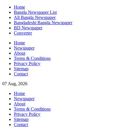
Skip
Home
to
Bangla Newspaper List
content
All Bangla Newspaper
Bangladeshi Bangla Newspaper
BD Newspaper
Converter
Home
Newspaper
About
Terms & Conditions
Privacy Policy
Sitemap
Contact
07 Aug, 2026
Home
Newspaper
About
Terms & Conditions
Privacy Policy
Sitemap
Contact