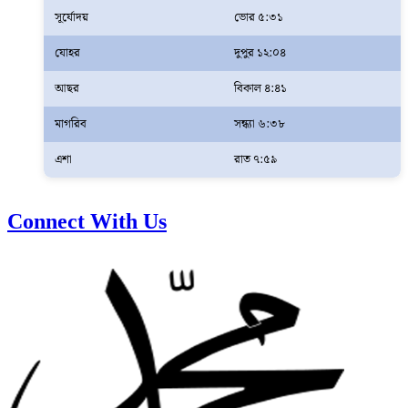
সূর্যোদয়
ভোর ৫:৩১
যোহর
দুপুর ১২:০৪
আছর
বিকাল ৪:৪১
মাগরিব
সন্ধ্যা ৬:৩৮
এশা
রাত ৭:৫৯
Connect With Us