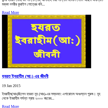
মক্কা নগরীর কুরাইশ গোত্রের বনি...
Read More
হযরত ইবরাহীম (আ:) এর জীবনী
19 Jan 2015
ইবরাহীম(আঃ)ছিলেন হযরত নূহ (আঃ)-এর সম্ভবত: এগারোতম অধঃস্তন পুরুষ। নূহ
থেকে ইবরাহীম পর্যন্ত প্রায় ২০০০ বছরের...
Read More