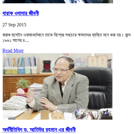
বারাক ওবামার জীবনী
27 Sep 2015
বারাক হুসেইন ওবামা৷বর্তমানে তাকে বিশ্বের সবচেয়ে ক্ষমতাধর ব্যক্তি মনে করা হয়। জন্ম
১৯৬১ সালের ৪...
Read More
অর্থনীতিবিদ ড. আতিউর রহমান এর জীবনী