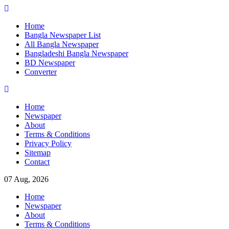
Skip
to
Home
content
Bangla Newspaper List
All Bangla Newspaper
Bangladeshi Bangla Newspaper
BD Newspaper
Converter
Home
Newspaper
About
Terms & Conditions
Privacy Policy
Sitemap
Contact
07 Aug, 2026
Home
Newspaper
About
Terms & Conditions