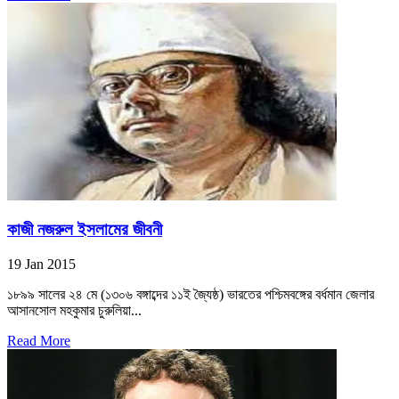
কাজী নজরুল ইসলামের জীবনী
19 Jan 2015
১৮৯৯ সালের ২৪ মে (১৩০৬ বঙ্গাব্দের ১১ই জ্যৈষ্ঠ) ভারতের পশ্চিমবঙ্গের বর্ধমান জেলার
আসানসোল মহকুমার চুরুলিয়া...
Read More