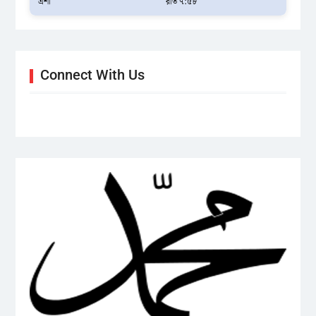
এশা
রাত ৭:৫৮
Connect With Us