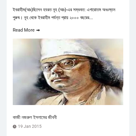
ইবরাহীম(আঃ)ছিলেন হযরত নূহ (আঃ)-এর সম্ভবত: এগারোতম অধঃস্তন
পুরুষ। নূহ থেকে ইবরাহীম পর্যন্ত প্রায় ২০০০ বছরের...
Read More
কাজী নজরুল ইসলামের জীবনী
19 Jan 2015