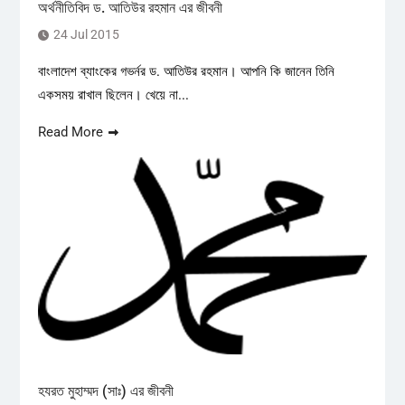
অর্থনীতিবিদ ড. আতিউর রহমান এর জীবনী
24 Jul 2015
বাংলাদেশ ব্যাংকের গভর্নর ড. আতিউর রহমান। আপনি কি জানেন তিনি
একসময় রাখাল ছিলেন। খেয়ে না...
Read More
হযরত মুহাম্মদ (সাঃ) এর জীবনী