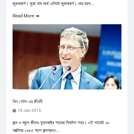
জুকারবার্গ। পুরো নাম মার্ক এলিয়ট জুকারবার্গ। তার বয়স...
Read More
বিল গেটস এর জীবনী
18 Jan 2015
জন্ম ও স্কুল জীবনঃ যুক্তরাষ্ট্র শহরের সিয়াটল শহর। এই শহরেই ২৮
অক্টোবর ১৯৫৫ সালে জন্মগ্রহন...