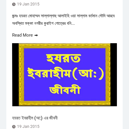
19 Jan 2015
জন্মঃ হযরত মোহাম্মদ সাল্লাল্লাহু আলাইহি ওয়া সাল্লাম বর্তমান সৌদি আরবে
অবস্থিত মক্কা নগরীর কুরাইশ গোত্রের বনি...
Read More
হযরত ইবরাহীম (আ:) এর জীবনী
19 Jan 2015