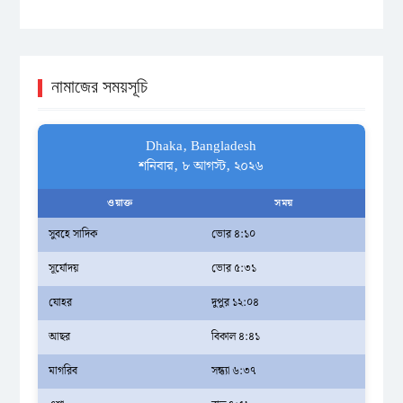
নামাজের সময়সূচি
Dhaka, Bangladesh
শনিবার, ৮ আগস্ট, ২০২৬
ওয়াক্ত
সময়
সুবহে সাদিক
ভোর ৪:১০
সূর্যোদয়
ভোর ৫:৩১
যোহর
দুপুর ১২:০৪
আছর
বিকাল ৪:৪১
মাগরিব
সন্ধ্যা ৬:৩৭