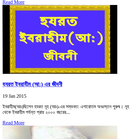
Read More
হযরত ইবরাহীম (আ:) এর জীবনী
19 Jan 2015
ইবরাহীম(আঃ)ছিলেন হযরত নূহ (আঃ)-এর সম্ভবত: এগারোতম অধঃস্তন পুরুষ। নূহ
থেকে ইবরাহীম পর্যন্ত প্রায় ২০০০ বছরের...
Read More