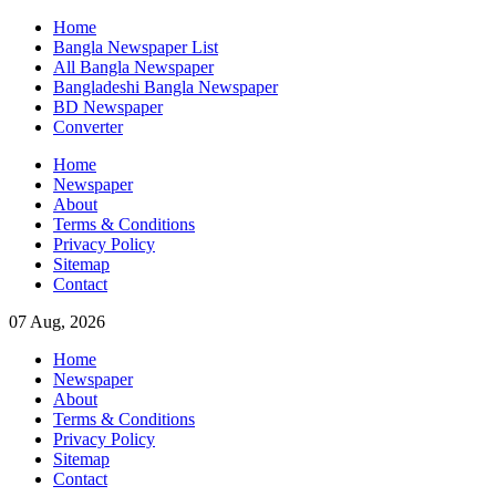
Skip
Home
to
Bangla Newspaper List
content
All Bangla Newspaper
Bangladeshi Bangla Newspaper
BD Newspaper
Converter
Home
Newspaper
About
Terms & Conditions
Privacy Policy
Sitemap
Contact
07 Aug, 2026
Home
Newspaper
About
Terms & Conditions
Privacy Policy
Sitemap
Contact