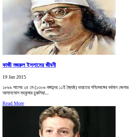
কাজী নজরুল ইসলামের জীবনী
19 Jan 2015
১৮৯৯ সালের ২৪ মে (১৩০৬ বঙ্গাব্দের ১১ই জ্যৈষ্ঠ) ভারতের পশ্চিমবঙ্গের বর্ধমান জেলার
আসানসোল মহকুমার চুরুলিয়া...
Read More