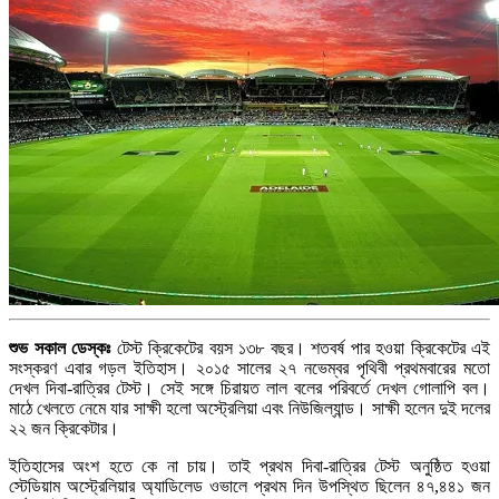
শুভ সকাল ডেস্কঃ
টেস্ট ক্রিকেটের বয়স ১৩৮ বছর। শতবর্ষ পার হওয়া ক্রিকেটের এই
সংস্করণ এবার গড়ল ইতিহাস। ২০১৫ সালের ২৭ নভেম্বর পৃথিবী প্রথমবারের মতো
দেখল দিবা-রাত্রির টেস্ট। সেই সঙ্গে চিরায়ত লাল বলের পরিবর্তে দেখল গোলাপি বল।
মাঠে খেলতে নেমে যার সাক্ষী হলো অস্ট্রেলিয়া এবং নিউজিল্যান্ড। সাক্ষী হলেন দুই দলের
২২ জন ক্রিকেটার।
ইতিহাসের অংশ হতে কে না চায়। তাই প্রথম দিবা-রাত্রির টেস্ট অনুষ্ঠিত হওয়া
স্টেডিয়াম অস্ট্রেলিয়ার অ্যাডিলেড ওভালে প্রথম দিন উপস্থিত ছিলেন ৪৭,৪৪১ জন