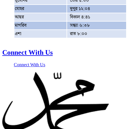
সূর্যোদয়
ভোর ৫:৩০
যোহর
দুপুর ১২:০৪
আছর
বিকাল ৪:৪১
মাগরিব
সন্ধ্যা ৬:৩৮
এশা
রাত ৮:০০
Connect With Us
Connect With Us