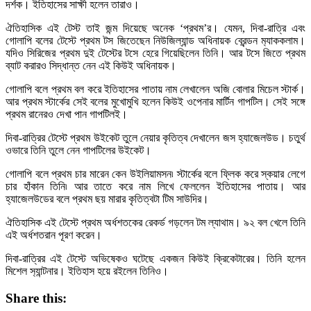
দর্শক। ইতিহাসের সাক্ষী হলেন তারাও।
ঐতিহাসিক এই টেস্ট তাই জন্ম দিয়েছে অনেক ‘প্রথম’র। যেমন, দিবা-রাত্রি এবং
গোলাপি বলের টেস্টে প্রথম টস জিতেছেন নিউজিল্যান্ড অধিনায়ক ব্রেন্ডন ম‍্যাককলাম।
যদিও সিরিজের প্রথম দুই টেস্টের টসে হেরে গিয়েছিলেন তিনি। আর টসে জিতে প্রথম
ব্যাট করারও সিদ্ধান্ত নেন এই কিউই অধিনায়ক।
গোলাপি বলে প্রথম বল করে ইতিহাসের পাতায় নাম লেখালেন অজি বোলার মিচেল স্টার্ক।
আর প্রথম স্টার্কের সেই বলের মুখোমুখি হলেন কিউই ওপেনার মার্টিন গাপটিল। সেই সঙ্গে
প্রথম রানেরও দেখা পান গাপটিলই।
দিবা-রাত্রির টেস্টে প্রথম উইকেট তুলে নেয়ার কৃতিত্ব দেখালেন জস হ্যাজেলউড। চতুর্থ
ওভারে তিনি তুলে নেন গাপটিলের উইকেট।
গোলাপি বলে প্রথম চার মারেন কেন উইলিয়ামসন৷ স্টার্কের বলে ফ্লিক করে স্কয়ার লেগে
চার হাঁকান তিনি৷ আর তাতে করে নাম লিখে ফেললেন ইতিহাসের পাতায়। আর
হ্যাজেলউডের বলে প্রথম ছয় মারার কৃতিত্বটা টিম সাউদির।
ঐতিহাসিক এই টেস্টে প্রথম অর্ধশতকের রেকর্ড গড়লেন টম ল্যাথাম। ৯২ বল খেলে তিনি
এই অর্ধশতরান পূরণ করেন।
দিবা-রাত্রির এই টেস্টে অভিষেকও ঘটেছে একজন কিউই ক্রিকেটারের। তিনি হলেন
মিশেল স‍্যান্ট‍নার। ইতিহাস হয়ে রইলেন তিনিও।
Share this: