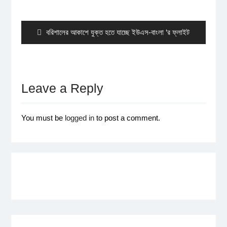
Post
navigation
Previous
বরিশালের আকাশে যুক্ত হতে যাচ্ছে ইউএস-বাংলা ‘র ফ্লাইট
post:
Leave a Reply
You must be
logged in
to post a comment.