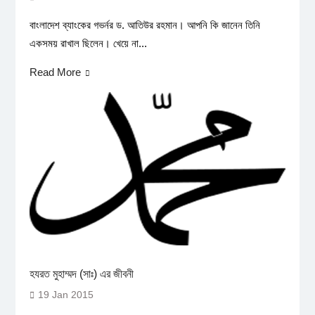
বাংলাদেশ ব্যাংকের গভর্নর ড. আতিউর রহমান। আপনি কি জানেন তিনি
একসময় রাখাল ছিলেন। খেয়ে না...
Read More
হযরত মুহাম্মদ (সাঃ) এর জীবনী
19 Jan 2015