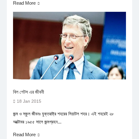
Read More
বিল গেটস এর জীবনী
18 Jan 2015
জন্ম ও স্কুল জীবনঃ যুক্তরাষ্ট্র শহরের সিয়াটল শহর। এই শহরেই ২৮
অক্টোবর ১৯৫৫ সালে জন্মগ্রহন...
Read More