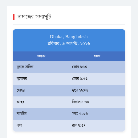
নামাজের সময়সূচি
Dhaka, Bangladesh
রবিবার, ৯ আগস্ট, ২০২৬
ওয়াক্ত
সময়
সুবহে সাদিক
ভোর ৪:১০
সূর্যোদয়
ভোর ৫:৩১
যোহর
দুপুর ১২:০৪
আছর
বিকাল ৪:৪০
মাগরিব
সন্ধ্যা ৬:৩৬
এশা
রাত ৭:৫৭