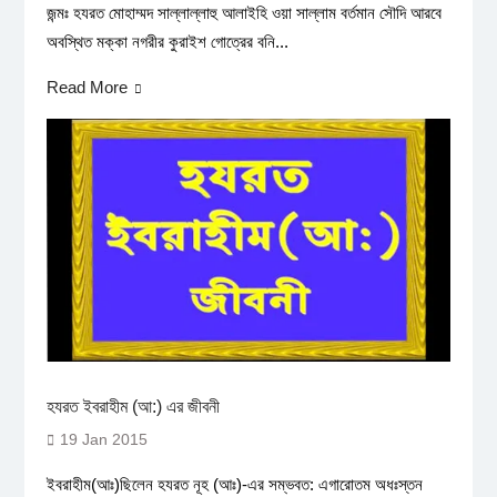
জন্মঃ হযরত মোহাম্মদ সাল্লাল্লাহু আলাইহি ওয়া সাল্লাম বর্তমান সৌদি আরবে
অবস্থিত মক্কা নগরীর কুরাইশ গোত্রের বনি...
Read More
হযরত ইবরাহীম (আ:) এর জীবনী
19 Jan 2015
ইবরাহীম(আঃ)ছিলেন হযরত নূহ (আঃ)-এর সম্ভবত: এগারোতম অধঃস্তন