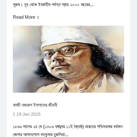
পুরুষ। নূহ থেকে ইবরাহীম পর্যন্ত প্রায় ২০০০ বছরের...
Read More
কাজী নজরুল ইসলামের জীবনী
19 Jan 2015
১৮৯৯ সালের ২৪ মে (১৩০৬ বঙ্গাব্দের ১১ই জ্যৈষ্ঠ) ভারতের পশ্চিমবঙ্গের বর্ধমান
জেলার আসানসোল মহকুমার চুরুলিয়া...