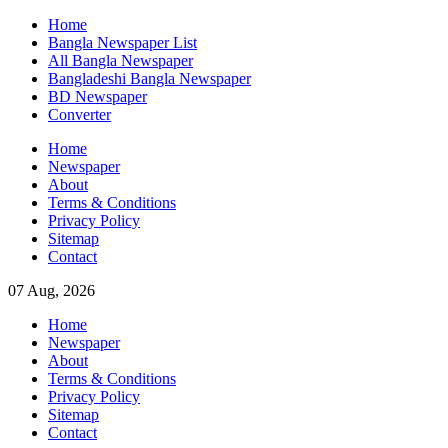
Skip
Home
to
Bangla Newspaper List
content
All Bangla Newspaper
Bangladeshi Bangla Newspaper
BD Newspaper
Converter
Home
Newspaper
About
Terms & Conditions
Privacy Policy
Sitemap
Contact
07 Aug, 2026
Home
Newspaper
About
Terms & Conditions
Privacy Policy
Sitemap
Contact