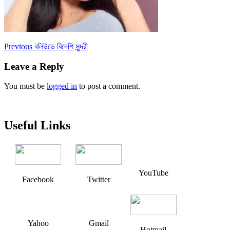
Post
Previous
Previous
বলিউডে বিদেশি সুন্দরী
post:
navigation
Leave a Reply
You must be
logged in
to post a comment.
Useful Links
YouTube
Facebook
Twitter
Yahoo
Gmail
Hotmail