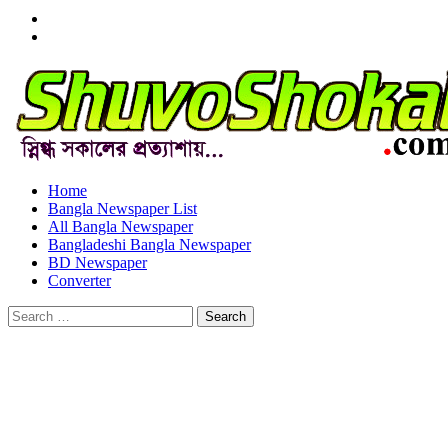
Menu
Item
Menu
Item
Home
Bangla Newspaper List
All Bangla Newspaper
Bangladeshi Bangla Newspaper
BD Newspaper
Converter
Search
for: