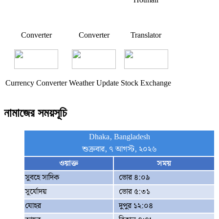
Converter
Converter
Translator
Currency Converter
Weather Update
Stock Exchange
নামাজের সময়সূচি
Dhaka, Bangladesh
শুক্রবার, ৭ আগস্ট, ২০২৬
ওয়াক্ত
সময়
সুবহে সাদিক
ভোর ৪:০৯
সূর্যোদয়
ভোর ৫:৩১
যোহর
দুপুর ১২:০৪