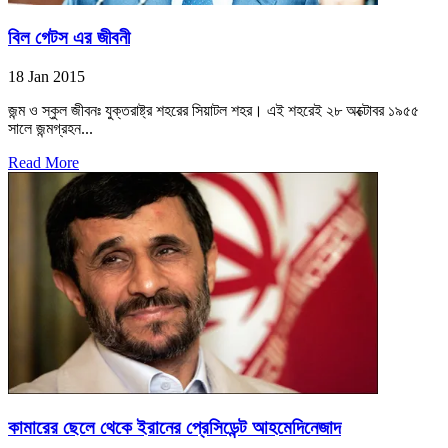
বিল গেটস এর জীবনী
18 Jan 2015
জন্ম ও স্কুল জীবনঃ যুক্তরাষ্ট্র শহরের সিয়াটল শহর। এই শহরেই ২৮ অক্টোবর ১৯৫৫
সালে জন্মগ্রহন...
Read More
কামারের ছেলে থেকে ইরানের প্রেসিডেন্ট আহমেদিনেজাদ