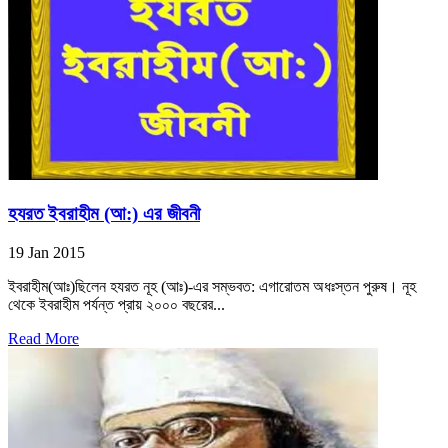
হযরত ইবরাহীম (আ:) এর জীবনী
19 Jan 2015
ইবরাহীম(আঃ)ছিলেন হযরত নূহ (আঃ)-এর সম্ভবত: এগারোতম অধঃস্তন পুরুষ। নূহ
থেকে ইবরাহীম পর্যন্ত প্রায় ২০০০ বছরের...
Read More