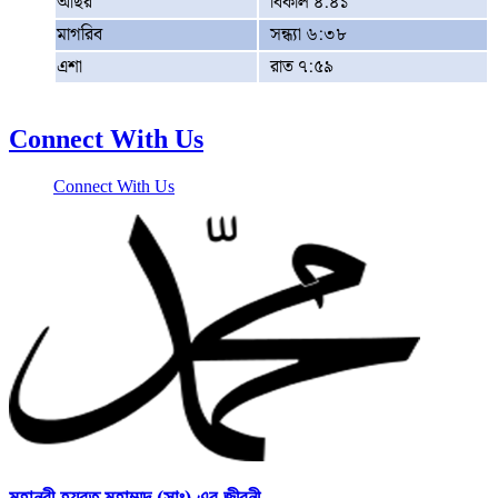
আছর
বিকাল ৪:৪১
মাগরিব
সন্ধ্যা ৬:৩৮
এশা
রাত ৭:৫৯
Connect With Us
Connect With Us
মহানবী হযরত মুহাম্মদ (সাঃ) এর জীবনী