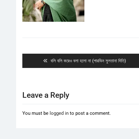
Post
navigation
Previous
বলি বলি করেও বলা হলো না (পারভিন সুলতানা দিতি)
post:
Leave a Reply
You must be
logged in
to post a comment.