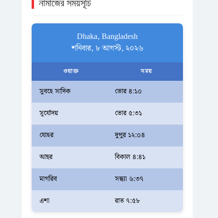
নামাজের সময়সূচি
Dhaka, Bangladesh
শনিবার, ৮ আগস্ট, ২০২৬
ওয়াক্ত
সময়
সুবহে সাদিক
ভোর ৪:১০
সূর্যোদয়
ভোর ৫:৩১
যোহর
দুপুর ১২:০৪
আছর
বিকাল ৪:৪১
মাগরিব
সন্ধ্যা ৬:৩৭
এশা
রাত ৭:৫৮