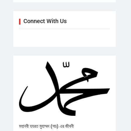
Connect With Us
মহানবী হযরত মুহাম্মদ (সাঃ) এর জীবনী