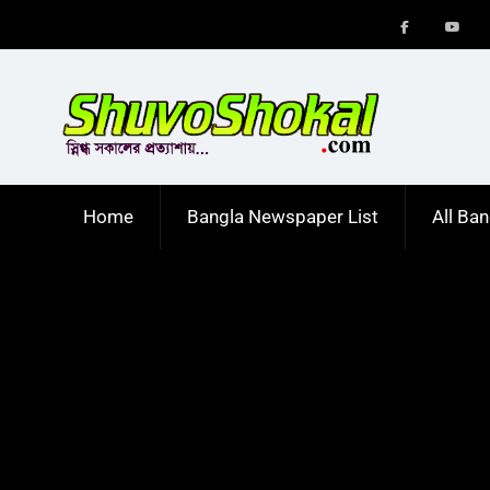
Skip
to
Menu
Men
content
Item
Item
Home
Bangla Newspaper List
All Ba