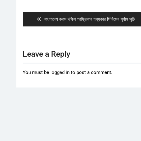
Post
navigation
Previous
বাংলাদেশ বনাম দক্ষিণ আফ্রিকার মধ্যকার সিরিজের পূর্ণাঙ্গ সূচি
post:
Leave a Reply
You must be
logged in
to post a comment.