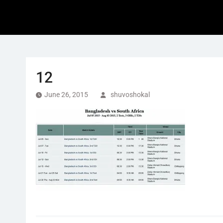
12
June 26, 2015
shuvoshokal