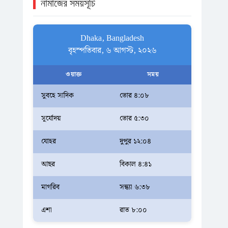
নামাজের সময়সূচি
Dhaka, Bangladesh
বৃহস্পতিবার, ৬ আগস্ট, ২০২৬
ওয়াক্ত
সময়
সুবহে সাদিক
ভোর ৪:০৮
সূর্যোদয়
ভোর ৫:৩০
যোহর
দুপুর ১২:০৪
আছর
বিকাল ৪:৪১
মাগরিব
সন্ধ্যা ৬:৩৮
এশা
রাত ৮:০০