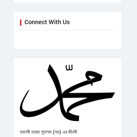
Connect With Us
মহানবী হযরত মুহাম্মদ (সাঃ) এর জীবনী