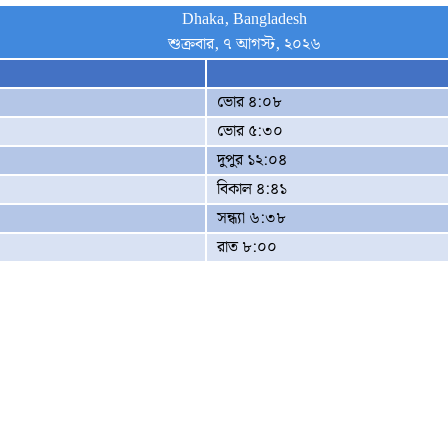
Dhaka, Bangladesh
শুক্রবার, ৭ আগস্ট, ২০২৬
ভোর ৪:০৮
ভোর ৫:৩০
দুপুর ১২:০৪
বিকাল ৪:৪১
সন্ধ্যা ৬:৩৮
রাত ৮:০০