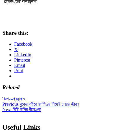
-রাইজিংবিডি অবলম্বনে
Share this:
Facebook
X
LinkedIn
Pinterest
Email
Print
Related
বিজ্ঞান-প্রযুক্তি
Post
Previous
Previous
বুকের বাইরে হৃদপিণ্ড নিয়েই চলছে জীবন
Next
post:
Next
মিষ্টি হাসির নীলাঞ্জনা
navigation
post:
Useful Links