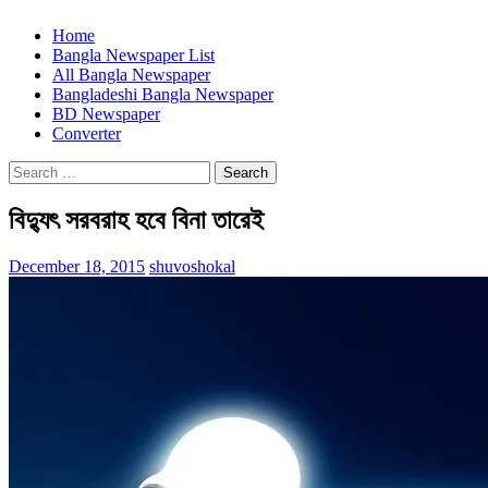
Home
Bangla Newspaper List
All Bangla Newspaper
Bangladeshi Bangla Newspaper
BD Newspaper
Converter
Search
for:
বিদ্যুৎ সরবরাহ হবে বিনা তারেই
December 18, 2015
shuvoshokal