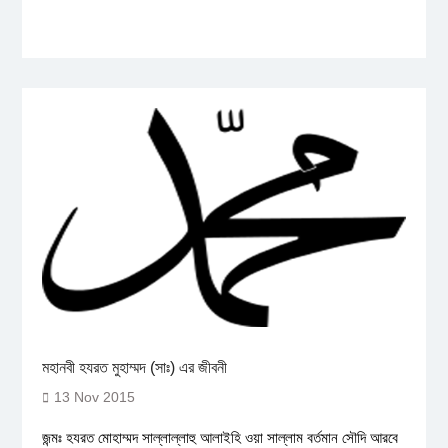
মহানবী হযরত মুহাম্মদ (সাঃ) এর জীবনী
13 Nov 2015
জন্মঃ হযরত মোহাম্মদ সাল্লাল্লাহু আলাইহি ওয়া সাল্লাম বর্তমান সৌদি আরবে