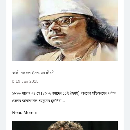
কাজী নজরুল ইসলামের জীবনী
19 Jan 2015
১৮৯৯ সালের ২৪ মে (১৩০৬ বঙ্গাব্দের ১১ই জ্যৈষ্ঠ) ভারতের পশ্চিমবঙ্গের বর্ধমান
জেলার আসানসোল মহকুমার চুরুলিয়া...
Read More