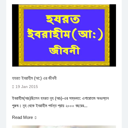
হযরত ইবরাহীম (আ:) এর জীবনী
19 Jan 2015
ইবরাহীম(আঃ)ছিলেন হযরত নূহ (আঃ)-এর সম্ভবত: এগারোতম অধঃস্তন
পুরুষ। নূহ থেকে ইবরাহীম পর্যন্ত প্রায় ২০০০ বছরের...
Read More