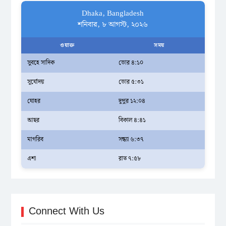
Dhaka, Bangladesh
শনিবার, ৮ আগস্ট, ২০২৬
ওয়াক্ত
সময়
সুবহে সাদিক
ভোর ৪:১০
সূর্যোদয়
ভোর ৫:৩১
যোহর
দুপুর ১২:০৪
আছর
বিকাল ৪:৪১
মাগরিব
সন্ধ্যা ৬:৩৭
এশা
রাত ৭:৫৮
Connect With Us