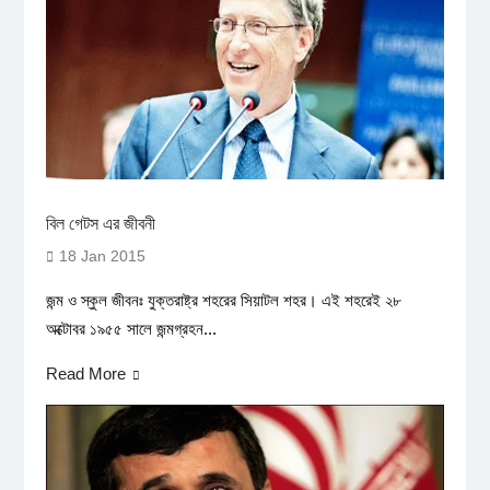
বিল গেটস এর জীবনী
18 Jan 2015
জন্ম ও স্কুল জীবনঃ যুক্তরাষ্ট্র শহরের সিয়াটল শহর। এই শহরেই ২৮
অক্টোবর ১৯৫৫ সালে জন্মগ্রহন...
Read More