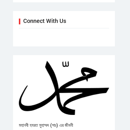
Connect With Us
মহানবী হযরত মুহাম্মদ (সাঃ) এর জীবনী