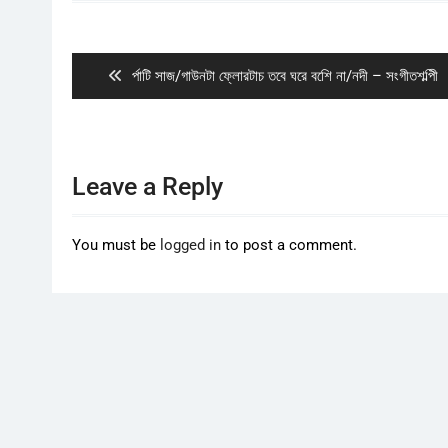
Post
navigation
Previous
র্পাটি সাজ/গাউনটা ফ্লোরটাচ তবে ঘরে বশেি না/নদী – সংগীতশল্পিী
post:
Leave a Reply
You must be
logged in
to post a comment.