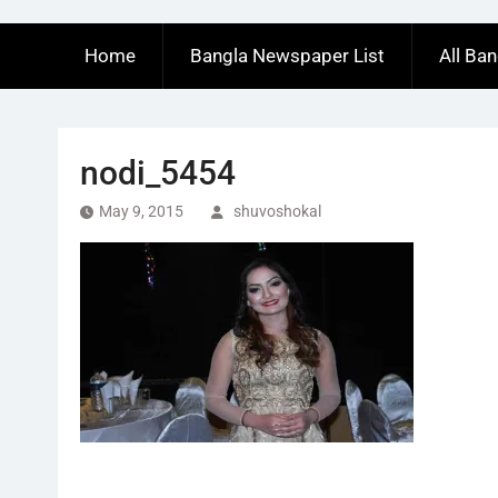
Home
Bangla Newspaper List
All Ba
nodi_5454
May 9, 2015
shuvoshokal