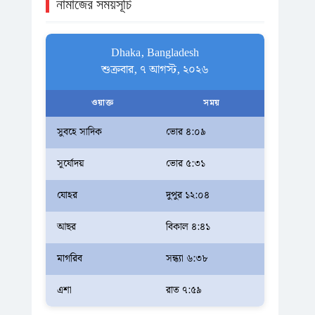
নামাজের সময়সূচি
Dhaka, Bangladesh
শুক্রবার, ৭ আগস্ট, ২০২৬
ওয়াক্ত
সময়
সুবহে সাদিক
ভোর ৪:০৯
সূর্যোদয়
ভোর ৫:৩১
যোহর
দুপুর ১২:০৪
আছর
বিকাল ৪:৪১
মাগরিব
সন্ধ্যা ৬:৩৮
এশা
রাত ৭:৫৯