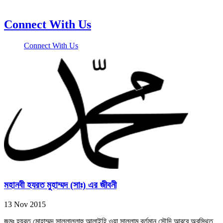
Connect With Us
Connect With Us
মহানবী হযরত মুহাম্মদ (সাঃ) এর জীবনী
13 Nov 2015
জন্মঃ হযরত মোহাম্মদ সাল্লাল্লাহু আলাইহি ওয়া সাল্লাম বর্তমান সৌদি আরবে অবস্থিত