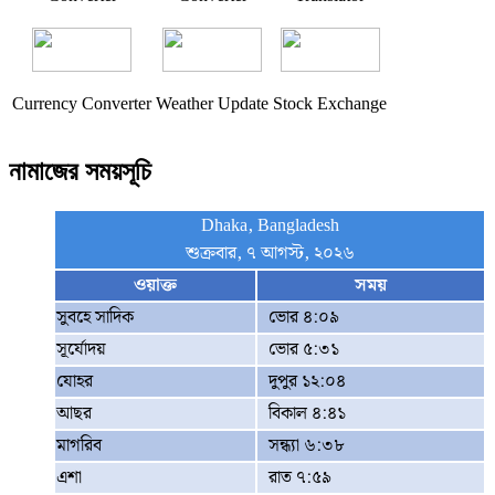
Currency Converter
Weather Update
Stock Exchange
নামাজের সময়সূচি
Dhaka, Bangladesh
শুক্রবার, ৭ আগস্ট, ২০২৬
ওয়াক্ত
সময়
সুবহে সাদিক
ভোর ৪:০৯
সূর্যোদয়
ভোর ৫:৩১
যোহর
দুপুর ১২:০৪
আছর
বিকাল ৪:৪১
মাগরিব
সন্ধ্যা ৬:৩৮
এশা
রাত ৭:৫৯