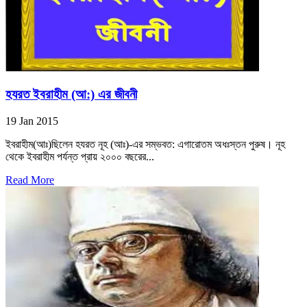
হযরত ইবরাহীম (আ:) এর জীবনী
19 Jan 2015
ইবরাহীম(আঃ)ছিলেন হযরত নূহ (আঃ)-এর সম্ভবত: এগারোতম অধঃস্তন পুরুষ। নূহ
থেকে ইবরাহীম পর্যন্ত প্রায় ২০০০ বছরের...
Read More