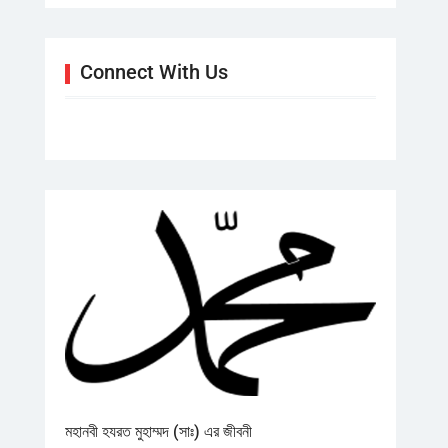
Connect With Us
মহানবী হযরত মুহাম্মদ (সাঃ) এর জীবনী