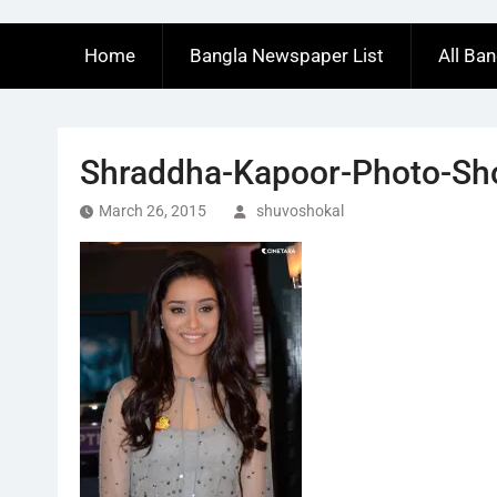
Home
Bangla Newspaper List
All Ba
Shraddha-Kapoor-Photo-Shoo
March 26, 2015
shuvoshokal