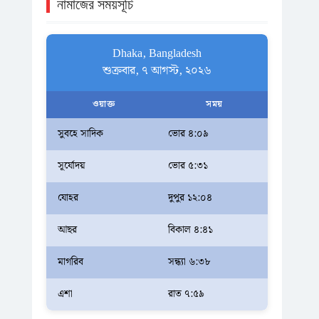
নামাজের সময়সূচি
Dhaka, Bangladesh
শুক্রবার, ৭ আগস্ট, ২০২৬
ওয়াক্ত
সময়
সুবহে সাদিক
ভোর ৪:০৯
সূর্যোদয়
ভোর ৫:৩১
যোহর
দুপুর ১২:০৪
আছর
বিকাল ৪:৪১
মাগরিব
সন্ধ্যা ৬:৩৮
এশা
রাত ৭:৫৯