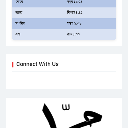
যোহর
দুপুর ১২:০৪
আছর
বিকাল ৪:৪১
মাগরিব
সন্ধ্যা ৬:৩৮
এশা
রাত ৮:০০
Connect With Us