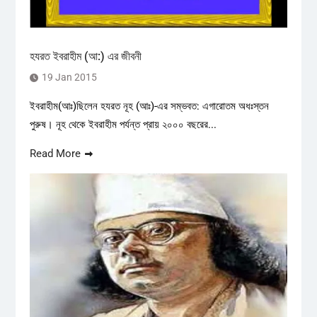
হযরত ইবরাহীম (আ:) এর জীবনী
19 Jan 2015
ইবরাহীম(আঃ)ছিলেন হযরত নূহ (আঃ)-এর সম্ভবত: এগারোতম অধঃস্তন
পুরুষ। নূহ থেকে ইবরাহীম পর্যন্ত প্রায় ২০০০ বছরের...
Read More