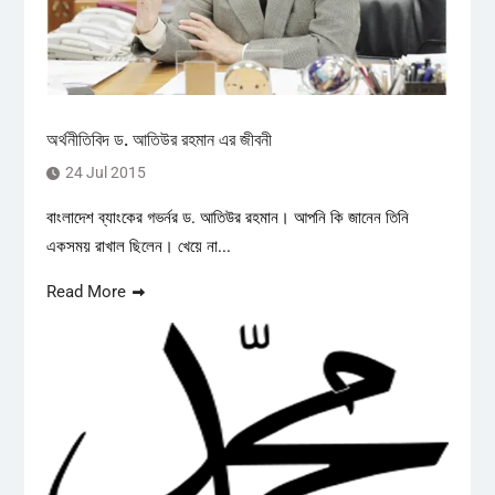
অর্থনীতিবিদ ড. আতিউর রহমান এর জীবনী
24 Jul 2015
বাংলাদেশ ব্যাংকের গভর্নর ড. আতিউর রহমান। আপনি কি জানেন তিনি
একসময় রাখাল ছিলেন। খেয়ে না...
Read More