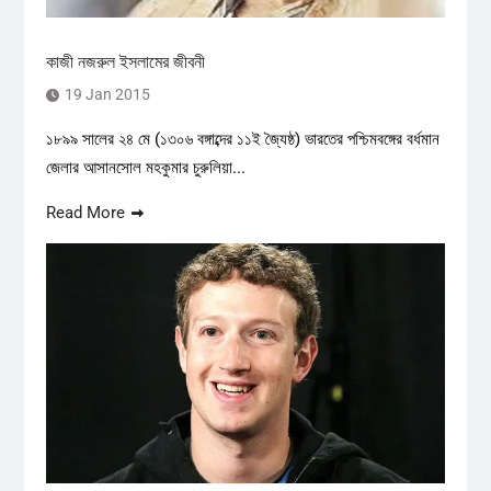
কাজী নজরুল ইসলামের জীবনী
19 Jan 2015
১৮৯৯ সালের ২৪ মে (১৩০৬ বঙ্গাব্দের ১১ই জ্যৈষ্ঠ) ভারতের পশ্চিমবঙ্গের বর্ধমান
জেলার আসানসোল মহকুমার চুরুলিয়া...
Read More