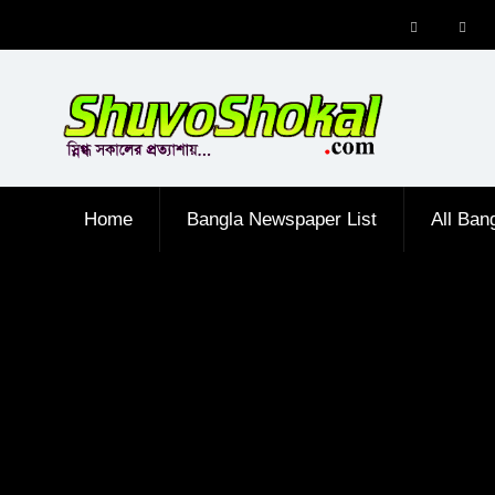
Skip
to
Menu
Men
content
Item
Item
Home
Bangla Newspaper List
All Ban