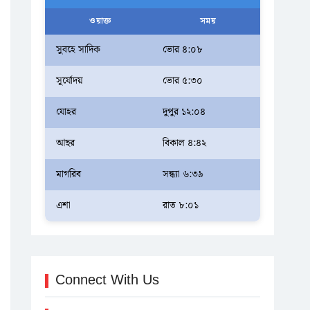
ওয়াক্ত
সময়
সুবহে সাদিক
ভোর ৪:০৮
সূর্যোদয়
ভোর ৫:৩০
যোহর
দুপুর ১২:০৪
আছর
বিকাল ৪:৪২
মাগরিব
সন্ধ্যা ৬:৩৯
এশা
রাত ৮:০১
Connect With Us