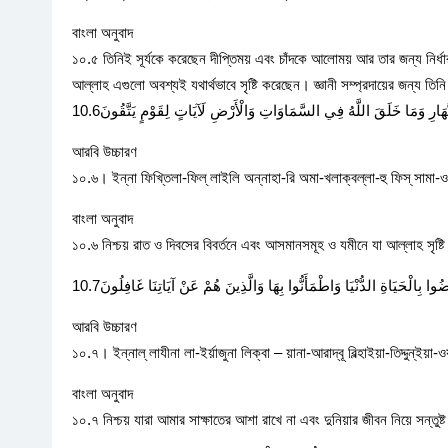
বাংলা অনুবাদ
১০.৫ তিনিই সূর্যকে করেছেন দীপ্তিময় এবং চাঁদকে আলোময় আর তার জন্য নির্
আল্লাহ এগুলো অবশ্যই যথার্থভাবে সৃষ্টি করেছেন। জ্ঞানী সম্প্রদায়ের জন্য তিন
هَارِ وَمَا خَلَقَ اللَّهُ فِي السَّمَاوَاتِ وَالْأَرْضِ لَآيَاتٍ لِقَوْمٍ يَتَّقُونَ10.6
আরবি উচ্চারণ
১০.৬। ইন্না ফিখ্তিলা-ফিল্ লাইলি অন্নাহা-রি অমা-খলাক্বল্লা-হু ফিস্ সামা-ও
বাংলা অনুবাদ
১০.৬ নিশ্চয় রাত ও দিবসের বিবর্তনে এবং আসমানসমূহ ও যমীনে যা আল্লাহ সৃষ্ট
ُوا بِالْحَيَاةِ الدُّنْيَا وَاطْمَأَنُّوا بِهَا وَالَّذِينَ هُمْ عَنْ آيَاتِنَا غَافِلُونَ10.7
আরবি উচ্চারণ
১০.৭। ইন্নাল্ লাযীনা লা-ইর্য়াজুনা লিক্বা – য়ানা-আরাদ্বূ বিল্হাইয়া-তিদ্দুন্ইয়
বাংলা অনুবাদ
১০.৭ নিশ্চয় যারা আমার সাক্ষাতের আশা রাখে না এবং দুনিয়ার জীবন নিয়ে সন্তু