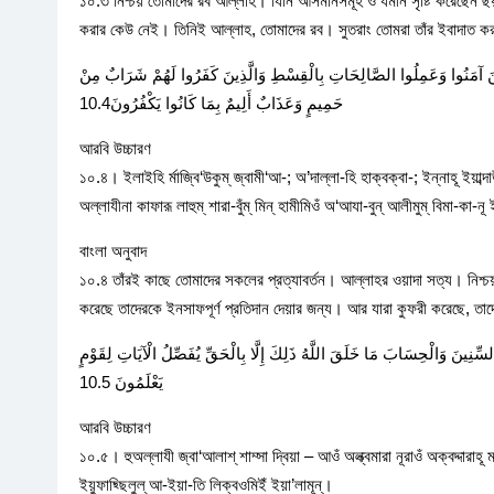
১০.৩ নিশ্চয় তোমাদের রব আল্লাহ। যিনি আসমানসমূহ ও যমীন সৃষ্টি করেছেন 
করার কেউ নেই। তিনিই আল্লাহ, তোমাদের রব। সুতরাং তোমরা তাঁর ইবাদাত 
 الَّذِينَ آمَنُوا وَعَمِلُوا الصَّالِحَاتِ بِالْقِسْطِ وَالَّذِينَ كَفَرُوا لَهُمْ شَرَابٌ مِنْ
حَمِيمٍ وَعَذَابٌ أَلِيمٌ بِمَا كَانُوا يَكْفُرُونَ10.4
আরবি উচ্চারণ
১০.৪। ইলাইহি র্মাজ্বি‘উকুম্ জ্বামী‘আ-; অ’দাল্লা-হি হাক্বক্বা-; ইন্নাহূ ইয়াব্দাউল
অল্লাযীনা কাফারূ লাহুম্ শারা-বুঁম্ মিন্ হামীমিওঁ অ‘আযা-বুন্ আলীমুম্ বিমা-কা-নূ 
বাংলা অনুবাদ
১০.৪ তাঁরই কাছে তোমাদের সকলের প্রত্যাবর্তন। আল্লাহর ওয়াদা সত্য। নিশ্চয়
করেছে তাদেরকে ইনসাফপূর্ণ প্রতিদান দেয়ার জন্য। আর যারা কুফরী করেছে, ত
سِّنِينَ وَالْحِسَابَ مَا خَلَقَ اللَّهُ ذَلِكَ إِلَّا بِالْحَقِّ يُفَصِّلُ الْآيَاتِ لِقَوْمٍ
يَعْلَمُونَ 10.5
আরবি উচ্চারণ
১০.৫। হুঅল্লাযী জ্বা‘আলাশ্ শাম্সা দ্বিয়া – আওঁ অল্ক্বমারা নূরাওঁ অক্বদ্দারাহূ 
ইয়ুফাছ্ছিলুল্ আ-ইয়া-তি লিক্বওমিইঁ ইয়া’লামূন্।