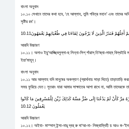
বাংলা অনুবাদ
১০.১০ সেখানে তাদের কথা হবে, ‘হে আল্লাহ, তুমি পবিত্র মহান’ এবং তাদের 
সৃষ্টির রব’।
ْ أَجَلُهُمْ فَنَذَرُ الَّذِينَ لَا يَرْجُونَ لِقَاءَنَا فِي طُغْيَانِهِمْ يَعْمَهُونَ10.11
আরবি উচ্চারণ
১০.১১। অলাও ইয়ু‘আজ্জ্বিলুল্লা-হু লিন্না-সিশ্ র্শারাস্ তি’জ্বা-লাহুম্ বিল্খইরি ল
ইয়া’মাহূন্।
বাংলা অনুবাদ
১০.১১ আর আল্লাহ যদি মানুষের অকল্যাণ (প্রার্থনায় সাড়া দিতে) তাড়াতাড়ি করত
সময় ফুরিয়ে যেত। সুতরাং যারা আমার সাক্ষাতের আশা রাখে না, আমি তাদেরকে ত
رَّهُ مَرَّ كَأَنْ لَمْ يَدْعُنَا إِلَى ضُرٍّ مَسَّهُ كَذَلِكَ زُيِّنَ لِلْمُسْرِفِينَ مَا كَانُوا
يَعْمَلُونَ 10.12
আরবি উচ্চারণ
১০.১২। অইযা- মাস্সাল্ ইন্সা-নাদ্ব্ দ্বর্ রু দা‘আ-না- লিজ্বাম্বিহী য় আও ক-‘ইদান্ আ