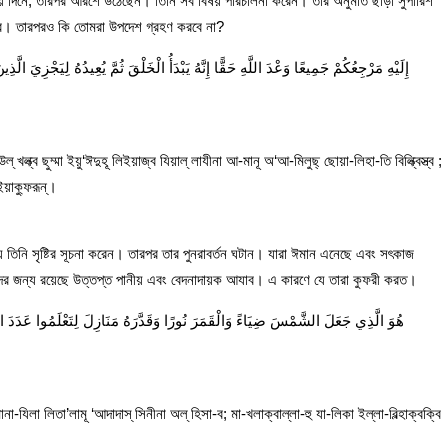
ছয় দিনে, তারপর আরশে উঠেছেন। তিনি সব বিষয় পরিচালনা করেন। তার অনুমতি ছাড়া সুপারিশ
কর। তারপরও কি তোমরা উপদেশ গ্রহণ করবে না?
إِلَيْهِ مَرْجِعُكُمْ جَمِيعًا وَعْدَ اللَّهِ حَقًّا إِنَّهُ يَبْدَأُ الْخَلْقَ ثُمَّ يُعِيدُهُ لِيَجْزِيَ
্ খল্ক্ব ছুম্মা ইয়ু‘ঈদুহূ লিইয়াজ্ব যিয়াল্ লাযীনা আ-মানূ অ‘আ-মিলুছ্ ছোয়া-লিহা-তি বিল্ক্বিস্ত্ব ;
ইয়াক্ফুরূন্।
 তিনি সৃষ্টির সূচনা করেন। তারপর তার পুনরাবর্তন ঘটান। যারা ঈমান এনেছে এবং সৎকাজ
াদের জন্য রয়েছে উত্তপ্ত পানীয় এবং বেদনাদায়ক আযাব। এ কারণে যে তারা কুফরী করত।
هُوَ الَّذِي جَعَلَ الشَّمْسَ ضِيَاءً وَالْقَمَرَ نُورًا وَقَدَّرَهُ مَنَازِلَ لِتَعْلَمُوا عَدَدَ ال
মানা-যিলা লিতা’লামূ ‘আদাদাস্ সিনীনা অল্ হিসা-ব; মা-খলাক্বাল্লা-হু যা-লিকা ইল্লা-বিল্হাক্বক্বি