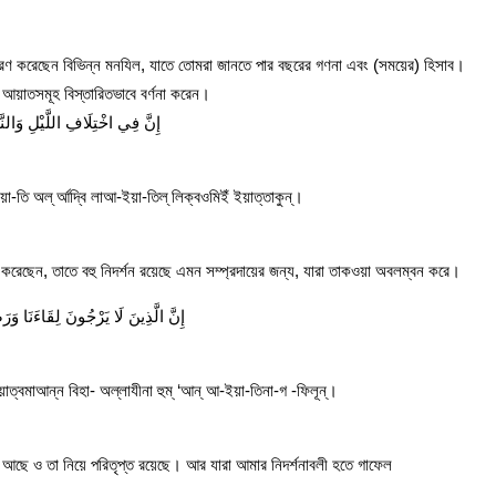
ধারণ করেছেন বিভিন্ন মনযিল, যাতে তোমরা জানতে পার বছরের গণনা এবং (সময়ের) হিসাব।
ি আয়াতসমূহ বিস্তারিতভাবে বর্ণনা করেন।
إِنَّ فِي اخْتِلَافِ اللَّيْلِ وَالنَّ
য়া-তি অল্ র্আদ্বি লাআ-ইয়া-তিল্ লিক্বওমিইঁ ইয়াত্তাকুন্।
ি করেছেন, তাতে বহু নিদর্শন রয়েছে এমন সম্প্রদায়ের জন্য, যারা তাকওয়া অবলম্বন করে।
إِنَّ الَّذِينَ لَا يَرْجُونَ لِقَاءَنَا وَرَض
া-ওয়াত্বমাআন্ন বিহা- অল্লাযীনা হুম্ ‘আন্ আ-ইয়া-তিনা-গ -ফিলূন্।
ষ্ট আছে ও তা নিয়ে পরিতৃপ্ত রয়েছে। আর যারা আমার নিদর্শনাবলী হতে গাফেল