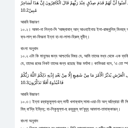
نَ آمَنُوا أَنَّ لَهُمْ قَدَمَ صِدْقٍ عِنْدَ رَبِّهِمْ قَالَ الْكَافِرُونَ إِنَّ هَذَا لَسَاحِرٌ
مُبِينٌ10.2
আরবি উচ্চারণ
১০.২। আকা-না লিন্না-সি ‘আজ্বাবান্ আন্ আওহাইনায় ইলা-রাজ্বুলিম্ মিনহুম্ আন্ আন
ক্ব-লাল্ কা-ফিরূনা ইন্না হা-যা-লাসা-হিরুম্ মুবীন্।
বাংলা অনুবাদ
১০.২ এটা কি মানুষের জন্য আশ্চর্যের বিষয় যে, আমি তাদের মধ্য থেকে এক ব্যক
যে, তাদের রবের নিকট তাদের জন্য রয়েছে উচ্চ মর্যাদা। কাফিররা বলে, ‘এ তো স্প
عَرْشِ يُدَبِّرُ الْأَمْرَ مَا مِنْ شَفِيعٍ إِلَّا مِنْ بَعْدِ إِذْنِهِ ذَلِكُمُ اللَّهُ رَبُّكُمْ
فَاعْبُدُوهُ أَفَلَا تَذَكَّرُونَ10.3
আরবি উচ্চারণ
১০.৩। ইন্না রব্বাকুমুল্লা-হুল্ লাযী খলাক্বাস্ সামা-ওয়া-তি অল্ র্আদ্বোয়া ফী সিত্
মিম্ বা’দ্বি ইয্নিহ্; যা-লিকুমুল্লা-হু রব্বুকুম্ ফা’বুদূহ্ আফালা-তাযাক্কারূন্।
বাংলা অনুবাদ