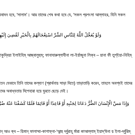
অভিবাদন হবে, ‘সালাম’। আর তাদের শেষ কথা হবে যে, ‘সকল প্রশংসা আল্লাহর, যিনি সকল
وَلَوْ يُعَجِّلُ اللَّهُ لِلنَّاسِ الشَّرَّ اسْتِعْجَالَهُمْ بِالْخَيْرِ لَقُضِيَ إِلَيْهِم
াকুদ্বিয়া ইলাইহিম্ আজ্বালুহুম্; ফানাযারুল্লাযীনা লা-ইর্য়াজুনা লিক্ব – য়ানা ফী তুগ্ইয়া-নিহিম্
েন যেভাবে তিনি তাদের কল্যাণ (প্রার্থনায় সাড়া দিতে) তাড়াতাড়ি করেন, তাহলে অবশ্যই তাদের
াদের অবাধ্যতায় দিশেহারা হয়ে ঘুরতে ছেড়ে দেই।
وَإِذَا مَسَّ الْإِنْسَانَ الضُّرُّ دَعَانَا لِجَنْبِهِ أَوْ قَاعِدًا أَوْ قَائِمًا فَلَمَّا كَشَفْنَا عَنْهُ ضُ
ও ক্ব – য়িমান্ ফালাম্মা-কাশাফ্না-‘আন্হু র্দ্বুরাহূ র্মারা কাআল্লাম্ ইয়াদ্‘উনা য় ইলা-র্দ্বুরিম্