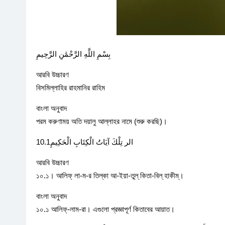
بِسْمِ اللَّهِ الرَّحْمَٰنِ الرَّحِيمِ
আরবি উচ্চারণ
বিসমিল্লাহির রাহমানির রাহিম
বাংলা অনুবাদ
পরম করুণাময় অতি দয়ালু আল্লাহর নামে (শুরু করছি)।
الر تِلْكَ آيَاتُ الْكِتَابِ الْحَكِيمِ10.1
আরবি উচ্চারণ
১০.১। আলিফ্ লা-ম-র তিল্কা আ-ইয়া-তুল্ কিতা-বিল্ হাকীম্।
বাংলা অনুবাদ
১০.১ আলিফ্-লাম-রা। এগুলো প্রজ্ঞাপূর্ণ কিতাবের আয়াত।