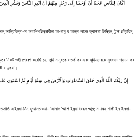
أَكَانَ لِلنَّاسِ عَجَبًا أَنْ أَوْحَيْنَا إِلَى رَجُلٍ مِنْهُمْ أَنْ أَنْذِرِ النَّاسَ وَبَشِّرِ الَّذِي
্যিরিন্না-সা অবাশ্শিরিল্লাযীনা আ-মানূ য় আন্না লাহুম ক্বাদামা ছিদ্ক্বিন্ ‘ইন্দা রব্বিহিম্;
্তির নিকট ওহী প্রেরণ করেছি যে, তুমি মানুষকে সতর্ক কর এবং মুমিনদেরকে সুসংবাদ প্রদান কর
ষ্ট যাদুকর’।
إِنَّ رَبَّكُمُ اللَّهُ الَّذِي خَلَقَ السَّمَاوَاتِ وَالْأَرْضَ فِي سِتَّةِ أَيَّامٍ ثُمَّ اسْتَوَى عَلَى الْ
তাতি আইয়্যা-মিন্ ছুম্মাস্তাওয়া- ‘আলাল্ ‘র্আশি ইয়ুদাব্বিরূল্ আম্র্; মা-মিন্ শাফী‘ইন্ ইল্লা-