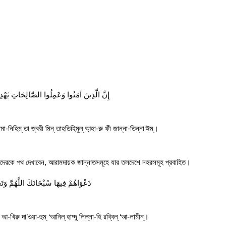
إِنَّ الَّذِينَ آمَنُوا وَعَمِلُوا الصَّالِحَاتِ يَهْدِيهِ
া-নিহিম্ তা জ্বরী মিন্ তাহতিহিমুল্ আন্হা-রু ফী জান্না-তিন্না‘ঈম্।
দেরকে পথ দেখাবেন, আরামদায়ক জান্নাতসমূহে যার তলদেশে নহরসমূহ প্রবাহিত।
دَعْوَاهُمْ فِيهَا سُبْحَانَكَ اللَّهُمَّ وَتَحِي
 আ-খিরু দা’ওয়া-হুম্ ‘আনিল্ হাম্দু লিল্লা-হি রব্বিল্ ‘আ-লামীন্।