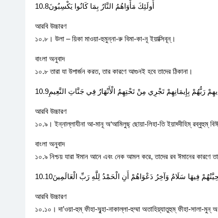
أُولَئِكَ مَأْوَاهُمُ النَّارُ بِمَا كَانُوا يَكْسِبُونَ10.8
আরবি উচ্চারণ
১০.৮। উলা – য়িকা মাওয়া-হুমুন্না-রু বিমা-কা-নূ ইয়াক্সিবূন্।
বাংলা অনুবাদ
১০.৮ তারা যা উপার্জন করত, তার কারণে আগুনই হবে তাদের ঠিকানা।
مْ رَبُّهُمْ بِإِيمَانِهِمْ تَجْرِي مِنْ تَحْتِهِمُ الْأَنْهَارُ فِي جَنَّاتِ النَّعِيمِ10.9
আরবি উচ্চারণ
১০.৯। ইন্নাল্লাযীনা আ-মানূ অ‘আমিলুছ্ ছোয়া-লিহা-তি ইয়াহ্দীহিম্ রব্বুহুম্ বিঈম
বাংলা অনুবাদ
১০.৯ নিশ্চয় যারা ঈমান আনে এবং নেক আমল করে, তাদের রব ঈমানের কারণে তা
َّتُهُمْ فِيهَا سَلَامٌ وَآخِرُ دَعْوَاهُمْ أَنِ الْحَمْدُ لِلَّهِ رَبِّ الْعَالَمِينَ10.10
আরবি উচ্চারণ
১০.১০। দা’ওয়া-হুম্ ফীহা-সুব্হা-নাকাল্লা-হুম্মা অতাহিয়্যাতুহুম্ ফীহা-সালা-মুন্ অ