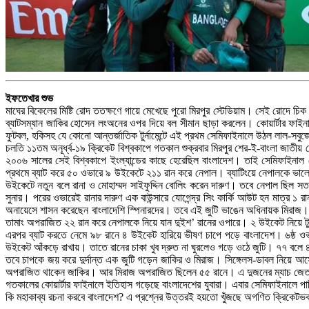
ইফতেখার শুভ
মাঘের বিকেলের মিষ্টি রোদ ততক্ষণে গায়ে মেখেছে পুরো মিরপুর স্টেডিয়াম। সেই রোদে চি
ব্যাটসম্যান জাকির হোসেন লংঅনের ওপর দিয়ে বল সীমান ছাড়া করলেন। কোয়ার্টার ফাইন
ফুটবল, হকিসহ যে কোনো আন্তর্জাতিক টুর্নামেন্টে এই প্রথম সেমিফাইনালে উঠল লাল-সবু
চলতি ১১তম অনূর্ধ্ব-১৯ ক্রিকেট বিশ্বকাপে গতকাল শুক্রবার মিরপুর শের-ই-বাংলা জাতী
২০০৬ সালের সেই বিশ্বকাপে ইংল্যান্ডের কাছে হেরেছিল বাংলাদেশ। তাই সেমিফাইনাল 
প্রথমে ব্যাট করে ৫০ ওভারে ৯ উইকেটে ২১১ রান করে নেপাল। ব্যাটিংয়ে নেপালকে ভাল
উইকেটে নতুন বলে রানা ও মোহাম্মদ সাইফুদ্দিন বোলিং করেন দারুণ। তবে নেপাল ছিল সতর
সুনার। পরের ওভারেই রানার দারুণ এক বাউন্সারে যোগেন্দ্র সিং কার্কি আউট হন মাত
অনায়েসে শাসন করেছেন বাংলাদেশি স্পিনারদের। তবে এই জুটি ভাঙেন অধিনায়ক মিরাজ।
তামাং অপরাজিত ২২ রান করে নেপালকে নিয়ে যান দুইশ’ রানের ওপারে। ২ উইকেট নিয়ে টুর
এরপর ব্যাট করতে নেমে ৯৮ রানে ৪ উইকেট হারিয়ে ভীষণ চাপে পড়ে বাংলাদেশ। ৬ষ্ঠ 
উইকেট আঁকড়ে রাখায়। তাতে রানের চাকা খুব দ্রুত না ঘুরলেও গড়ে ওঠে জুটি। ৭৭ বলে ৪৬
তবে চাপকে জয় করে দুর্দান্ত এক জুটি গড়েন জাকির ও মিরাজ। সিঙ্গেলস-ডাবল নিয়ে আস
অপরাজিত থাকেন জাকির। আর মিরাজ অপরাজিত ছিলেন ৫৫ রানে। এ দুজনের ম্যাচ জেতান
গতকালের কোয়ার্টার ফাইনালে ইতিহাস গড়েছে বাংলাদেশের যুবারা। এবার সেমিফাইনালে 
কি মহাকাব্য রচনা করবে বাংলাদেশ? এ প্রশ্নের উত্তরই হয়তো খুঁজছে অগণিত ক্রিকেট