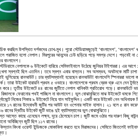
ক চিক করছিল উপস্থিত দর্শকদের চোখ-মুখ। পুরো স্টেডিয়ামজুড়েই ‘বাংলাদেশ’, ‘বাংলাদেশ’ 
ালে পরাজিত হলো নেপাল। মিরপুরের আনন্দের ঢেউ ছড়িয়ে পড়ে সমগ্র দেশে। পড়বেই না কে
জের বাংলাদেশ।
য় স্টেডিয়ামে নেপালকে ৬ উইকেটে হারিয়ে সেমিফাইনালে উঠেছে জুনিয়র টাইগাররা। এর আগে 
খেলা স্বপ্নই ছিল এতদিন। তবে স্বপ্ন এবার বাস্তব। সব অসম্ভব, অঘটনকে মাটি চাপা 
োই ভুগিয়েছে রানআউট। চার ব্যাটসম্যানই হয়েছেন রানআউট! বাংলাদেশি স্পিনাররা ভালো ক
্ক। তারা উইকেট হারায়নি প্রথম ৫ ওভারে। বাংলাদেশকে প্রথম ব্রেক থ্রু এনে দেন টুর্নাম
্র ১ রান করে। তৃতীয় উইকেটে ৪৪ রানের জুটিতে নেপাল খানিকটা প্রতিরোধ গড়ে। রানআউট
 রিজালকে ফেরানোর পথই পাচ্ছিল না বাংলাদেশ। ভুল বোঝাবুঝিতে মাঝ উইকেটে থমকে গিয়
্নামেন্টে নিজের শিকার ৯ উইকেটে নিয়ে যান সাইফুদ্দিন। একটি করে উইকেট নেন অধিনায়ক
ওভারে ১৭ রানের উদ্বোধনী জুটির পর আউট হন ওপেনার সাইফ হাসান। ২১ বলে ৫ রান করে
 রানের দ্বিতীয় উইকেট জুটি ভাঙে দুই ব্যাটসম্যানের ভুল বোঝাবুঝিতে।
্তে আস্তে কাছে এনেছেন লক্ষ্য, দূরে ঠেলেছেন চাপ। জুটি জমে ওঠার পর দারুণ কিছু বা
ো অবিচ্ছিন্ন জুটি ছিল ১১৭ রানের।
পাকিস্তান কিংবা ওয়েস্ট ইন্ডিজকে মোকাবিলা করতে হবে মিরাজদের। সেমিতে জিতলেই ফা
ভক্ত।