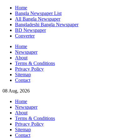
Skip
Home
to
Bangla Newspaper List
content
All Bangla Newspaper
Bangladeshi Bangla Newspaper
BD Newspaper
Converter
Home
Newspaper
About
Terms & Conditions
Privacy Policy
Sitemap
Contact
08 Aug, 2026
Home
Newspaper
About
Terms & Conditions
Privacy Policy
Sitemap
Contact