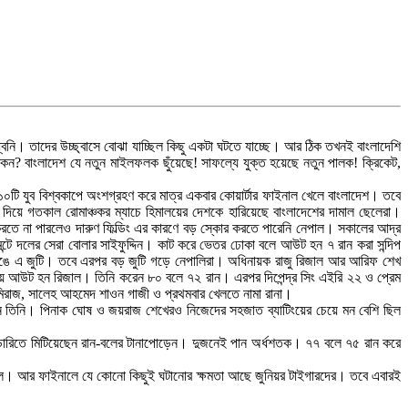
ধ্বনি। তাদের উচ্ছ্বাসে বোঝা যাচ্ছিল কিছু একটা ঘটতে যাচ্ছে। আর ঠিক তখনই বাংলাদেশি
ন? বাংলাদেশ যে নতুন মাইলফলক ছুঁয়েছে! সাফল্যে যুক্ত হয়েছে নতুন পালক! ক্রিকেট,
১০টি যুব বিশ্বকাপে অংশগ্রহণ করে মাত্র একবার কোয়ার্টার ফাইনাল খেলে বাংলাদেশ। তবে
দিয়ে গতকাল রোমাঞ্চকর ম্যাচে হিমালয়ের দেশকে হারিয়েছে বাংলাদেশের দামাল ছেলেরা।
রতে না পারলেও দারুণ ফিল্ডিং এর কারণে বড় স্কোর করতে পারেনি নেপাল। সকালের আদ্র
েন্টে দলের সেরা বোলার সাইফুদ্দিন। কাট করে ভেতর ঢোকা বলে আউট হন ৭ রান করা সন্দিপ
ে ভাঙে এ জুটি। তবে এরপর বড় জুটি গড়ে নেপালিরা। অধিনায়ক রাজু রিজাল আর আরিফ শেখ
ে আউট হন রিজাল। তিনি করেন ৮০ বলে ৭২ রান। এরপর দিপেন্দ্র সিং এইরি ২২ ও প্রেম
 মিরাজ, সালেহ আহমেদ শাওন গাজী ও প্রথমবার খেলতে নামা রানা।
ন তিনি। পিনাক ঘোষ ও জয়রাজ শেখেরও নিজেদের সহজাত ব্যাটিংয়ের চেয়ে মন বেশি ছিল
উন্ডারিতে মিটিয়েছেন রান-বলের টানাপোড়েন। দুজনেই পান অর্ধশতক। ৭৭ বলে ৭৫ রান করে
ইনাল। আর ফাইনালে যে কোনো কিছুই ঘটানোর ক্ষমতা আছে জুনিয়র টাইগারদের। তবে এবারই