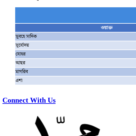
ওয়াক্ত
সুবহে সাদিক
সূর্যোদয়
যোহর
আছর
মাগরিব
এশা
Connect With Us