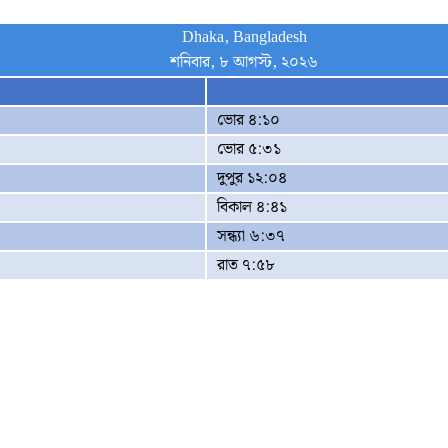
Dhaka, Bangladesh
শনিবার, ৮ আগস্ট, ২০২৬
ভোর ৪:১০
ভোর ৫:৩১
দুপুর ১২:০৪
বিকাল ৪:৪১
সন্ধ্যা ৬:৩৭
রাত ৭:৫৮