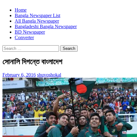
Home
Bangla Newspaper List
All Bangla Newspaper
Bangladeshi Bangla Newspaper
BD Newspaper
Converter
Search
for:
সোনালি দিগন্তে বাংলাদেশ
February 6, 2016
shuvoshokal