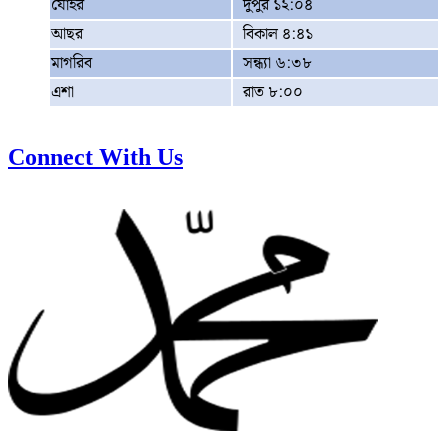
যোহর
দুপুর ১২:০৪
আছর
বিকাল ৪:৪১
মাগরিব
সন্ধ্যা ৬:৩৮
এশা
রাত ৮:০০
Connect With Us