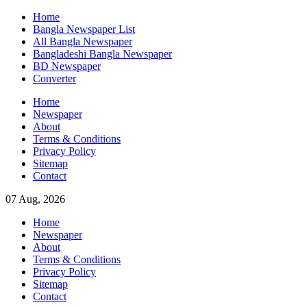
Skip
Home
to
Bangla Newspaper List
content
All Bangla Newspaper
Bangladeshi Bangla Newspaper
BD Newspaper
Converter
Home
Newspaper
About
Terms & Conditions
Privacy Policy
Sitemap
Contact
07 Aug, 2026
Home
Newspaper
About
Terms & Conditions
Privacy Policy
Sitemap
Contact