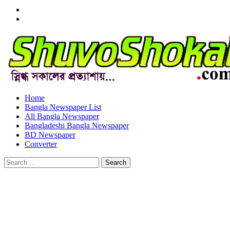
Menu
Item
Menu
Item
Home
Bangla Newspaper List
All Bangla Newspaper
Bangladeshi Bangla Newspaper
BD Newspaper
Converter
Search
for: