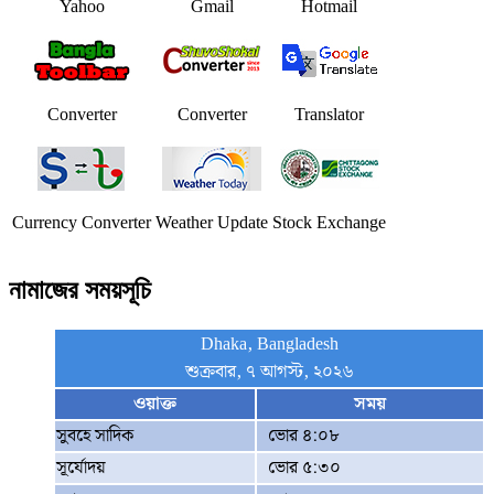
Yahoo
Gmail
Hotmail
Converter
Converter
Translator
Currency Converter
Weather Update
Stock Exchange
নামাজের সময়সূচি
Dhaka, Bangladesh
শুক্রবার, ৭ আগস্ট, ২০২৬
ওয়াক্ত
সময়
সুবহে সাদিক
ভোর ৪:০৮
সূর্যোদয়
ভোর ৫:৩০