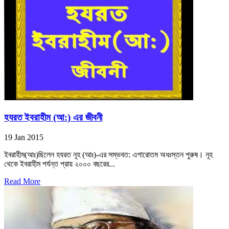
হযরত ইবরাহীম (আ:) এর জীবনী
19 Jan 2015
ইবরাহীম(আঃ)ছিলেন হযরত নূহ (আঃ)-এর সম্ভবত: এগারোতম অধঃস্তন পুরুষ। নূহ
থেকে ইবরাহীম পর্যন্ত প্রায় ২০০০ বছরের...
Read More