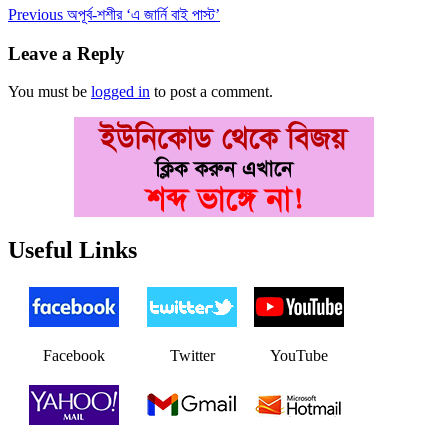
Post
Previous
Previous
অপূর্ব-শশীর ‘এ জার্নি বাই পাস্ট’
post:
navigation
Leave a Reply
You must be
logged in
to post a comment.
Useful Links
Facebook
Twitter
YouTube