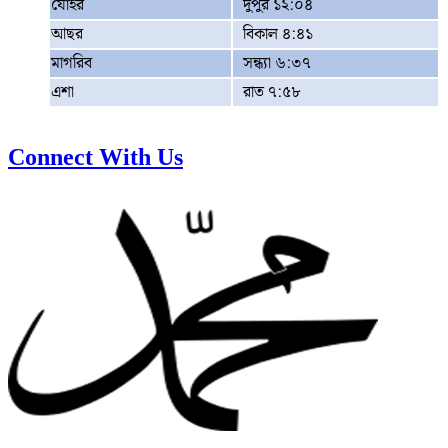
যোহর
দুপুর ১২:০৪
আছর
বিকাল ৪:৪১
মাগরিব
সন্ধ্যা ৬:৩৭
এশা
রাত ৭:৫৮
Connect With Us