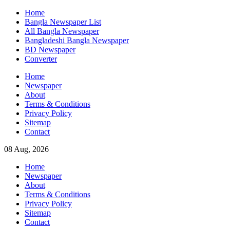
Skip
Home
to
Bangla Newspaper List
content
All Bangla Newspaper
Bangladeshi Bangla Newspaper
BD Newspaper
Converter
Home
Newspaper
About
Terms & Conditions
Privacy Policy
Sitemap
Contact
08 Aug, 2026
Home
Newspaper
About
Terms & Conditions
Privacy Policy
Sitemap
Contact