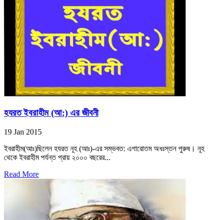
হযরত ইবরাহীম (আ:) এর জীবনী
19 Jan 2015
ইবরাহীম(আঃ)ছিলেন হযরত নূহ (আঃ)-এর সম্ভবত: এগারোতম অধঃস্তন পুরুষ। নূহ
থেকে ইবরাহীম পর্যন্ত প্রায় ২০০০ বছরের...
Read More