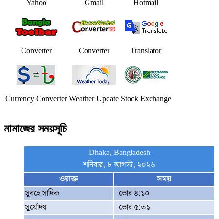
Yahoo
Gmail
Hotmail
Converter
Converter
Translator
Currency Converter
Weather Update
Stock Exchange
নামাজের সময়সূচি
Dhaka, Bangladesh
শনিবার, ৮ আগস্ট, ২০২৬
ওয়াক্ত
সময়
সুবহে সাদিক
ভোর ৪:১০
সূর্যোদয়
ভোর ৫:৩১