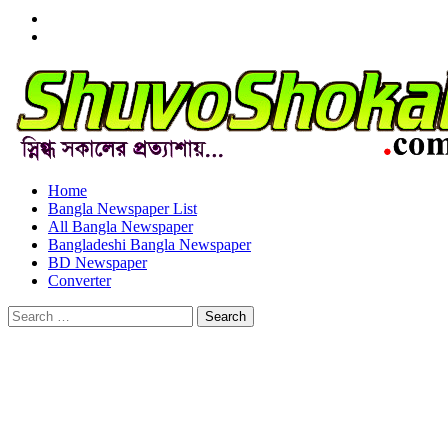
Menu
Item
Menu
Item
Home
Bangla Newspaper List
All Bangla Newspaper
Bangladeshi Bangla Newspaper
BD Newspaper
Converter
Search
for: