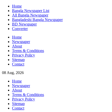
Skip
Home
to
Bangla Newspaper List
content
All Bangla Newspaper
Bangladeshi Bangla Newspaper
BD Newspaper
Converter
Home
Newspaper
About
Terms & Conditions
Privacy Policy
Sitemap
Contact
08 Aug, 2026
Home
Newspaper
About
Terms & Conditions
Privacy Policy
Sitemap
Contact