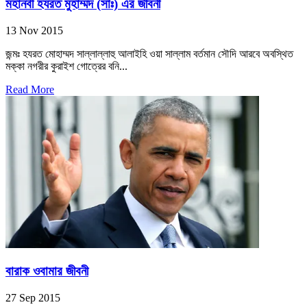
মহানবী হযরত মুহাম্মদ (সাঃ) এর জীবনী
13 Nov 2015
জন্মঃ হযরত মোহাম্মদ সাল্লাল্লাহু আলাইহি ওয়া সাল্লাম বর্তমান সৌদি আরবে অবস্থিত
মক্কা নগরীর কুরাইশ গোত্রের বনি...
Read More
বারাক ওবামার জীবনী
27 Sep 2015