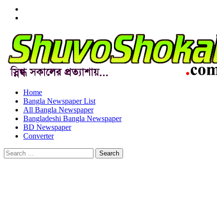
Menu
Item
Menu
Item
Home
Bangla Newspaper List
All Bangla Newspaper
Bangladeshi Bangla Newspaper
BD Newspaper
Converter
Search
for: