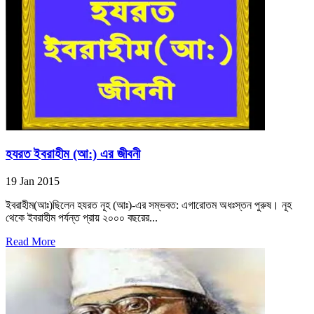
হযরত ইবরাহীম (আ:) এর জীবনী
19 Jan 2015
ইবরাহীম(আঃ)ছিলেন হযরত নূহ (আঃ)-এর সম্ভবত: এগারোতম অধঃস্তন পুরুষ। নূহ
থেকে ইবরাহীম পর্যন্ত প্রায় ২০০০ বছরের...
Read More