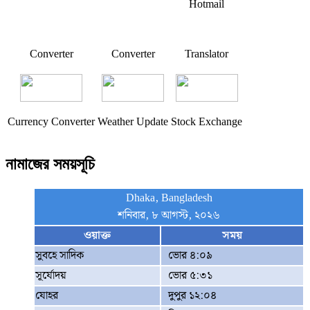
Hotmail
Converter
Converter
Translator
Currency Converter
Weather Update
Stock Exchange
নামাজের সময়সূচি
Dhaka, Bangladesh
শনিবার, ৮ আগস্ট, ২০২৬
ওয়াক্ত
সময়
সুবহে সাদিক
ভোর ৪:০৯
সূর্যোদয়
ভোর ৫:৩১
যোহর
দুপুর ১২:০৪