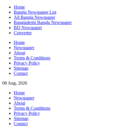
Skip
Home
to
Bangla Newspaper List
content
All Bangla Newspaper
Bangladeshi Bangla Newspaper
BD Newspaper
Converter
Home
Newspaper
About
Terms & Conditions
Privacy Policy
Sitemap
Contact
08 Aug, 2026
Home
Newspaper
About
Terms & Conditions
Privacy Policy
Sitemap
Contact