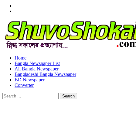
Menu
Item
Menu
Item
Home
Bangla Newspaper List
All Bangla Newspaper
Bangladeshi Bangla Newspaper
BD Newspaper
Converter
Search
for: