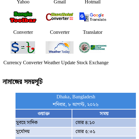
Yahoo
Gmail
Hotmail
Converter
Converter
Translator
Currency Converter
Weather Update
Stock Exchange
নামাজের সময়সূচি
Dhaka, Bangladesh
শনিবার, ৮ আগস্ট, ২০২৬
ওয়াক্ত
সময়
সুবহে সাদিক
ভোর ৪:১০
সূর্যোদয়
ভোর ৫:৩১