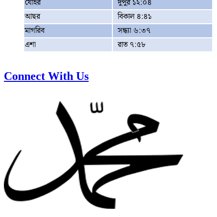
যোহর
দুপুর ১২:০৪
আছর
বিকাল ৪:৪১
মাগরিব
সন্ধ্যা ৬:৩৭
এশা
রাত ৭:৫৮
Connect With Us