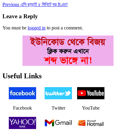
Post
Previous
Previous
এসি ছাড়াই ৫ মিনিটে ঘর ঠাণ্ডা!
post:
navigation
Leave a Reply
You must be
logged in
to post a comment.
Useful Links
Facebook
Twitter
YouTube