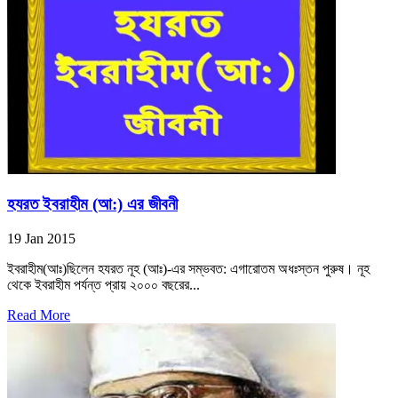
হযরত ইবরাহীম (আ:) এর জীবনী
19 Jan 2015
ইবরাহীম(আঃ)ছিলেন হযরত নূহ (আঃ)-এর সম্ভবত: এগারোতম অধঃস্তন পুরুষ। নূহ
থেকে ইবরাহীম পর্যন্ত প্রায় ২০০০ বছরের...
Read More