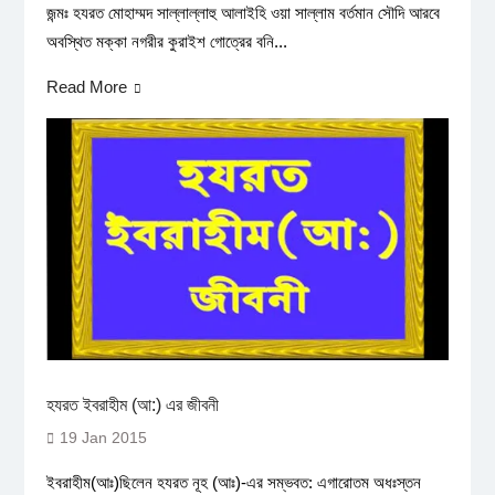
জন্মঃ হযরত মোহাম্মদ সাল্লাল্লাহু আলাইহি ওয়া সাল্লাম বর্তমান সৌদি আরবে
অবস্থিত মক্কা নগরীর কুরাইশ গোত্রের বনি...
Read More
হযরত ইবরাহীম (আ:) এর জীবনী
19 Jan 2015
ইবরাহীম(আঃ)ছিলেন হযরত নূহ (আঃ)-এর সম্ভবত: এগারোতম অধঃস্তন