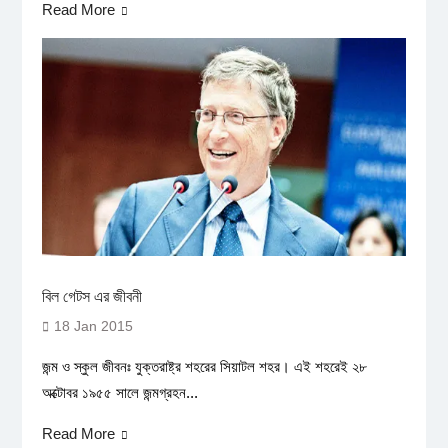
Read More
বিল গেটস এর জীবনী
18 Jan 2015
জন্ম ও স্কুল জীবনঃ যুক্তরাষ্ট্র শহরের সিয়াটল শহর। এই শহরেই ২৮
অক্টোবর ১৯৫৫ সালে জন্মগ্রহন...
Read More