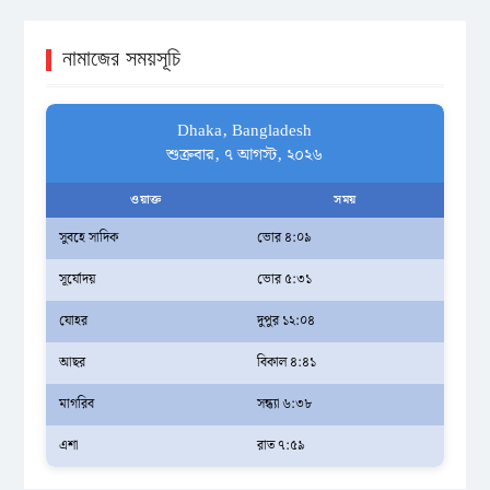
নামাজের সময়সূচি
Dhaka, Bangladesh
শুক্রবার, ৭ আগস্ট, ২০২৬
ওয়াক্ত
সময়
সুবহে সাদিক
ভোর ৪:০৯
সূর্যোদয়
ভোর ৫:৩১
যোহর
দুপুর ১২:০৪
আছর
বিকাল ৪:৪১
মাগরিব
সন্ধ্যা ৬:৩৮
এশা
রাত ৭:৫৯