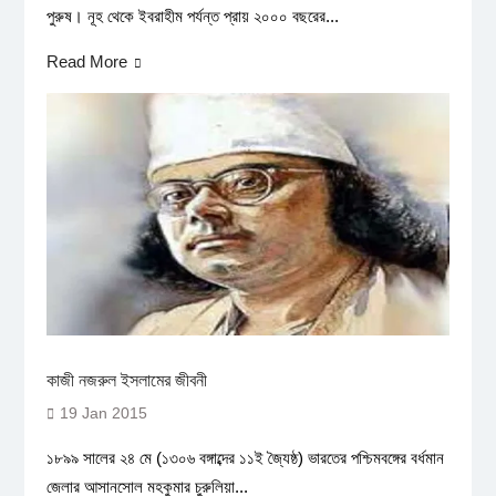
পুরুষ। নূহ থেকে ইবরাহীম পর্যন্ত প্রায় ২০০০ বছরের...
Read More
কাজী নজরুল ইসলামের জীবনী
19 Jan 2015
১৮৯৯ সালের ২৪ মে (১৩০৬ বঙ্গাব্দের ১১ই জ্যৈষ্ঠ) ভারতের পশ্চিমবঙ্গের বর্ধমান
জেলার আসানসোল মহকুমার চুরুলিয়া...