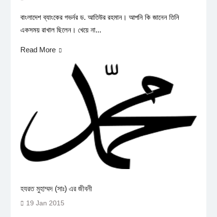
বাংলাদেশ ব্যাংকের গভর্নর ড. আতিউর রহমান। আপনি কি জানেন তিনি
একসময় রাখাল ছিলেন। খেয়ে না...
Read More
হযরত মুহাম্মদ (সাঃ) এর জীবনী
19 Jan 2015