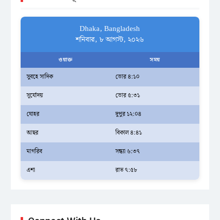
Dhaka, Bangladesh
শনিবার, ৮ আগস্ট, ২০২৬
ওয়াক্ত
সময়
সুবহে সাদিক
ভোর ৪:১০
সূর্যোদয়
ভোর ৫:৩১
যোহর
দুপুর ১২:০৪
আছর
বিকাল ৪:৪১
মাগরিব
সন্ধ্যা ৬:৩৭
এশা
রাত ৭:৫৮