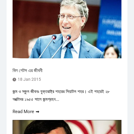
বিল গেটস এর জীবনী
18 Jan 2015
জন্ম ও স্কুল জীবনঃ যুক্তরাষ্ট্র শহরের সিয়াটল শহর। এই শহরেই ২৮
অক্টোবর ১৯৫৫ সালে জন্মগ্রহন...
Read More