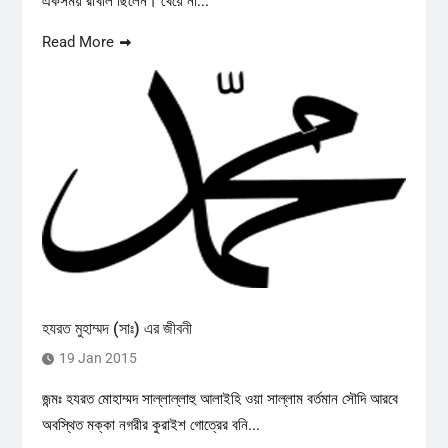
একসময় রাখাল ছিলেন। খেয়ে না...
Read More
হযরত মুহাম্মদ (সাঃ) এর জীবনী
19 Jan 2015
জন্মঃ হযরত মোহাম্মদ সাল্লাল্লাহু আলাইহি ওয়া সাল্লাম বর্তমান সৌদি আরবে
অবস্থিত মক্কা নগরীর কুরাইশ গোত্রের বনি...