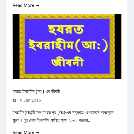
Read More
হযরত ইবরাহীম (আ:) এর জীবনী
19 Jan 2015
ইবরাহীম(আঃ)ছিলেন হযরত নূহ (আঃ)-এর সম্ভবত: এগারোতম অধঃস্তন
পুরুষ। নূহ থেকে ইবরাহীম পর্যন্ত প্রায় ২০০০ বছরের...
Read More