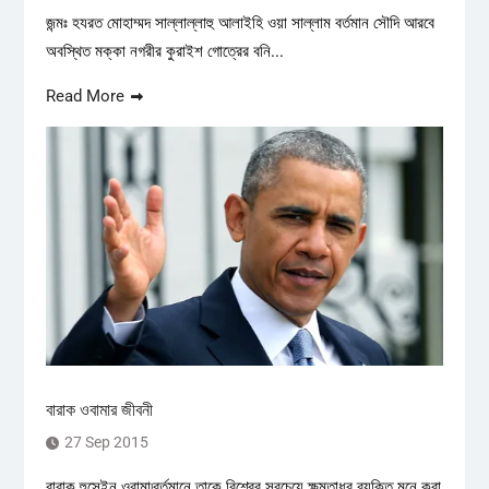
জন্মঃ হযরত মোহাম্মদ সাল্লাল্লাহু আলাইহি ওয়া সাল্লাম বর্তমান সৌদি আরবে
অবস্থিত মক্কা নগরীর কুরাইশ গোত্রের বনি...
Read More
বারাক ওবামার জীবনী
27 Sep 2015
বারাক হুসেইন ওবামা৷বর্তমানে তাকে বিশ্বের সবচেয়ে ক্ষমতাধর ব্যক্তি মনে করা