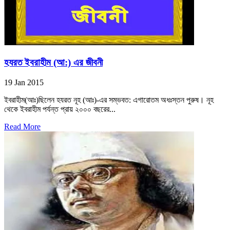
হযরত ইবরাহীম (আ:) এর জীবনী
19 Jan 2015
ইবরাহীম(আঃ)ছিলেন হযরত নূহ (আঃ)-এর সম্ভবত: এগারোতম অধঃস্তন পুরুষ। নূহ
থেকে ইবরাহীম পর্যন্ত প্রায় ২০০০ বছরের...
Read More