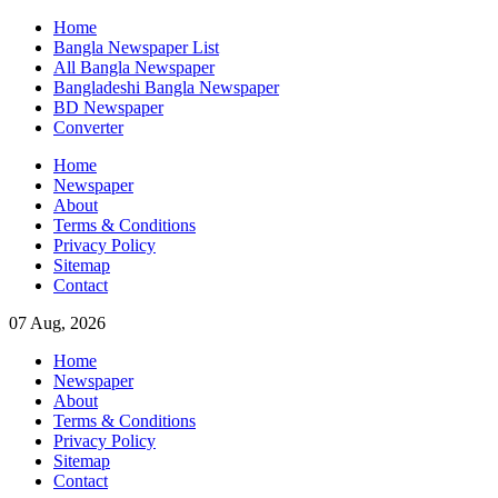
Skip
Home
to
Bangla Newspaper List
content
All Bangla Newspaper
Bangladeshi Bangla Newspaper
BD Newspaper
Converter
Home
Newspaper
About
Terms & Conditions
Privacy Policy
Sitemap
Contact
07 Aug, 2026
Home
Newspaper
About
Terms & Conditions
Privacy Policy
Sitemap
Contact