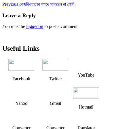
Post
Previous
Previous
কেজরিওয়ালের শপথে থাকছেন না মোদি
post:
navigation
Leave a Reply
You must be
logged in
to post a comment.
Useful Links
YouTube
Facebook
Twitter
Yahoo
Gmail
Hotmail
Converter
Converter
Translator