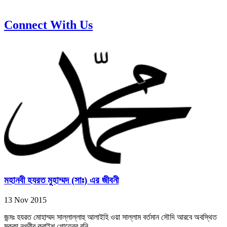
Connect With Us
মহানবী হযরত মুহাম্মদ (সাঃ) এর জীবনী
13 Nov 2015
জন্মঃ হযরত মোহাম্মদ সাল্লাল্লাহু আলাইহি ওয়া সাল্লাম বর্তমান সৌদি আরবে অবস্থিত
মক্কা নগরীর কুরাইশ গোত্রের বনি...