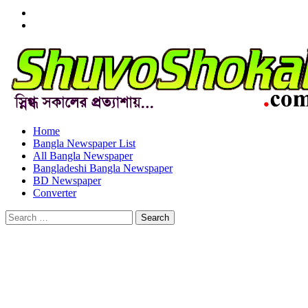
Menu
Item
Menu
Item
Home
Bangla Newspaper List
All Bangla Newspaper
Bangladeshi Bangla Newspaper
BD Newspaper
Converter
Search
for: