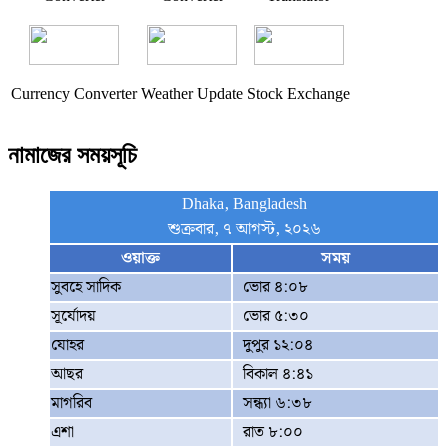
Currency Converter
Weather Update
Stock Exchange
নামাজের সময়সূচি
Dhaka, Bangladesh
শুক্রবার, ৭ আগস্ট, ২০২৬
ওয়াক্ত
সময়
সুবহে সাদিক
ভোর ৪:০৮
সূর্যোদয়
ভোর ৫:৩০
যোহর
দুপুর ১২:০৪
আছর
বিকাল ৪:৪১
মাগরিব
সন্ধ্যা ৬:৩৮
এশা
রাত ৮:০০