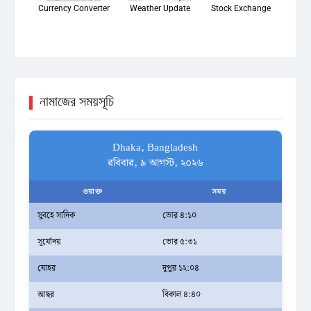
Currency Converter
Weather Update
Stock Exchange
নামাজের সময়সূচি
Dhaka, Bangladesh
রবিবার, ৯ আগস্ট, ২০২৬
ওয়াক্ত
সময়
সুবহে সাদিক
ভোর ৪:১০
সূর্যোদয়
ভোর ৫:৩১
যোহর
দুপুর ১২:০৪
আছর
বিকাল ৪:৪০