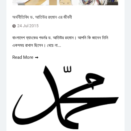
অর্থনীতিবিদ ড. আতিউর রহমান এর জীবনী
24 Jul 2015
বাংলাদেশ ব্যাংকের গভর্নর ড. আতিউর রহমান। আপনি কি জানেন তিনি
একসময় রাখাল ছিলেন। খেয়ে না...
Read More