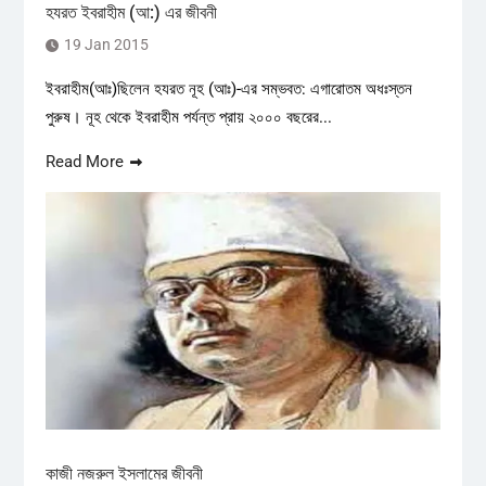
হযরত ইবরাহীম (আ:) এর জীবনী
19 Jan 2015
ইবরাহীম(আঃ)ছিলেন হযরত নূহ (আঃ)-এর সম্ভবত: এগারোতম অধঃস্তন
পুরুষ। নূহ থেকে ইবরাহীম পর্যন্ত প্রায় ২০০০ বছরের...
Read More
কাজী নজরুল ইসলামের জীবনী