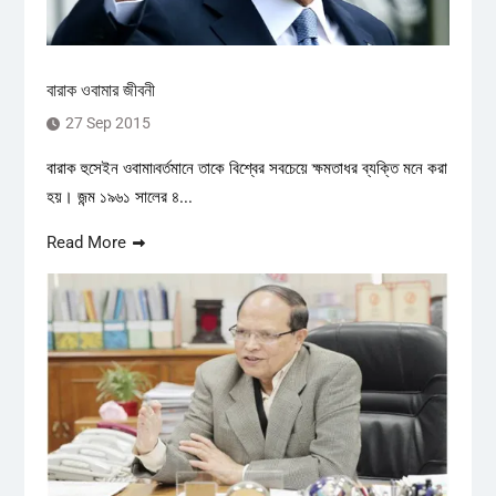
বারাক ওবামার জীবনী
27 Sep 2015
বারাক হুসেইন ওবামা৷বর্তমানে তাকে বিশ্বের সবচেয়ে ক্ষমতাধর ব্যক্তি মনে করা
হয়। জন্ম ১৯৬১ সালের ৪...
Read More