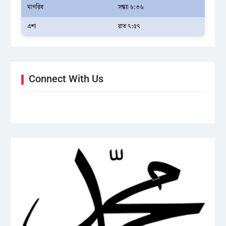
মাগরিব
সন্ধ্যা ৬:৩৬
এশা
রাত ৭:৫৭
Connect With Us