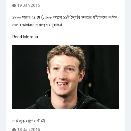
19 Jan 2015
১৮৯৯ সালের ২৪ মে (১৩০৬ বঙ্গাব্দের ১১ই জ্যৈষ্ঠ) ভারতের পশ্চিমবঙ্গের বর্ধমান
জেলার আসানসোল মহকুমার চুরুলিয়া...
Read More
মার্ক জুকারবার্গের জীবনী
18 Jan 2015