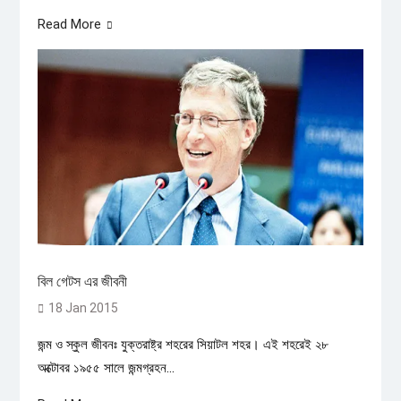
Read More
বিল গেটস এর জীবনী
18 Jan 2015
জন্ম ও স্কুল জীবনঃ যুক্তরাষ্ট্র শহরের সিয়াটল শহর। এই শহরেই ২৮
অক্টোবর ১৯৫৫ সালে জন্মগ্রহন...