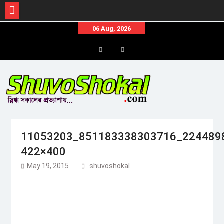
Skip
06 Aug, 2026
to
content
Menu
Menu
Item
Item
11053203_851183338303716_224489
422×400
May 19, 2015
shuvoshokal