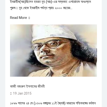
ইবরাহীম(আঃ)ছিলেন হযরত নূহ (আঃ)-এর সম্ভবত: এগারোতম অধঃস্তন
পুরুষ। নূহ থেকে ইবরাহীম পর্যন্ত প্রায় ২০০০ বছরের...
Read More
কাজী নজরুল ইসলামের জীবনী
19 Jan 2015
১৮৯৯ সালের ২৪ মে (১৩০৬ বঙ্গাব্দের ১১ই জ্যৈষ্ঠ) ভারতের পশ্চিমবঙ্গের বর্ধমান