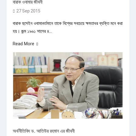
বারাক ওবামার জীবনী
27 Sep 2015
বারাক হুসেইন ওবামা৷বর্তমানে তাকে বিশ্বের সবচেয়ে ক্ষমতাধর ব্যক্তি মনে করা
হয়। জন্ম ১৯৬১ সালের ৪...
Read More
অর্থনীতিবিদ ড. আতিউর রহমান এর জীবনী