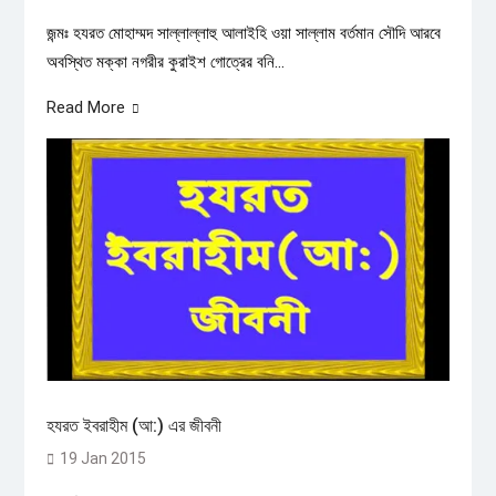
জন্মঃ হযরত মোহাম্মদ সাল্লাল্লাহু আলাইহি ওয়া সাল্লাম বর্তমান সৌদি আরবে
অবস্থিত মক্কা নগরীর কুরাইশ গোত্রের বনি...
Read More
হযরত ইবরাহীম (আ:) এর জীবনী
19 Jan 2015