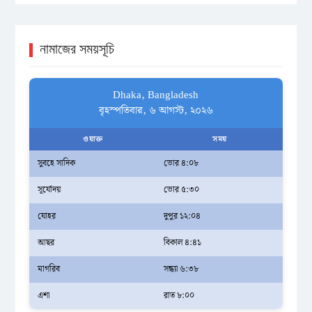
নামাজের সময়সূচি
Dhaka, Bangladesh
বৃহস্পতিবার, ৬ আগস্ট, ২০২৬
ওয়াক্ত
সময়
সুবহে সাদিক
ভোর ৪:০৮
সূর্যোদয়
ভোর ৫:৩০
যোহর
দুপুর ১২:০৪
আছর
বিকাল ৪:৪১
মাগরিব
সন্ধ্যা ৬:৩৮
এশা
রাত ৮:০০