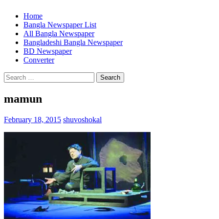
Home
Bangla Newspaper List
All Bangla Newspaper
Bangladeshi Bangla Newspaper
BD Newspaper
Converter
Search
for:
mamun
February 18, 2015
shuvoshokal