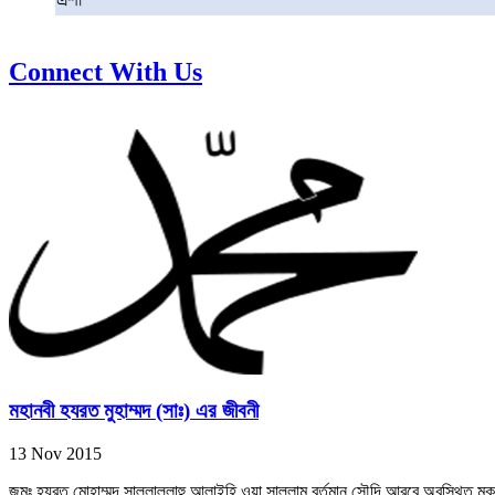
এশা
Connect With Us
মহানবী হযরত মুহাম্মদ (সাঃ) এর জীবনী
13 Nov 2015
জন্মঃ হযরত মোহাম্মদ সাল্লাল্লাহু আলাইহি ওয়া সাল্লাম বর্তমান সৌদি আরবে অবস্থিত মক