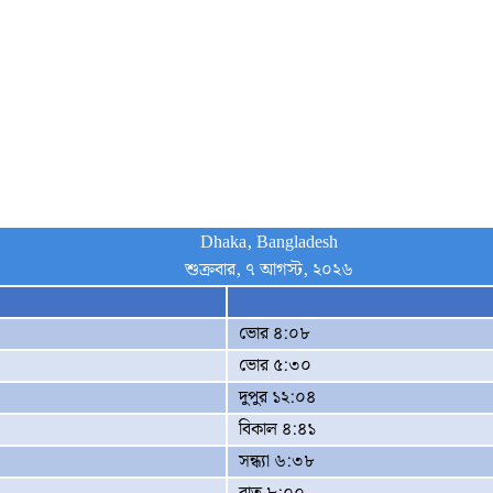
Dhaka, Bangladesh
শুক্রবার, ৭ আগস্ট, ২০২৬
ভোর ৪:০৮
ভোর ৫:৩০
দুপুর ১২:০৪
বিকাল ৪:৪১
সন্ধ্যা ৬:৩৮