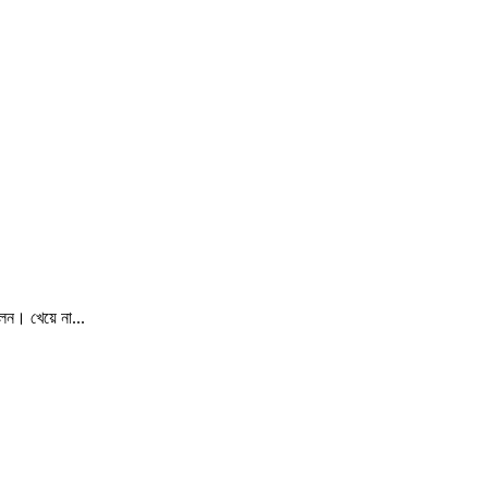
েন। খেয়ে না...