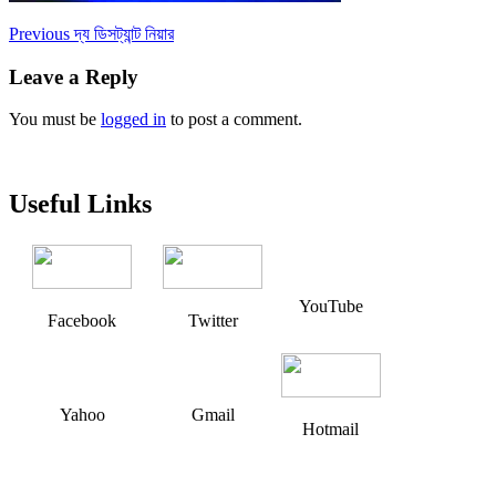
Post
Previous
Previous
দ্য ডিসট্যান্ট নিয়ার
post:
navigation
Leave a Reply
You must be
logged in
to post a comment.
Useful Links
YouTube
Facebook
Twitter
Yahoo
Gmail
Hotmail