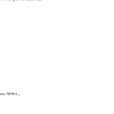
১৯৬১ সালের ৪...