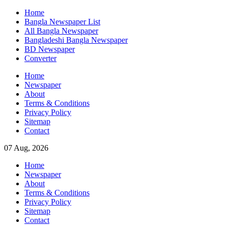
Skip
Home
to
Bangla Newspaper List
content
All Bangla Newspaper
Bangladeshi Bangla Newspaper
BD Newspaper
Converter
Home
Newspaper
About
Terms & Conditions
Privacy Policy
Sitemap
Contact
07 Aug, 2026
Home
Newspaper
About
Terms & Conditions
Privacy Policy
Sitemap
Contact