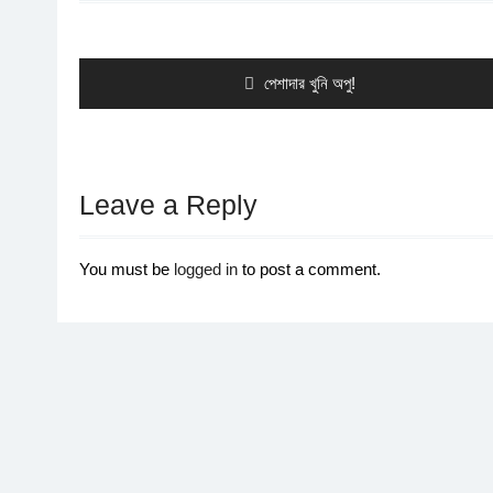
Post
navigation
Previous
পেশাদার খুনি অপু!
post:
Leave a Reply
You must be
logged in
to post a comment.