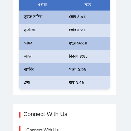
ওয়াক্ত
সময়
সুবহে সাদিক
ভোর ৪:০৯
সূর্যোদয়
ভোর ৫:৩১
যোহর
দুপুর ১২:০৪
আছর
বিকাল ৪:৪১
মাগরিব
সন্ধ্যা ৬:৩৮
এশা
রাত ৭:৫৯
Connect With Us
Connect With Us