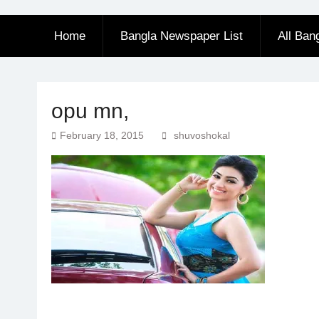
Home
Bangla Newspaper List
All Ban
opu mn,
February 18, 2015
shuvoshokal