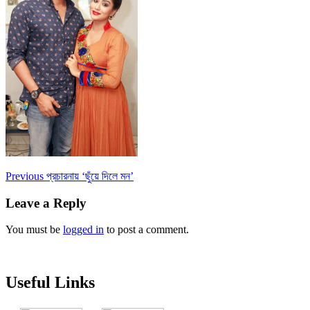
Post
Previous
Previous
প্রচারনায় ‘ছুঁয়ে দিলে মন’
post:
navigation
Leave a Reply
You must be
logged in
to post a comment.
Useful Links