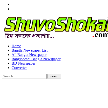
Menu
Item
Menu
Item
Home
Bangla Newspaper List
All Bangla Newspaper
Bangladeshi Bangla Newspaper
BD Newspaper
Converter
Search
for: