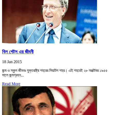
বিল গেটস এর জীবনী
18 Jan 2015
জন্ম ও স্কুল জীবনঃ যুক্তরাষ্ট্র শহরের সিয়াটল শহর। এই শহরেই ২৮ অক্টোবর ১৯৫৫
সালে জন্মগ্রহন...
Read More