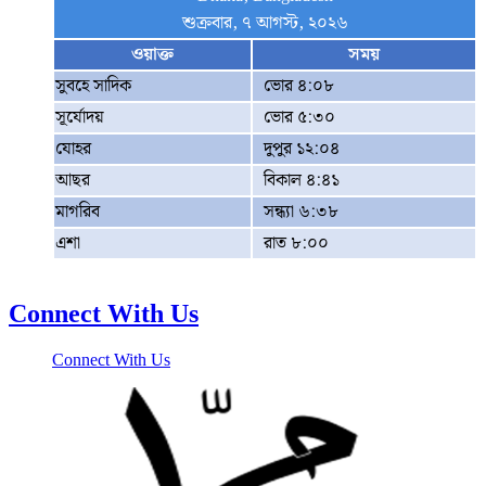
শুক্রবার, ৭ আগস্ট, ২০২৬
ওয়াক্ত
সময়
সুবহে সাদিক
ভোর ৪:০৮
সূর্যোদয়
ভোর ৫:৩০
যোহর
দুপুর ১২:০৪
আছর
বিকাল ৪:৪১
মাগরিব
সন্ধ্যা ৬:৩৮
এশা
রাত ৮:০০
Connect With Us
Connect With Us