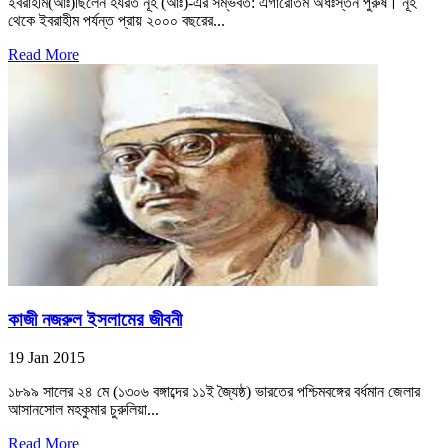
ইবরাহীম(আঃ)ছিলেন হযরত নূহ (আঃ)-এর সম্ভবত: এগারোতম অধঃস্তন পুরুষ। নূহ
থেকে ইবরাহীম পর্যন্ত প্রায় ২০০০ বছরের...
Read More
কাজী নজরুল ইসলামের জীবনী
19 Jan 2015
১৮৯৯ সালের ২৪ মে (১৩০৬ বঙ্গাব্দের ১১ই জ্যৈষ্ঠ) ভারতের পশ্চিমবঙ্গের বর্ধমান জেলার
আসানসোল মহকুমার চুরুলিয়া...
Read More