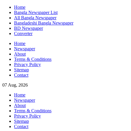
Skip
Home
to
Bangla Newspaper List
content
All Bangla Newspaper
Bangladeshi Bangla Newspaper
BD Newspaper
Converter
Home
Newspaper
About
Terms & Conditions
Privacy Policy
Sitemap
Contact
07 Aug, 2026
Home
Newspaper
About
Terms & Conditions
Privacy Policy
Sitemap
Contact