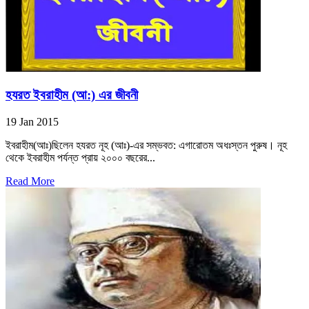
হযরত ইবরাহীম (আ:) এর জীবনী
19 Jan 2015
ইবরাহীম(আঃ)ছিলেন হযরত নূহ (আঃ)-এর সম্ভবত: এগারোতম অধঃস্তন পুরুষ। নূহ
থেকে ইবরাহীম পর্যন্ত প্রায় ২০০০ বছরের...
Read More