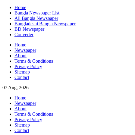
Skip
Home
to
Bangla Newspaper List
content
All Bangla Newspaper
Bangladeshi Bangla Newspaper
BD Newspaper
Converter
Home
Newspaper
About
Terms & Conditions
Privacy Policy
Sitemap
Contact
07 Aug, 2026
Home
Newspaper
About
Terms & Conditions
Privacy Policy
Sitemap
Contact