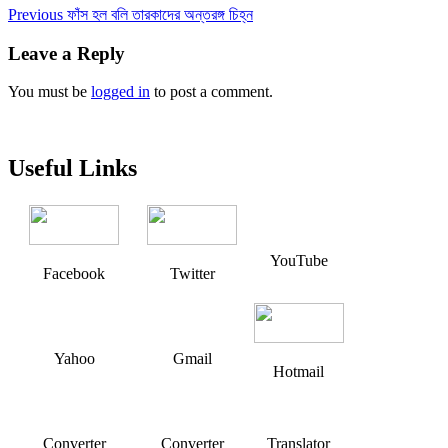
Post
Previous
Previous
ফাঁস হল বলি তারকাদের অন্তরঙ্গ চিহ্ন
post:
navigation
Leave a Reply
You must be
logged in
to post a comment.
Useful Links
YouTube
Facebook
Twitter
Yahoo
Gmail
Hotmail
Converter
Converter
Translator