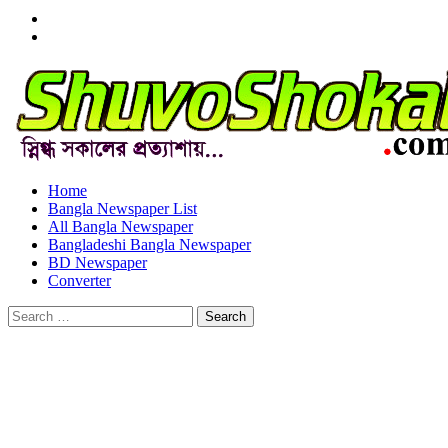
Menu
Item
Menu
Item
Home
Bangla Newspaper List
All Bangla Newspaper
Bangladeshi Bangla Newspaper
BD Newspaper
Converter
Search
for: