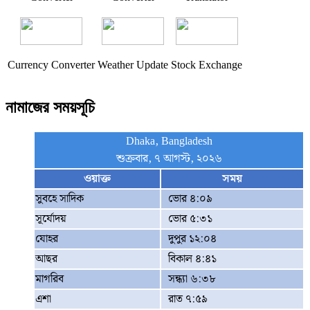
Currency Converter
Weather Update
Stock Exchange
নামাজের সময়সূচি
Dhaka, Bangladesh
শুক্রবার, ৭ আগস্ট, ২০২৬
ওয়াক্ত
সময়
সুবহে সাদিক
ভোর ৪:০৯
সূর্যোদয়
ভোর ৫:৩১
যোহর
দুপুর ১২:০৪
আছর
বিকাল ৪:৪১
মাগরিব
সন্ধ্যা ৬:৩৮
এশা
রাত ৭:৫৯