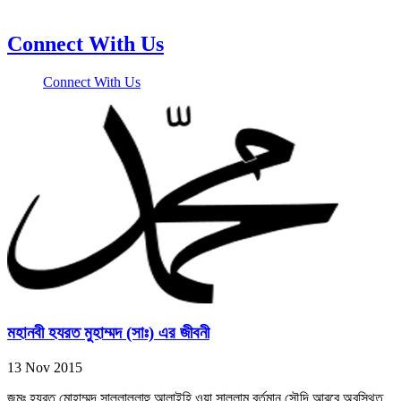
Connect With Us
Connect With Us
মহানবী হযরত মুহাম্মদ (সাঃ) এর জীবনী
13 Nov 2015
জন্মঃ হযরত মোহাম্মদ সাল্লাল্লাহু আলাইহি ওয়া সাল্লাম বর্তমান সৌদি আরবে অবস্থিত