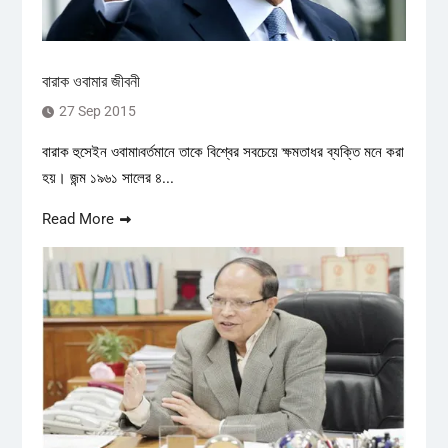
বারাক ওবামার জীবনী
27 Sep 2015
বারাক হুসেইন ওবামা৷বর্তমানে তাকে বিশ্বের সবচেয়ে ক্ষমতাধর ব্যক্তি মনে করা
হয়। জন্ম ১৯৬১ সালের ৪...
Read More