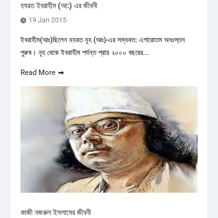
হযরত ইবরাহীম (আ:) এর জীবনী
19 Jan 2015
ইবরাহীম(আঃ)ছিলেন হযরত নূহ (আঃ)-এর সম্ভবত: এগারোতম অধঃস্তন
পুরুষ। নূহ থেকে ইবরাহীম পর্যন্ত প্রায় ২০০০ বছরের...
Read More
কাজী নজরুল ইসলামের জীবনী