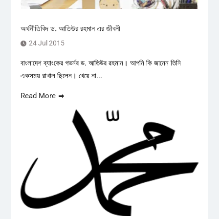
অর্থনীতিবিদ ড. আতিউর রহমান এর জীবনী
24 Jul 2015
বাংলাদেশ ব্যাংকের গভর্নর ড. আতিউর রহমান। আপনি কি জানেন তিনি
একসময় রাখাল ছিলেন। খেয়ে না...
Read More