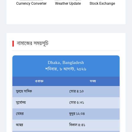
Currency Converter
Weather Update
Stock Exchange
নামাজের সময়সূচি
Dhaka, Bangladesh
শনিবার, ৮ আগস্ট, ২০২৬
ওয়াক্ত
সময়
সুবহে সাদিক
ভোর ৪:১০
সূর্যোদয়
ভোর ৫:৩১
যোহর
দুপুর ১২:০৪
আছর
বিকাল ৪:৪১