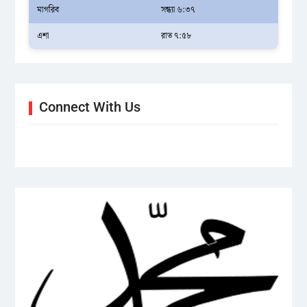
মাগরিব
সন্ধ্যা ৬:৩৭
এশা
রাত ৭:৫৮
Connect With Us