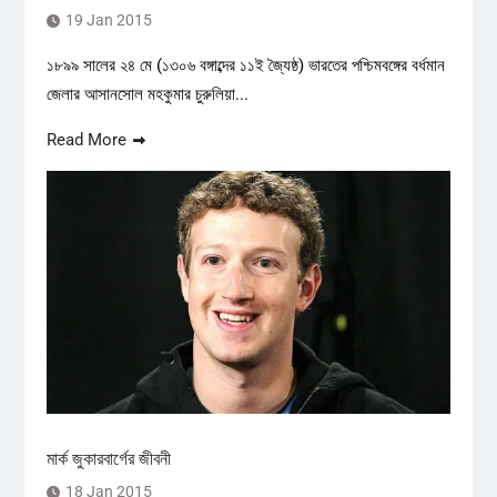
19 Jan 2015
১৮৯৯ সালের ২৪ মে (১৩০৬ বঙ্গাব্দের ১১ই জ্যৈষ্ঠ) ভারতের পশ্চিমবঙ্গের বর্ধমান
জেলার আসানসোল মহকুমার চুরুলিয়া...
Read More
মার্ক জুকারবার্গের জীবনী
18 Jan 2015