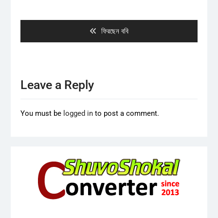
Post
navigation
Previous
ফিরছেন ববি
post:
Leave a Reply
You must be
logged in
to post a comment.