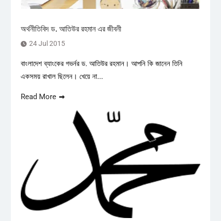
অর্থনীতিবিদ ড. আতিউর রহমান এর জীবনী
24 Jul 2015
বাংলাদেশ ব্যাংকের গভর্নর ড. আতিউর রহমান। আপনি কি জানেন তিনি
একসময় রাখাল ছিলেন। খেয়ে না...
Read More