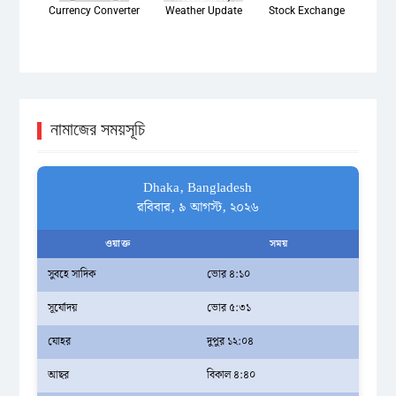
Currency Converter
Weather Update
Stock Exchange
নামাজের সময়সূচি
Dhaka, Bangladesh
রবিবার, ৯ আগস্ট, ২০২৬
ওয়াক্ত
সময়
সুবহে সাদিক
ভোর ৪:১০
সূর্যোদয়
ভোর ৫:৩১
যোহর
দুপুর ১২:০৪
আছর
বিকাল ৪:৪০