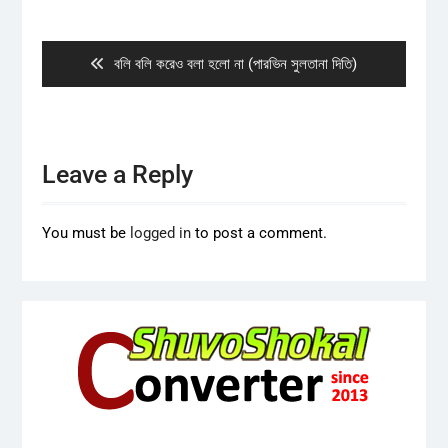
Post
navigation
Previous
বলি বলি করেও বলা হলো না (পারভিন সুলতানা দিতি)
post:
Leave a Reply
You must be
logged in
to post a comment.