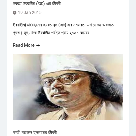
হযরত ইবরাহীম (আ:) এর জীবনী
19 Jan 2015
ইবরাহীম(আঃ)ছিলেন হযরত নূহ (আঃ)-এর সম্ভবত: এগারোতম অধঃস্তন
পুরুষ। নূহ থেকে ইবরাহীম পর্যন্ত প্রায় ২০০০ বছরের...
Read More
কাজী নজরুল ইসলামের জীবনী