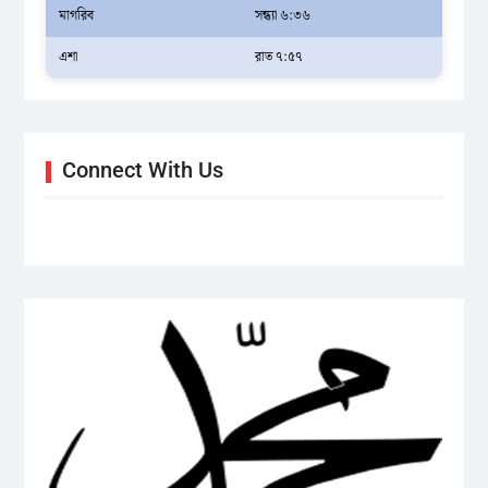
মাগরিব
সন্ধ্যা ৬:৩৬
এশা
রাত ৭:৫৭
Connect With Us