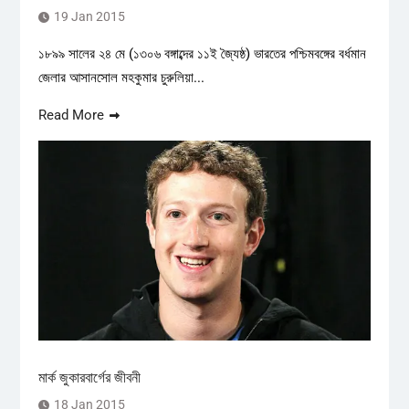
19 Jan 2015
১৮৯৯ সালের ২৪ মে (১৩০৬ বঙ্গাব্দের ১১ই জ্যৈষ্ঠ) ভারতের পশ্চিমবঙ্গের বর্ধমান
জেলার আসানসোল মহকুমার চুরুলিয়া...
Read More
মার্ক জুকারবার্গের জীবনী
18 Jan 2015