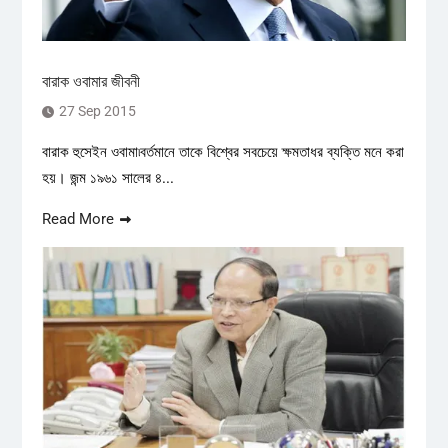
বারাক ওবামার জীবনী
27 Sep 2015
বারাক হুসেইন ওবামা৷বর্তমানে তাকে বিশ্বের সবচেয়ে ক্ষমতাধর ব্যক্তি মনে করা
হয়। জন্ম ১৯৬১ সালের ৪...
Read More