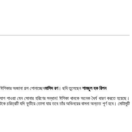
 ঈশিকার অজানা গল্প শোনাচ্ছেন
মাসিদ রণ
। ছবি তুলেছেন
শামছুল হক রিপন
ুযোগ পাওয়া যেন সোনার হরিণের সন্ধান! ঈশিকা খানকে অনেক ধৈর্য ধারণ করতে হয়েছে।
রিত্রটি যদি ফুটিয়ে তোলা যায় তবে তাঁর অভিনয়ের বাসনা অন্তত পূর্ণ হবে। মোটামুটি