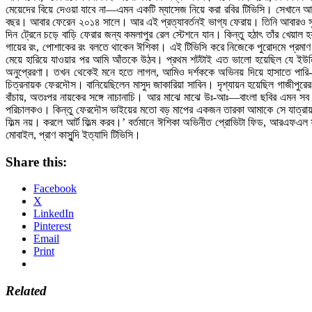
মেয়েদের বিয়ে দেওয়া যাবে না—এমন একটি ম্যাসেজ নিয়ে করা রবির টিভিসি। সেখানে 
বছর। আবার ফেরেন ২০১৪ সালে। আর এই প্রত্যাবর্তনই ভাগ্য ফেরায়। তিনি আবারও সুয
দিন ট্রেনে চড়ে বাড়ি ফেরার জন্য কমলাপুর রেল স্টেশনে যান। কিন্তু হঠাৎ তাঁর খেয়
গায়ের রং, পোশাকের রং বলতে থাকেন ঈশিকা। এই টিভিসি করে নিজেকে পুরোদমে প্রমাণ ক
মেয়ে হারিয়ে যাওয়ার পর আমি আঁতকে উঠব। প্রথম শটটাই এত ভালো হয়েছিল যে ইউন
অনুপ্রেরণা। তখন থেকেই মনে হতে লাগল, আমিও দর্শককে অভিনয় দিয়ে হাসাতে পারি
চিত্রনায়ক ফেরদৌস। বানিয়েছিলেন মাসুদ জাকারিয়া সাবিন। দৃশ্যায়ন হয়েছিল গাজীপুরের 
বাঁচায়, অতঃপর নায়কের সঙ্গে নাচানাচি। আর মাঝে মাঝে উঃ-আঃ—বাংলা ছবির এমন সব 
পরিচালকও। কিন্তু ফেরদৌস ভাইয়ের মতো বড় মাপের একজন তারকা আমাকে সে যাত্রায় বাঁচ
ফিল্ম নয়। করলে আর্ট ফিল্ম করব।’ বর্তমানে ঈশিকা অভিনীত প্রোভিটা ফিড, আরএফএল ফা
মোবাইল, প্রাণ কাসুন্দি ইত্যাদি টিভিসি।
Share this:
Facebook
X
LinkedIn
Pinterest
Email
Print
Related