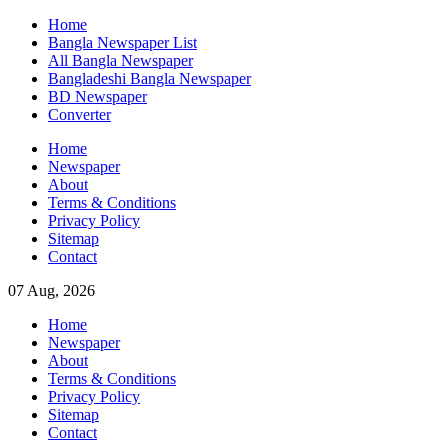
Skip
Home
to
Bangla Newspaper List
content
All Bangla Newspaper
Bangladeshi Bangla Newspaper
BD Newspaper
Converter
Home
Newspaper
About
Terms & Conditions
Privacy Policy
Sitemap
Contact
07 Aug, 2026
Home
Newspaper
About
Terms & Conditions
Privacy Policy
Sitemap
Contact