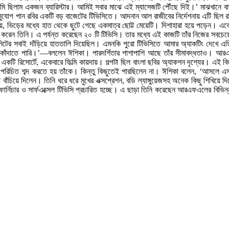
আমি ছিলাম একজন ব্যারিস্টার। আমিই সবার মাঝে এই ম্যাসেজটি পৌঁছে দিই।’ মাঝখানে বাব
োগ পান রবির একটি বড় বাজেটের টিভিসিতে। আদনান আল রাজীবের নির্দেশনায় এটি ছিল রব
াল হয়, ভিড়ের মধ্যে হাত থেকে ছুটে গেছে একমাত্র ছোট্ট মেয়েটি। দিশাহারা হয়ে পড়েন
রেন তিনি। এ পর্যন্ত করেছেন ২০ টি টিভিসি। তার মধ্যে এই কাজটি তাঁর নিজের সবচেয়ে প
িটের সবাই দাঁড়িয়ে হাততালি দিয়েছিল। এমনকি পুরো টিভিসিতে আমার অ্যাকটিং দেখ
-কাঁদাতে পারি।’—বললেন ঈশিকা। পারদর্শিতার পাশাপাশি আছে তাঁর সীমাবদ্ধতাও। আরএফ
একটি রিসোর্টে, একেবারে ফিল্মি কায়দায়। গল্পটা ছিল বাংলা ছবির অ্যাকশন দৃশ্যের। এই বি
পরিচিত শব্দ করতে হয় তাঁকে। কিন্তু কিছুতেই পারছিলেন না। ঈশিকা বলেন, ‘আসলে এসব
িয়ে দিলেন। তিনি ধরে ধরে মুখের এক্সপ্রেশন, বডি ল্যাঙ্গুয়েজসহ অনেক কিছু শিখিয়ে দি
র্নিচার ও সার্ফএক্সেল টিভিসি প্রচারিত হচ্ছে। এ ছাড়া তিনি করেছেন আরএফএলের বিভিন্