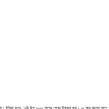
হলো। ঈশিকা বলেন, ‘এটা ছিল ২০১২ সালের শেষের দিককার কথা। ১৮ বছর বয়সের আগে