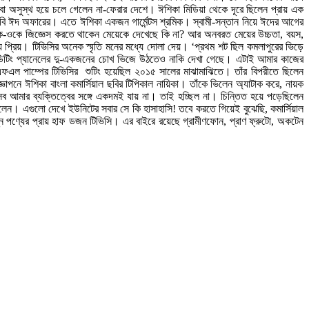
া অসুস্থ হয়ে চলে গেলেন না-ফেরার দেশে। ঈশিকা মিডিয়া থেকে দূরে ছিলেন প্রায় এক
ি ঈদ অফারের। এতে ঈশিকা একজন গার্মেন্টস শ্রমিক। স্বামী-সন্তান নিয়ে ঈদের আগের
। একে-ওকে জিজ্ঞেস করতে থাকেন মেয়েকে দেখেছে কি না? আর অনবরত মেয়ের উচ্চতা, বয়স,
্রিয়। টিভিসির অনেক স্মৃতি মনের মধ্যে দোলা দেয়। ‘প্রথম শট ছিল কমলাপুরের ভিড়ে
ে এডিটিং প্যানেলের দু-একজনের চোখ ভিজে উঠতেও নাকি দেখা গেছে। এটাই আমার কাজের
এল পাম্পের টিভিসির শুটিং হয়েছিল ২০১৫ সালের মাঝামাঝিতে। তাঁর বিপরীতে ছিলেন
জ্ঞাপনে ঈশিকা বাংলা কমার্সিয়াল ছবির টিপিকাল নায়িকা। তাঁকে ভিলেন অ্যাটাক করে, নায়ক
 আমার ব্যক্তিত্বের সঙ্গে একদমই যায় না। তাই হচ্ছিল না। চিন্তিত হয়ে পড়েছিলেন
লেন। এগুলো দেখে ইউনিটের সবার সে কি হাসাহাসি! তবে করতে গিয়েই বুঝেছি, কমার্সিয়াল
ন পণ্যের প্রায় হাফ ডজন টিভিসি। এর বাইরে রয়েছে গ্রামীণফোন, প্রাণ ফ্রুটো, অকটেন